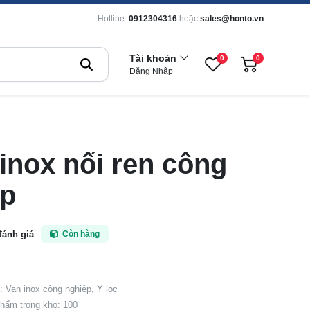
Hotline:
0912304316
hoặc
sales@honto.vn
Tài khoản
0
0
Đăng Nhập
 inox nối ren công
ệp
đánh giá
Còn hàng
 Van inox công nghiệp, Y lọc
hẩm trong kho: 100