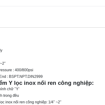
dy
 ~2"
essure : 400/800psi
End : BSPT.NPT.DIN2999
ểm Y lọc inox nối ren công nghiệp:
ình chữ "Y’
h trong đều
lọc inox nối ren công nghiệp: 1/4" ~2"