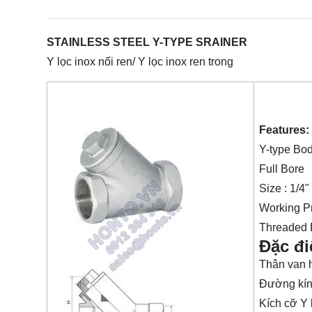
STAINLESS STEEL Y-TYPE SRAINER
Y lọc inox nối ren/ Y lọc inox ren trong
Features:
Y-type Bo
Full Bore
Size : 1/4"
Working Pr
Threaded 
Đặc đi
Thân van h
Đường kín
Kích cỡ Y 