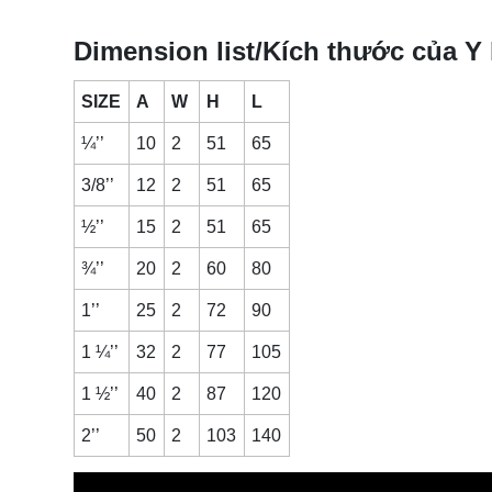
Dimension list/Kích thước của Y l
SIZE
A
W
H
L
¼’’
10
2
51
65
3/8’’
12
2
51
65
½’’
15
2
51
65
¾’’
20
2
60
80
1’’
25
2
72
90
1 ¼’’
32
2
77
105
1 ½’’
40
2
87
120
2’’
50
2
103
140