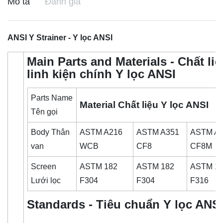
Mô tả
Đánh giá
ANSI Y Strainer - Y lọc ANSI
Main Parts and Materials - Chất li
linh kiện chính Y lọc ANSI
Parts Name
Material Chất liệu Y lọc ANSI
Tên gọi
Body Thân
ASTM A216
ASTM A351
ASTM A
van
WCB
CF8
CF8M
Screen
ASTM 182
ASTM 182
ASTM 1
Lưới lọc
F304
F304
F316
Standards - Tiêu chuẩn Y lọc ANS