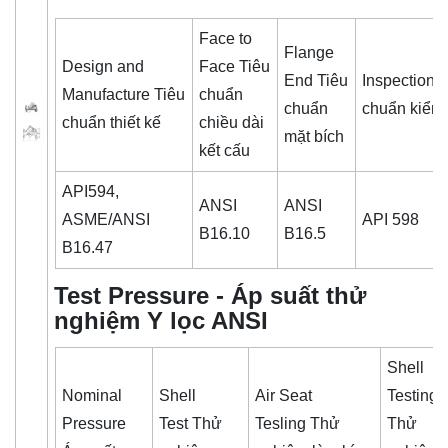
Face to
Flange
Design and
Face Tiêu
End Tiêu
Inspection 
Manufacture Tiêu
chuẩn
chuẩn
chuẩn kiểm 
chuẩn thiết kế
chiều dài
mặt bích
kết cấu
API594,
ANSI
ANSI
ASME/ANSI
API 598
B16.10
B16.5
B16.47
Test Pressure - Áp suất thử
nghiệm Y lọc ANSI
Shell
Nominal
Shell
Air Seat
Testing
Pressure
Test Thử
Tesling Thử
Thử