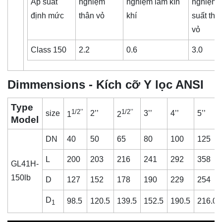
Áp suất
nghiệm
nghiệm làm kín
nghiệm 
định mức
thân vỏ
khí
suất thâ
vỏ
Class 150
2.2
0.6
3.0
Dimmensions - Kích cỡ Y lọc ANSI
Type
1/2’’
1/2’’
size
2’’
3’’
4’’
5’’
1
2
Model
DN
40
50
65
80
100
125
L
200
203
216
241
292
358
GL41H-
150lb
D
127
152
178
190
229
254
D
98.5
120.5
139.5
152.5
190.5
216.0
1