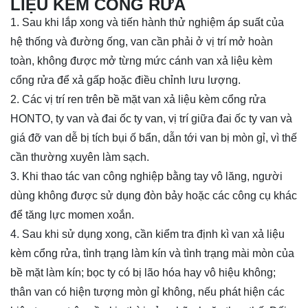
LIỆU KÈM CỔNG RỬA
1. Sau khi lắp xong và tiến hành thử nghiệm áp suất của
hệ thống và đường ống, van cần phải ở vị trí mở hoàn
toàn, không được mở từng mức cánh van xả liệu kèm
cổng rửa để xả gấp hoặc điều chỉnh lưu lượng.
2. Các vị trí ren trên bề mặt van xả liệu kèm cổng rửa
HONTO, ty van và đai ốc ty van, vị trí giữa đai ốc ty van và
giá đỡ van dễ bị tích bụi ố bẩn, dẫn tới van bị mòn gỉ, vì thế
cần thường xuyên làm sạch.
3. Khi thao tác van công nghiệp bằng tay vô lăng, người
dùng không được sử dụng đòn bảy hoặc các công cụ khác
để tăng lực momen xoắn.
4. Sau khi sử dụng xong, cần kiểm tra định kì van xả liệu
kèm cổng rửa, tình trạng làm kín và tình trạng mài mòn của
bề mặt làm kín; bọc ty có bị lão hóa hay vô hiệu không;
thân van có hiện tượng mòn gỉ không, nếu phát hiện các