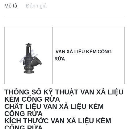
Mô tả
Đánh giá
VAN XẢ LIỆU KÈM CỔNG
RỬA
THÔNG SỐ KỸ THUẬT VAN XẢ LIỆU
KÈM CỔNG RỬA
CHẤT LIỆU VAN XẢ LIỆU KÈM
CỔNG RỬA
KÍCH THƯỚC VAN XẢ LIỆU KÈM
CỔNG RỬA