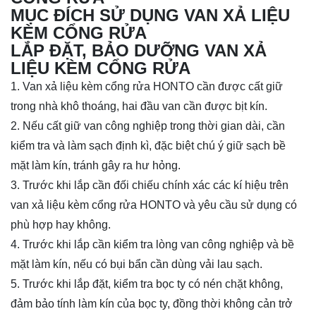
MỤC ĐÍCH SỬ DỤNG VAN XẢ LIỆU
KÈM CỔNG RỬA
LẮP ĐẶT, BẢO DƯỠNG VAN XẢ
LIỆU KÈM CỔNG RỬA
1. Van xả liệu kèm cổng rửa HONTO cần được cất giữ
trong nhà khô thoáng, hai đầu van cần được bịt kín.
2. Nếu cất giữ van công nghiệp trong thời gian dài, cần
kiểm tra và làm sạch định kì, đặc biệt chú ý giữ sạch bề
mặt làm kín, tránh gây ra hư hỏng.
3. Trước khi lắp cần đối chiếu chính xác các kí hiệu trên
van xả liệu kèm cổng rửa HONTO và yêu cầu sử dụng có
phù hợp hay không.
4. Trước khi lắp cần kiểm tra lòng van công nghiệp và bề
mặt làm kín, nếu có bụi bẩn cần dùng vải lau sạch.
5. Trước khi lắp đặt, kiểm tra bọc ty có nén chặt không,
đảm bảo tính làm kín của bọc ty, đồng thời không cản trở