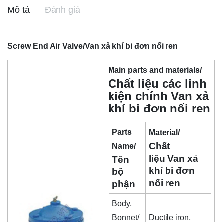
Mô tả
Đánh giá
Screw End Air Valve/Van xả khí bi đơn nối ren
Main parts and materials/
Chất liệu các linh
kiện chính Van xả
khí bi đơn nối ren
Parts
Material/
Chất
Name/
liệu Van xả
Tên
khí bi đơn
bộ
nối ren
phận
Body,
Bonnet/
Ductile iron,