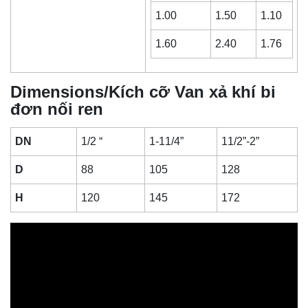
1.00
1.50
1.10
1.60
2.40
1.76
Dimensions/Kích cỡ Van xả khí bi
đơn nối ren
DN
1/2 “
1-11/4”
11/2”-2”
D
88
105
128
H
120
145
172