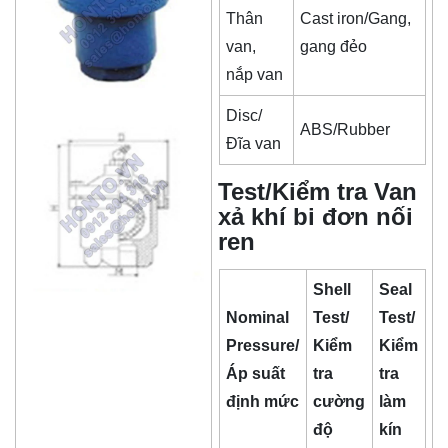
Thân
Cast iron/Gang,
van,
gang đẻo
nắp van
Disc/
ABS/Rubber
Đĩa van
Test/Kiểm tra Van
xả khí bi đơn nối
ren
Shell
Seal
Nominal
Test/
Test/
Pressure/
Kiểm
Kiểm
Áp suất
tra
tra
định mức
cường
làm
độ
kín