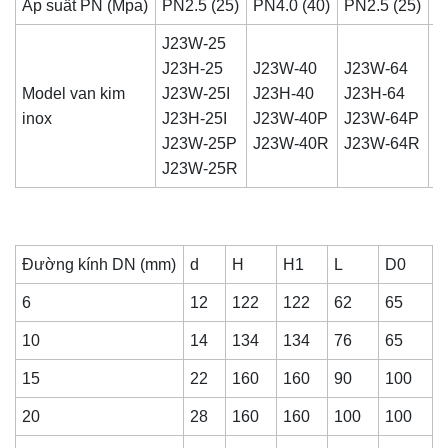
Áp suất PN (Mpa)
PN2.5 (25)
PN4.0 (40)
PN2.5 (25)
P
J23W-25
J
J23H-25
J23W-40
J23W-64
J
Model
van kim
J23W-25I
J23H-40
J23H-64
J
inox
J23H-25I
J23W-40P
J23W-64P
1
J23W-25P
J23W-40R
J23W-64R
J
J23W-25R
1
Đường kính DN (mm)
d
H
H1
L
D0
6
12
122
122
62
65
10
14
134
134
76
65
15
22
160
160
90
100
20
28
160
160
100
100