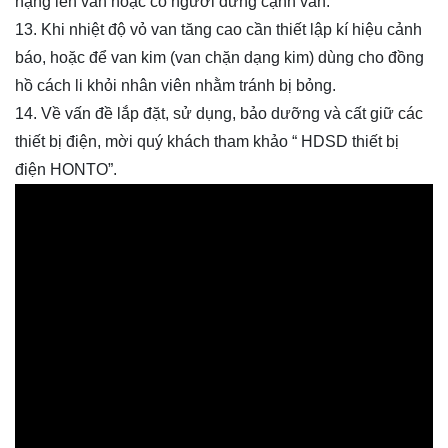
nặng lên van hoặc có người đứng cạnh van.
13. Khi nhiệt độ vỏ van tăng cao cần thiết lập kí hiệu cảnh
báo, hoặc để van
kim
(van chặn dạng kim) dùng cho đồng
hồ
cách li khỏi nhân viên nhằm tránh bị bỏng.
14. Về vấn đề lắp đặt, sử dụng, bảo dưỡng và cất giữ các
thiết bị điện, mời quý khách tham khảo “ HDSD thiết bị
điện HONTO”.