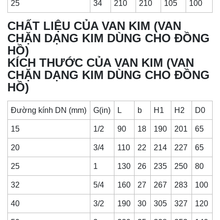
25
34
210
210
105
100
CHẤT LIỆU
CỦA VAN KIM (VAN
CHẶN DẠNG KIM DÙNG CHO ĐỒNG
HỒ)
KÍCH THƯỚC
CỦA VAN KIM (VAN
CHẶN DẠNG KIM DÙNG CHO ĐỒNG
HỒ)
Đường kính DN (mm)
G(in)
L
b
H1
H2
D0
15
1/2
90
18
190
201
65
20
3/4
110
22
214
227
65
25
1
130
26
235
250
80
32
5/4
160
27
267
283
100
40
3/2
190
30
305
327
120