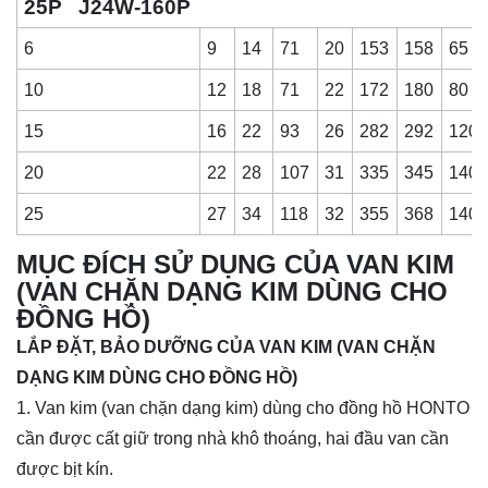
25P J24W-160P
6
9
14
71
20
153
158
65
10
12
18
71
22
172
180
80
15
16
22
93
26
282
292
120
20
22
28
107
31
335
345
140
25
27
34
118
32
355
368
140
MỤC ĐÍCH SỬ DỤNG
CỦA VAN KIM
(VAN CHẶN DẠNG KIM DÙNG CHO
ĐỒNG HỒ)
LẮP ĐẶT, BẢO DƯỠNG
CỦA VAN KIM (VAN CHẶN
DẠNG KIM DÙNG CHO ĐỒNG HỒ)
1. Van kim (van chặn dạng kim) dùng cho đồng hồ HONTO
cần được cất giữ trong nhà khô thoáng, hai đầu van cần
được bịt kín.