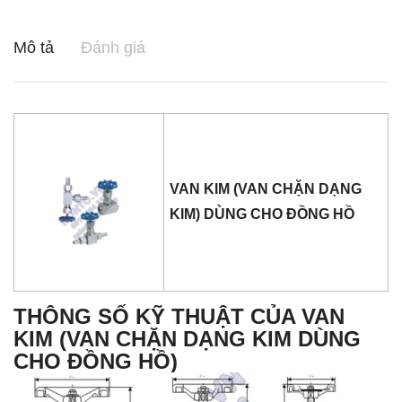
Mô tả
Đánh giá
VAN KIM (VAN CHẶN DẠNG
KIM) DÙNG CHO ĐỒNG HỒ
THÔNG SỐ KỸ THUẬT CỦA VAN
KIM (VAN CHẶN DẠNG KIM DÙNG
CHO ĐỒNG HỒ)