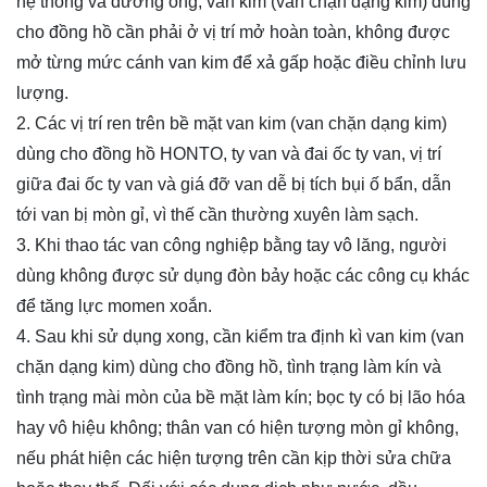
hệ thống và đường ống, van
kim
(van chặn dạng kim) dùng
cho đồng hồ
cần phải ở vị trí mở hoàn toàn, không được
mở từng mức cánh van kim để xả gấp hoặc điều chỉnh lưu
lượng.
2. Các vị trí ren trên bề mặt van
kim
(van chặn dạng kim)
dùng cho đồng hồ
HONTO, ty van và đai ốc ty van, vị trí
giữa đai ốc ty van và giá đỡ van dễ bị tích bụi ố bẩn, dẫn
tới van bị mòn gỉ, vì thế cần thường xuyên làm sạch.
3. Khi thao tác van công nghiệp bằng tay vô lăng, người
dùng không được sử dụng đòn bảy hoặc các công cụ khác
để tăng lực momen xoắn.
4. Sau khi sử dụng xong, cần kiểm tra định kì van
kim
(van
chặn dạng kim) dùng cho đồng hồ
, tình trạng làm kín và
tình trạng mài mòn của bề mặt làm kín; bọc ty có bị lão hóa
hay vô hiệu không; thân van có hiện tượng mòn gỉ không,
nếu phát hiện các hiện tượng trên cần kịp thời sửa chữa