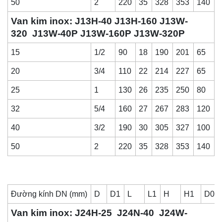
50
2
220
35
328
353
140
Van kim inox: J13H-40 J13H-160 J13W-
320 J13W-40P J13W-160P J13W-320P
15
1/2
90
18
190
201
65
20
3/4
110
22
214
227
65
25
1
130
26
235
250
80
32
5/4
160
27
267
283
120
40
3/2
190
30
305
327
100
50
2
220
35
328
353
140
Đường kính DN (mm)
D
D1
L
L1
H
H1
D0
Van kim inox: J24H-25 J24N-40 J24W-