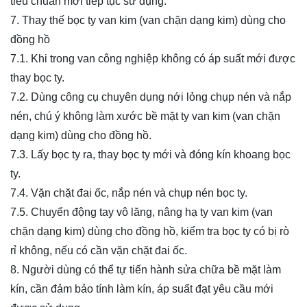
tiêu chuẩn mới tiếp tục sử dụng.
7. Thay thế bọc ty van
kim
(van chặn dạng kim) dùng cho
đồng hồ
7.1. Khi trong van công nghiệp không có áp suất mới được
thay bọc ty.
7.2. Dùng công cụ chuyên dụng nới lỏng chụp nén và nắp
nén, chú ý không làm xước bề mặt ty van
kim
(van chặn
dạng kim) dùng cho đồng hồ
.
7.3. Lấy bọc ty ra, thay bọc ty mới và đóng kín khoang bọc
ty.
7.4. Vặn chặt đai ốc, nắp nén và chụp nén bọc ty.
7.5. Chuyển động tay vô lăng, nâng hạ ty van
kim
(van
chặn dạng kim) dùng cho đồng hồ
, kiểm tra bọc ty có bị rò
rỉ không, nếu có cần vặn chặt đai ốc.
8. Người dùng có thể tự tiến hành sửa chữa bề mặt làm
kín, cần đảm bảo tính làm kín, áp suất đạt yêu cầu mới