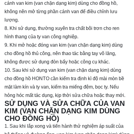
cánh van
kim
(van chặn dạng kim) dùng cho đồng hồ
,
không nên mở từng phần cánh van để điều chỉnh lưu
lượng.
8. Khi sử dụng, thường xuyên tra chất bôi trơn cho ren
hình thang của ty van công nghiệp.
9. Khi mở hoặc đóng van
kim
(van chặn dạng kim) dùng
cho đồng hồ
thủ công, nên thao tác bằng tay vô lăng,
không được sử dụng đòn bẩy hoặc công cụ khác.
10. Sau khi sử dụng van
kim
(van chặn dạng kim) dùng
cho đồng hồ
HONTO cần kiểm tra định kì độ mài mòn bề
mặt làm kín và ty van, kiểm tra miếng đệm, bọc ty. Nếu
hỏng hóc mất tác dụng, kịp thời sửa chữa hoặc thay mới.
SỬ DỤNG VÀ SỬA CHỮA
CỦA VAN
KIM (VAN CHẶN DẠNG KIM DÙNG
CHO ĐỒNG HỒ)
1. Sau khi lắp xong và tiến hành thử nghiệm áp suất của