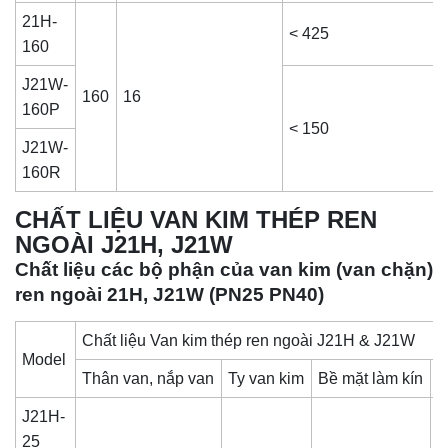
21H-
< 425
160
J21W-
160
16
160P
< 150
J21W-
160R
CHẤT LIỆU VAN KIM THÉP REN
NGOÀI J21H, J21W
Chất liệu các bộ phận của van kim (van chặn)
ren ngoài 21H, J21W (PN25 PN40)
Chất liệu Van kim thép ren ngoài J21H & J21W
Model
Thân van, nắp van
Ty van kim
Bề mặt làm kín
B
J21H-
25