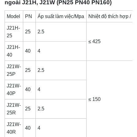
ngoài J21H, J21W (PN25 PN40 PN160)
Model
PN
Áp suất làm việc/Mpa
Nhiệt độ thích hợp / 
J21H-
25
2.5
25
≤ 425
J21H-
40
4
40
J21W-
25
2.5
25P
J21W-
40
4
40P
≤ 150
J21W-
25
2.5
25R
J21W-
40
4
40R