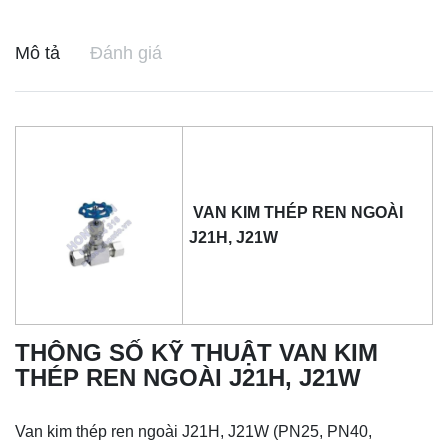
Mô tả
Đánh giá
VAN KIM THÉP REN NGOÀI
J21H, J21W
THÔNG SỐ KỸ THUẬT VAN KIM
THÉP REN NGOÀI J21H, J21W
Van kim thép ren ngoài J21H, J21W (PN25, PN40,