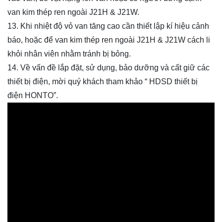
van kim thép ren ngoài J21H & J21W.
13. Khi nhiệt độ vỏ van tăng cao cần thiết lập kí hiệu cảnh
báo, hoặc để van kim thép ren ngoài J21H & J21W cách li
khỏi nhân viên nhằm tránh bị bỏng.
14. Về vấn đề lắp đặt, sử dụng, bảo dưỡng và cất giữ các
thiết bị điện, mời quý khách tham khảo “ HDSD thiết bị
điện HONTO”.