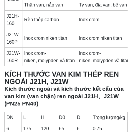
Thân van, nắp van
Ty van, đĩa van, bệ van
J21H-
Rèn thép carbon
Inox crom
160
J21W-
Inox crom niken titan
Inox crom niken titan
160P
J21W-
Inox crom-
Inox crom-
160R
niken, molypden và titan
niken, molypden và titan
KÍCH THƯỚC VAN KIM THÉP REN
NGOÀI J21H, J21W
Kích thước ngoài và kích thước kết cấu của
van kim (van chặn) ren ngoài J21H、J21W
(PN25 PN40)
DN
L
H
D0
D
Trọng lượng/kg
6
175
120
65
6
0.75