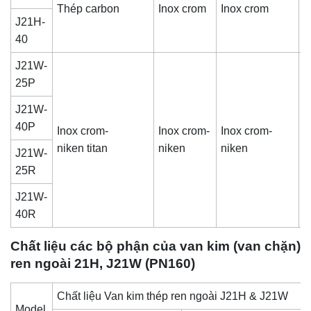
Thép carbon
Inox crom
Inox crom
G
J21H-
40
J21W-
25P
J21W-
40P
Inox crom-
Inox crom-
Inox crom-
P
niken titan
niken
niken
J21W-
25R
J21W-
40R
Chất liệu các bộ phận của van kim (van chặn)
ren ngoài 21H, J21W (PN160)
Chất liệu Van kim thép ren ngoài J21H & J21W
Model