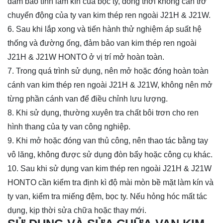
đảm bảo tính làm kín của bọc ty, đồng thời không cản trở
chuyển động của ty van kim thép ren ngoài J21H & J21W.
6. Sau khi lắp xong và tiến hành thử nghiệm áp suất hệ
thống và đường ống, đảm bảo van kim thép ren ngoài
J21H & J21W HONTO ở vị trí mở hoàn toàn.
7. Trong quá trình sử dụng, nên mở hoặc đóng hoàn toàn
cánh van kim thép ren ngoài J21H & J21W, không nên mở
từng phần cánh van để điều chỉnh lưu lượng.
8. Khi sử dụng, thường xuyên tra chất bôi trơn cho ren
hình thang của ty van công nghiệp.
9. Khi mở hoặc đóng van thủ công, nên thao tác bằng tay
vô lăng, không được sử dụng đòn bẩy hoặc công cụ khác.
10. Sau khi sử dụng van kim thép ren ngoài J21H & J21W
HONTO cần kiểm tra định kì độ mài mòn bề mặt làm kín và
ty van, kiểm tra miếng đệm, bọc ty. Nếu hỏng hóc mất tác
dụng, kịp thời sửa chữa hoặc thay mới.