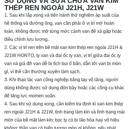
SỬ DỤNG VÀ SỬA CHỮA VAN KIM
THÉP REN NGOÀI J21H, J21W
1. Sau khi lắp xong và tiến hành thử nghiệm áp suất của
hệ thống và đường ống, van cần phải ở vị trí mở hoàn
toàn, không được mở từng mức cánh van để xả gấp hoặc
điều chỉnh lưu lượng.
2. Các vị trí ren trên bề mặt van kim thép ren ngoài J21H &
J21W HONTO, ty van và đai ốc ty van, vị trí giữa đai ốc ty
van và giá đỡ van dễ bị tích bụi ố bẩn, dẫn tới van bị mòn
gỉ, vì thế cần thường xuyên làm sạch.
3. Khi thao tác van công nghiệp bằng tay vô lăng, người
dùng không được sử dụng đòn bảy hoặc các công cụ khác
để tăng lực momen xoắn.
4. Sau khi sử dụng xong, cần kiểm tra định kì van kim thép
ren ngoài J21H & J21W, tình trạng làm kín và tình trạng mài
mòn của bề mặt làm kín; bọc ty có bị lão hóa hay vô hiệu
không; thân van có hiện tượng mòn gỉ không, nếu phát