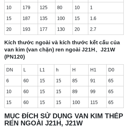
10
179
125
80
10
1
15
187
135
100
15
1.6
20
193
177
130
20
2.7
Kích thước ngoài và kích thước kết cấu của
van kim (van chặn) ren ngoài J21H、J21W
(PN120)
DN
L
L1
h
H
H1
D0
6
60
15
15
85
91
65
10
60
15
15
89
99
65
15
60
15
15
100
115
65
MỤC ĐÍCH SỬ DỤNG VAN KIM THÉP
REN NGOÀI J21H, J21W