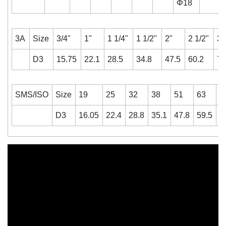
Φ18
3A
Size
3/4"
1"
1 1/4"
1 1/2"
2"
2 1/2"
3"
D3
15.75
22.1
28.5
34.8
47.5
60.2
72
SMS/ISO
Size
19
25
32
38
51
63
7
D3
16.05
22.4
28.8
35.1
47.8
59.5
7