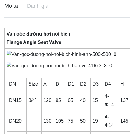
Mô tả
Đánh giá
Van góc đường hơi nối bích
Flange Angle Seat Valve
DN
Size
A
D
D1
D2
D3
D4
H
4-
DN15
3/4"
120
95
65
40
15
137
Φ14
4-
DN20
130
105
75
50
19
145
Φ14