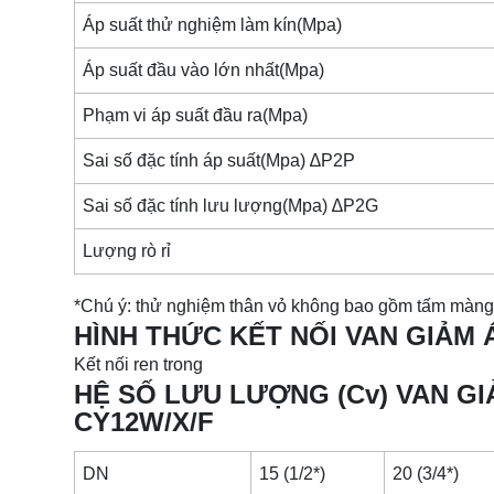
Áp suất thử nghiệm làm kín(Mpa)
Áp suất đầu vào lớn nhất(Mpa)
Phạm vi áp suất đầu ra(Mpa)
Sai số đặc tính áp suất(Mpa) ∆P2P
Sai số đặc tính lưu lượng(Mpa) ∆P2G
Lượng rò rỉ
*Chú ý: thử nghiệm thân vỏ không bao gồm tấm màng
HÌNH THỨC KẾT NỐI VAN GIẢM
Kết nối ren trong
HỆ SỐ LƯU LƯỢNG (Cv) VAN G
CY12W/X/F
DN
15 (1/2*)
20 (3/4*)