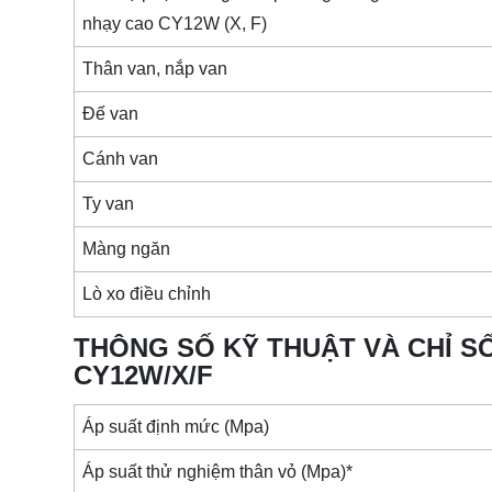
nhạy cao CY12W (X, F)
Thân van, nắp van
Đế van
Cánh van
Ty van
Màng ngăn
Lò xo điều chỉnh
THÔNG SỐ KỸ THUẬT VÀ CHỈ SỐ
CY12W/X/F
Áp suất định mức (Mpa)
Áp suất thử nghiệm thân vỏ (Mpa)*