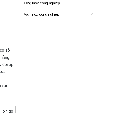
Ống inox công nghiệp
Van inox công nghiệp
 cơ sở
h màng
y đổi áp
 của
u cầu
 lớn độ