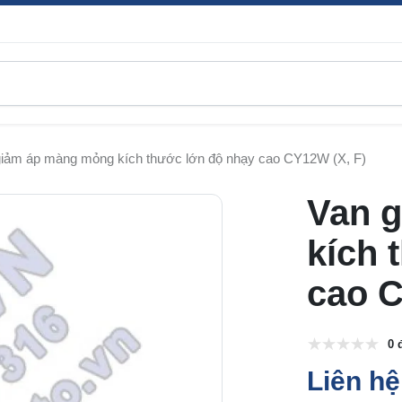
giảm áp màng mỏng kích thước lớn độ nhạy cao CY12W (X, F)
Van 
kích 
cao C
0 
Liên hệ