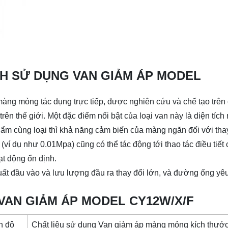
CH SỬ DỤNG VAN GIẢM ÁP MODEL
màng mỏng tác dụng trực tiếp, được nghiên cứu và chế tạo trên
trên thế giới. Một đặc điểm nổi bật của loại van này là diện tíc
hẩm cùng loại thì khả năng cảm biến của màng ngăn đối với tha
i (ví dụ như 0.01Mpa) cũng có thể tác động tới thao tác điều tiết
ạt động ổn định.
t đầu vào và lưu lượng đầu ra thay đổi lớn, và đường ống yê
 VAN GIẢM ÁP MODEL CY12W/X/F
n độ
Chất liệu sử dụng Van giảm áp màng mỏng kích thước