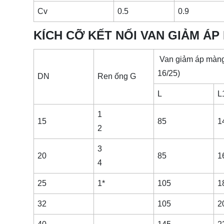
Cv
0.5
0.9
KÍCH CỠ KẾT NỐI VAN GIẢM Á
Van giảm áp màng
16/25)
DN
Ren ống G
L
L
1
15
85
1
2
3
20
85
1
4
25
1*
105
1
32
105
2