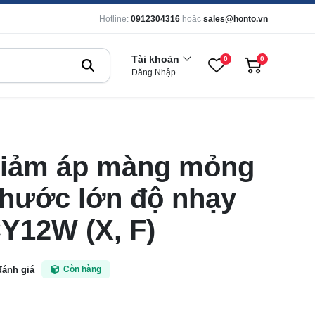
Hotline:
0912304316
hoặc
sales@honto.vn
Tài khoản
0
0
Đăng Nhập
giảm áp màng mỏng
thước lớn độ nhạy
Y12W (X, F)
đánh giá
Còn hàng