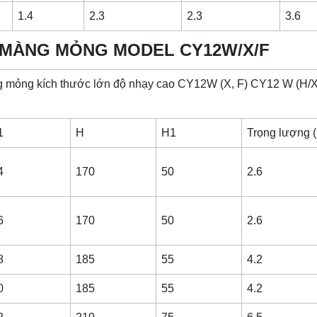
1.4
2.3
2.3
3.6
P MÀNG MỎNG MODEL CY12W/X/F
 mỏng kích thước lớn độ nhạy cao CY12W (X, F) CY12 W (H/X
1
H
H1
Trọng lượng 
4
170
50
2.6
6
170
50
2.6
8
185
55
4.2
0
185
55
4.2