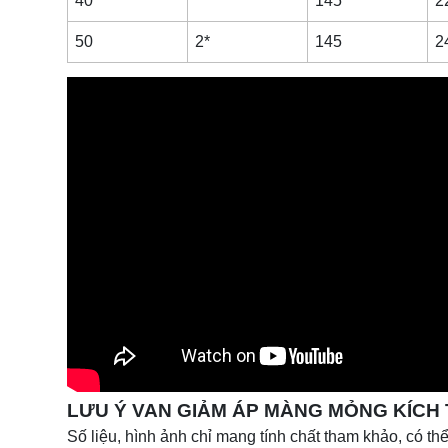
40
145
2
50
2*
145
2
LƯU Ý VAN GIẢM ÁP MÀNG MỎNG KÍCH
Số liệu, hình ảnh chỉ mang tính chất tham khảo, có thể