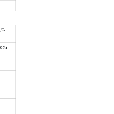
/F-
(KG)