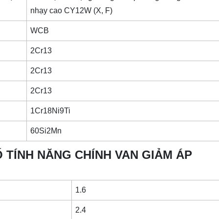
nhạy cao CY12W (X, F)
WCB
2Cr13
2Cr13
2Cr13
1Cr18Ni9Ti
60Si2Mn
 TÍNH NĂNG CHÍNH VAN GIẢM ÁP
1.6
2.4