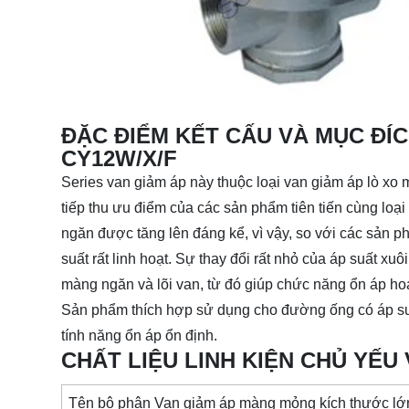
ĐẶC ĐIỂM KẾT CẤU VÀ MỤC ĐÍ
CY12W/X/F
Series van giảm áp này thuộc loại van giảm áp lò xo 
tiếp thu ưu điểm của các sản phẩm tiên tiến cùng loại 
ngăn được tăng lên đáng kể, vì vậy, so với các sản p
suất rất linh hoạt. Sự thay đổi rất nhỏ của áp suất xuô
màng ngăn và lõi van, từ đó giúp chức năng ổn áp ho
Sản phẩm thích hợp sử dụng cho đường ống có áp suấ
tính năng ổn áp ổn định.
CHẤT LIỆU LINH KIỆN CHỦ YẾU
Tên bộ phận Van giảm áp màng mỏng kích thước lớ