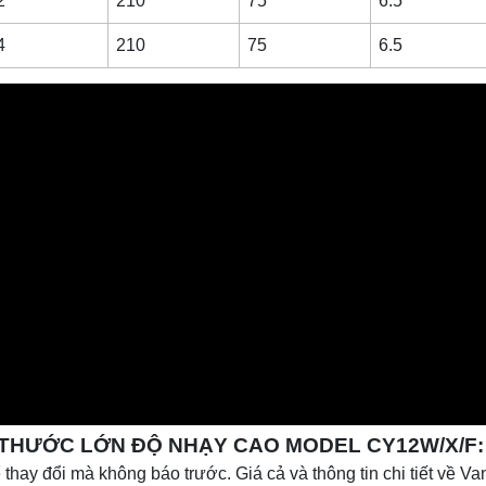
2
210
75
6.5
4
210
75
6.5
 THƯỚC LỚN ĐỘ NHẠY CAO MODEL CY12W/X/F:
 thay đổi mà không báo trước. Giá cả và thông tin chi tiết về V