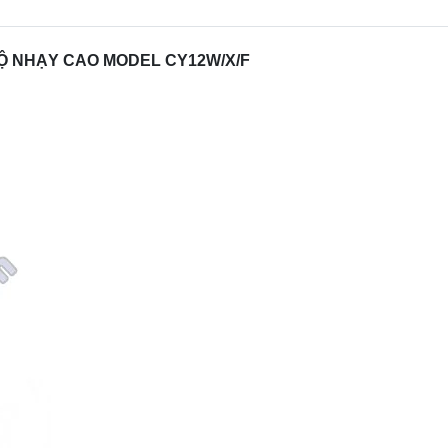
Ộ NHẠY CAO MODEL CY12W/X/F