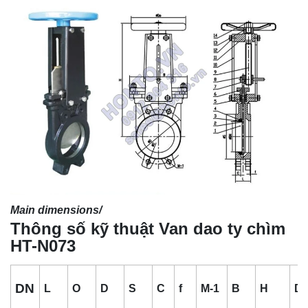
Main dimensions/
Thông số kỹ thuật Van dao ty chìm
HT-N073
DN
L
O
D
S
C
f
M-1
B
H
D