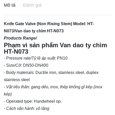
Mô tả
Đánh giá
Knife Gate Valve (Non Rising Stem) Model: HT-
N073/Van dao ty chìm HT-N073
Products Range/
Phạm vi sản phẩm Van dao ty chìm
HT-N073
- Pressure rate/
Tỷ lệ áp suất:
PN10
- Size/
Cỡ:
DN50-DN400
- Body materials: Ductile iron, stainless steel, duplex
stainless steel
- Vật liệu thân: gang dẻo, inox, thép không gỉ kép (inox
kép)
- Operated type: Handwheel op.
- Cách vận hành: vô lăng