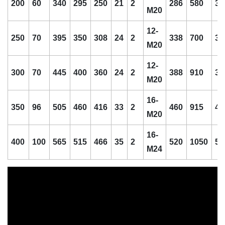
200
60
340
295
250
21
2
286
580
30
M20
12-
250
70
395
350
308
24
2
338
700
35
M20
12-
300
70
445
400
360
24
2
388
910
35
M20
16-
350
96
505
460
416
33
2
460
915
40
M20
16-
400
100
565
515
466
35
2
520
1050
50
M24