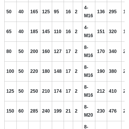
4-
50
40
165
125
95
16
2
136
295
18
M16
4-
65
40
185
145
110
16
2
151
320
18
M16
8-
80
50
200
160
127
17
2
170
340
20
M16
8-
100
50
220
180
148
17
2
190
380
20
M16
8-
125
50
250
210
174
17
2
212
410
22
M16
8-
150
60
285
240
199
21
2
230
476
25
M20
8-