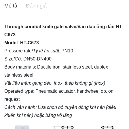
Mô tả
Đánh giá
Through conduit knife gate valve/Van dao ống dẫn HT-
C673
Model: HT-C673
Pressure rate/
Tỷ lệ áp suất:
PN10
Size/
Cỡ:
DN50-DN400
Body materials: Ductile iron, stainless steel, duplex
stainless steel
Vật liệu thân: gang dẻo, inox, thép không gỉ (inox)
Operated type: Pneumatic actuator, handwheel op. on
request
Cách vận hành: Lựa chọn bộ truyền động khí nén (điều
khiển khí nén) hoặc bằng vô lăng