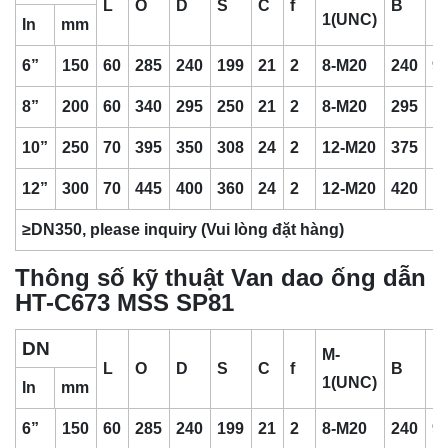
L
O
D
S
C
f
B
H
1(UNC)
In
mm
6”
150
60
285
240
199
21
2
8-M20
240
9
8”
200
60
340
295
250
21
2
8-M20
295
1
10”
250
70
395
350
308
24
2
12-M20
375
1
12”
300
70
445
400
360
24
2
12-M20
420
1
≥DN350, please inquiry (Vui lòng đặt hàng)
Thông số kỹ thuật Van dao ống dẫn
HT-C673 MSS SP81
DN
M-
L
O
D
S
C
f
B
H
1(UNC)
In
mm
6”
150
60
285
240
199
21
2
8-M20
240
9