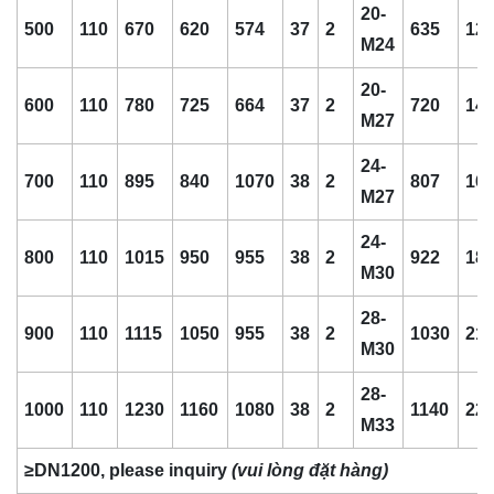
20-
500
110
670
620
574
37
2
635
12
M24
20-
600
110
780
725
664
37
2
720
14
M27
24-
700
110
895
840
1070
38
2
807
16
M27
24-
800
110
1015
950
955
38
2
922
18
M30
28-
900
110
1115
1050
955
38
2
1030
21
M30
28-
1000
110
1230
1160
1080
38
2
1140
22
M33
≥DN1200, please inquiry
(vui lòng đặt hàng)