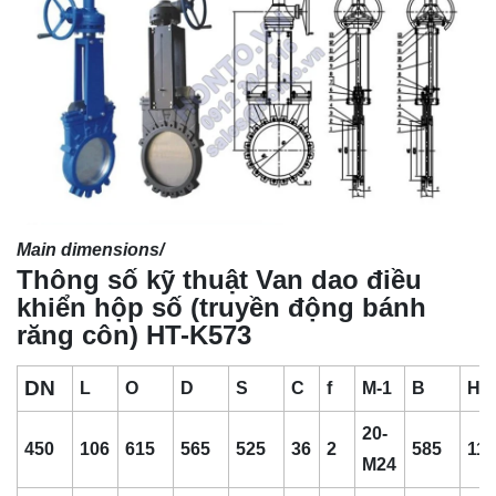
Main dimensions/
Thông số kỹ thuật Van dao điều
khiển hộp số (truyền động bánh
răng côn) HT-K573
DN
L
O
D
S
C
f
M-1
B
H
20-
450
106
615
565
525
36
2
585
11
M24