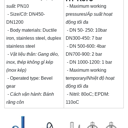
suất:
PN10
- Maximum working
- Size/
Cỡ:
DN450-
pressures/
Áp suất hoạt
DN1200
động tối đa
- Body materials: Ductile
- DN 50- 250: 10bar
iron, stainless steel, duplex
DN300-450: 7 bar
stainless steel
- DN 500-600: 4bar
- Vật liệu thân: Gang dẻo,
DN700-900: 2 bar
inox, thép không gỉ kép
- DN 1000-1200: 1 bar
(inox kép)
- Maximum working
- Operated type: Bevel
temporary/
Nhiệt độ hoạt
gear
động tối đa
- Cách vận hành: Bánh
- Nitril: 80oC; EPDM:
răng côn
110oC