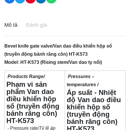
Mô tả
Đánh giá
Bevel knife gate valve/Van dao điều khiển hộp số
(truyền động bánh răng côn) HT-K573
Model: HT-K573 (Rising stem/Van dao ty nổi)
Products Range/
Pressures –
Phạm vi sản
temperatures /
phẩm Van dao
Áp suất - Nhiệt
điều khiển hộp
độ Van dao điều
số (truyền động
khiển hộp số
bánh răng côn)
(truyền động
HT-K573
bánh răng côn)
HT-K573
- Pressure rate/
Tỷ lệ áp