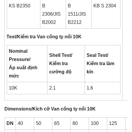
KS B2350
B
B
KB S 2304
2306/JIS
1511/JIS
B2002
B2212
Test/Kiểm tra Van cổng ty nổi 10K
Nominal
Shell Test/
Seal Test/
Pressure/
Kiểm tra
Kiểm tra làm
Áp suất định
cường độ
kín
mức
10K
2.1
1.6
Dimensions/Kích cỡ Van cổng ty nổi 10K
DN
40
50
65
80
100
125
1