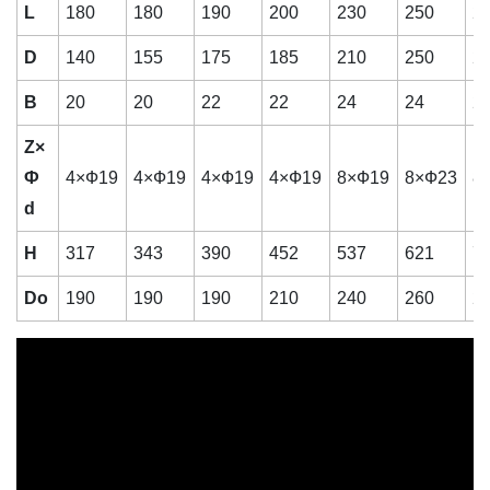
L
180
180
190
200
230
250
2
D
140
155
175
185
210
250
2
B
20
20
22
22
24
24
2
Z×
Ф
4×Ф19
4×Ф19
4×Ф19
4×Ф19
8×Ф19
8×Ф23
8
d
H
317
343
390
452
537
621
7
Do
190
190
190
210
240
260
2