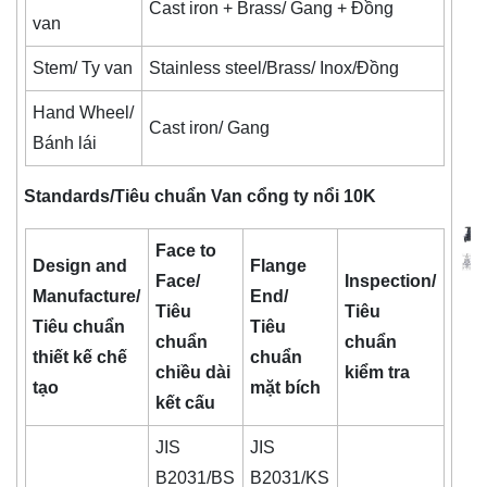
Cast iron + Brass/ Gang + Đồng
van
Stem/ Ty van
Stainless steel/Brass/ Inox/Đồng
Hand Wheel/
Cast iron/ Gang
Bánh lái
Standards/Tiêu chuẩn Van cổng ty nổi 10K
Face to
Design and
Flange
Face/
Inspection/
Manufacture/
End/
Tiêu
Tiêu
Tiêu chuẩn
Tiêu
chuẩn
chuẩn
thiết kế chế
chuẩn
chiều dài
kiểm tra
tạo
mặt bích
kết cấu
JIS
JIS
B2031/BS
B2031/KS