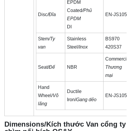
EPDM
Coated
/Phủ
Disc
/Đĩa
EN-JS1050
EPDM
DI
Stem
/Ty
Stainless
BS970
van
Steel/
Inox
420S37
Commercial
Seat/
Đế
NBR
Thương
mại
Hand
Ductile
Wheel
/Vô
EN-JS1050
Iron/
Gang dẻo
lăng
Dimensions/Kích thước Van cổng ty