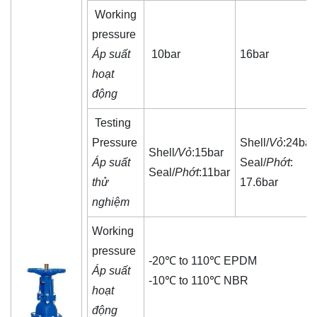
Working
pressure
Áp suất
10bar
16bar
hoạt
động
Testing
Pressure
Shell/
Vỏ
:24bar
Shell
/Vỏ
:15bar
Áp suất
Seal/
Phớt
:
Seal/
Phớt
:11bar
thử
17.6bar
nghiệm
Working
pressure
-20℃ to 110℃ EPDM
Áp suất
-10℃ to 110℃ NBR
hoạt
động