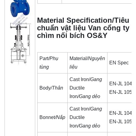
Material Specification/Tiêu
chuẩn vật liệu Van cổng ty
chìm nối bích OS&Y
Part
/Phụ
Material/
Nguyên
EN Spec
tùng
liệu
Cast Iron/
Gang
EN-JL 1040
Body
/Thân
Ductile
EN-JL 1050
Iron
/Gang dẻo
Cast Iron/
Gang
EN-JL 1040
Bonnet
/Nắp
Ductile
EN-JL 1050
Iron
/Gang dẻo