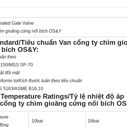
ated Gate Valve
hìm gioăng cứng nối bích OS&Y
andard/Tiêu chuẩn Van cổng ty chìm gi
 bích OS&Y:
uân theo
5150/MSS SP-70
ặt đối mặt
forms to/
Kích thước tuân theo tiêu chuẩn
S 5163/ASME B16.10
 Temperature Ratings/Tỷ lệ nhiệt độ áp
 cổng ty chìm gioăng cứng nối bích O
sure
10bar
16bar
động