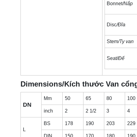
Bonnet
/Nắp
Disc
/Đĩa
Stem
/Ty van
Seat/
Đế
Dimensions/Kích thước Van cổng
Mm
50
65
80
100
DN
inch
2
2 1/2
3
4
BS
178
190
203
229
L
DIN
150
170
180
190