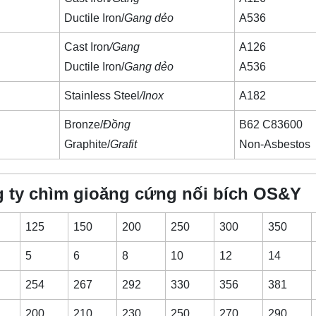
Ductile Iron/
Gang dẻo
A536
Cast Iron
/Gang
A126
Ductile Iron/
Gang dẻo
A536
Stainless Steel
/Inox
A182
Bronze/
Đồng
B62 C83600
Graphite/
Grafit
Non-Asbestos
 ty chìm gioăng cứng nối bích OS&Y
125
150
200
250
300
350
5
6
8
10
12
14
254
267
292
330
356
381
200
210
230
250
270
290