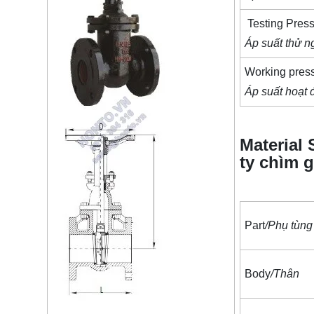
Testing Pres
Áp suất thử 
Working pres
Áp suất hoạt 
Material 
ty chìm 
Part
/Phụ tùng
Body
/Thân