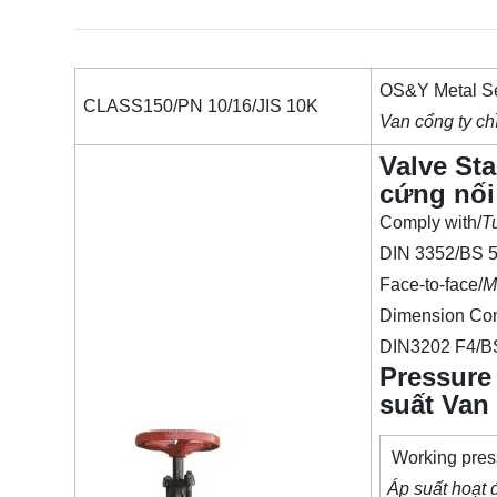
OS&Y Metal Se
CLASS150/PN 10/16/JIS 10K
Van cổng ty c
Valve St
cứng nối
Comply with/
T
DIN 3352/BS 
Face-to-face/
M
Dimension Con
DIN3202 F4/B
Pressure
suất Van
Working pres
Áp suất hoạt 