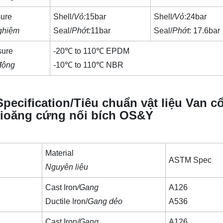
sure
Shell/
Vỏ:
15bar
Shell
/Vỏ
:24bar
nghiệm
Seal/
Phớt:
11bar
Seal/
Phớt
: 17.6bar
sure
-20℃ to 110℃ EPDM
động
-10℃ to 110℃ NBR
Specification/Tiêu chuẩn vật liệu Van c
gioăng cứng nối bích OS&Y
Material
ASTM Spec
Nguyên liệu
Cast Iron
/Gang
A126
Ductile Iron/
Gang dẻo
A536
Cast Iron
/Gang
A126