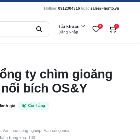
Hotline:
0912304316
hoặc
sales@honto.vn
Tài khoản
0
0
Đăng Nhập
ổng ty chìm gioăng
 nối bích OS&Y
đánh giá
Còn hàng
 Van inox công nghiệp, Van cổng inox
hẩm trong kho: 100