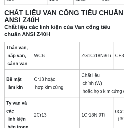
CHẤT LIỆU VAN CỔNG TIÊU CHUẨN
ANSI Z40H
Chất liệu các linh kiện của Van cổng tiêu
chuẩn ANSI Z40H
Thân van,
nắp van,
WCB
ZG1Cr18Ni9Ti
CF8
cánh van
Chất liệu
Bề mặt
Cr13 hoặc
chính (W)
làm kín
hợp kim cứng
hoặc hợp kim cứng (Y
Ty van và
các
0Cr19
2Cr13
1Cr18Ni9Ti
（30
linh kiện
bên trong