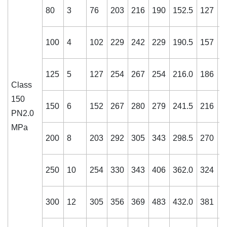
80
3
76
203
216
190
152.5
127
1
100
4
102
229
242
229
190.5
157
2
125
5
127
254
267
254
216.0
186
2
Class
150
150
6
152
267
280
279
241.5
216
2
PN2.0
MPa
200
8
203
292
305
343
298.5
270
2
250
10
254
330
343
406
362.0
324
3
300
12
305
356
369
483
432.0
381
3