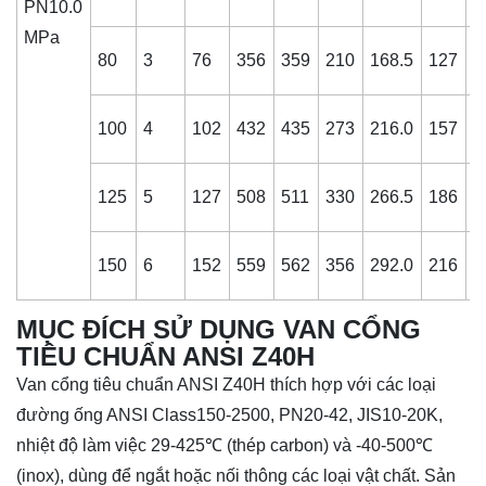
PN10.0
MPa
80
3
76
356
359
210
168.5
127
3
100
4
102
432
435
273
216.0
157
3
125
5
127
508
511
330
266.5
186
4
150
6
152
559
562
356
292.0
216
4
MỤC ĐÍCH SỬ DỤNG VAN CỔNG
TIÊU CHUẨN ANSI Z40H
Van cổng tiêu chuẩn ANSI Z40H thích hợp với các loại
đường ống ANSI Class150-2500, PN20-42, JIS10-20K,
nhiệt độ làm việc 29-425℃ (thép carbon) và -40-500℃
(inox), dùng để ngắt hoặc nối thông các loại vật chất. Sản