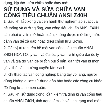
dụng, kịp thời sửa chữa hoặc thay mới.
SỬ DỤNG VÀ SỬA CHỮA VAN
CỔNG TIÊU CHUẨN ANSI Z40H
1. Sau khi lắp xong và tiến hành thử nghiệm áp suất của
hệ thống và đường ống, van cổng tiêu chuẩn ANSI Z40H
cần phải ở vị trí mở hoàn toàn, không được mở từng mức
cánh van để xả gấp hoặc điều chỉnh lưu lượng.
2. Các vị trí ren trên bề mặt van cổng tiêu chuẩn ANSI
Z40H HONTO, ty van và đai ốc ty van, vị trí giữa đai ốc ty
van và giá đỡ van dễ bị tích bụi ố bẩn, dẫn tới van bị mòn
gỉ, vì thế cần thường xuyên làm sạch.
3. Khi thao tác van công nghiệp bằng tay vô lăng, người
dùng không được sử dụng đòn bảy hoặc các công cụ khác
để tăng lực momen xoắn.
4. Sau khi sử dụng xong, cần kiểm tra định kì van cổng tiêu
chuẩn ANSI Z40H, tình trạng làm kín và tình trạng mài mòn