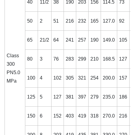
40
11/2
38
190
203
156
114.5
73
2
50
2
51
216
232
165
127.0
92
2
65
21/2
64
241
257
190
149.0
105
2
Class
80
3
76
283
299
210
168.5
127
2
300
PN5.0
100
4
102
305
321
254
200.0
157
3
MPa
125
5
127
381
397
279
235.0
186
3
150
6
152
403
419
318
270.0
216
3
200
8
203
419
435
381
330.0
270
4