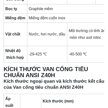
Bọc ty
Graphite mềm
Miếng đệm
Miếng đệm cuốn inox
Môi trường có tính ăn
Vật chất
Nước, hơi nước, dầu
mòn như axit nitric
Nhiệt độ
-29-425 ℃
-40-500 ℃
thích hợp
KÍCH THƯỚC VAN CỔNG TIÊU
CHUẨN ANSI Z40H
Kích thước ngoại quan và kích thước kết cấu
của Van cổng tiêu chuẩn ANSI Z40H
Áp
Kích thước (mm)
suất