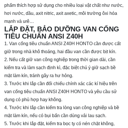
phẩm thích hợp sử dụng cho nhiều loại vật chất như nước,
hơi nước, dầu, axit nitric, axit axetic, môi trường ôxi hóa
mạnh và urê…
LẮP ĐẶT, BẢO DƯỠNG VAN CỔNG
TIÊU CHUẨN ANSI Z40H
1. Van cổng tiêu chuẩn ANSI Z40H HONTO cần được cất
giữ trong nhà khô thoáng, hai đầu van cần được bịt kín.
2. Nếu cất giữ van công nghiệp trong thời gian dài, cần
kiểm tra và làm sạch định kì, đặc biệt chú ý giữ sạch bề
mặt làm kín, tránh gây ra hư hỏng.
3. Trước khi lắp cần đối chiếu chính xác các kí hiệu trên
van cổng tiêu chuẩn ANSI Z40H HONTO và yêu cầu sử
dụng có phù hợp hay không.
4. Trước khi lắp cần kiểm tra lòng van công nghiệp và bề
mặt làm kín, nếu có bụi bẩn cần dùng vải lau sạch.
5. Trước khi lắp đặt, kiểm tra bọc ty có nén chặt không,