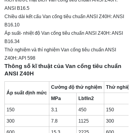
ANSI B16.5
Chiều dài kết cấu Van cổng tiêu chuẩn ANSI Z40H: ANSI
B16.10
Áp suất- nhiệt độ Van cổng tiêu chuẩn ANSI Z40H: ANSI
B16.34
Thử nghiệm và thí nghiệm Van cổng tiêu chuẩn ANSI
Z40H: API 598
Thông số kĩ thuật của Van cổng tiêu chuẩn
ANSI Z40H
Cường độ thử nghiệm
Thử nghiệm
Áp suất định mức
MPa
Lbf/in2
150
3.1
450
150
300
7.8
1125
300
600
15.3
2225
600