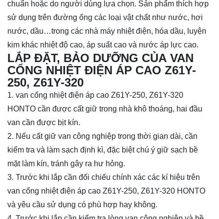
chuẩn hoặc do người dùng lựa chọn. Sản phẩm thích hợp
sử dụng trên đường ống các loại vật chất như nước, hơi
nước, dầu…trong các nhà máy nhiệt điện, hóa dầu, luyện
kim khác nhiệt độ cao, áp suất cao và nước áp lực cao.
LẮP ĐẶT, BẢO DƯỠNG CỦA VAN
CỔNG NHIỆT ĐIỆN ÁP CAO Z61Y-
250, Z61Y-320
1. van cổng nhiệt điện áp cao Z61Y-250, Z61Y-320
HONTO cần được cất giữ trong nhà khô thoáng, hai đầu
van cần được bịt kín.
2. Nếu cất giữ van công nghiệp trong thời gian dài, cần
kiểm tra và làm sạch định kì, đặc biệt chú ý giữ sạch bề
mặt làm kín, tránh gây ra hư hỏng.
3. Trước khi lắp cần đối chiếu chính xác các kí hiệu trên
van cổng nhiệt điện áp cao
Z61Y-250, Z61Y-320
HONTO
và yêu cầu sử dụng có phù hợp hay không.
4. Trước khi lắp cần kiểm tra lòng van công nghiệp và bề