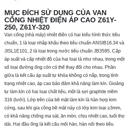
MỤC ĐÍCH SỬ DỤNG CỦA VAN
CỔNG NHIỆT ĐIỆN ÁP CAO Z61Y-
250, Z61Y-320
Van cổng (nhà máy) nhiệt điện có hai kiểu hình thức tiêu
chuẩn, 1 là loại nhập khẩu theo tiêu chuẩn ANSIB16.34 và
JISL1E101, 2 là loại trong nước tiêu chuẩn JB3595. Cấp
áp suất và cấp nhiệt độ của hai loại là như nhau, trong một
số loại đường ống còn có thể thay đổi cho nhau. Phần
giữa là kết cấu áp suất tự khóa không có nắp, trong tình
trạng nhiệt cao, áp cao bảo đảm khả năng làm kín. Gioăng
tự làm kín có hai loại chất liệu, một là sợi graphite mềm
316 (lưới). Lớp trên của bề mặt làm kín là hàn hợp kim
cứng, sau khi gia công bề mặt này có lớp kim loại ≥3mm,
có khả năng chống ma sát, ăn mòn, chịu nhiệt cao, tuổi thọ
dài. Hai đầu ống là kết cấu mối hàn, hàn nối theo tiêu