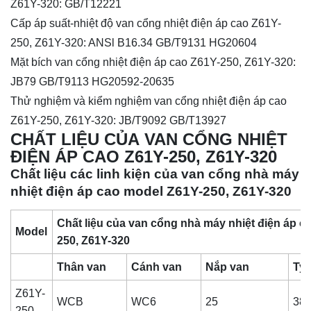
Z61Y-320: GB/T12221
Cấp áp suất-nhiệt độ van cổng nhiệt điện áp cao Z61Y-
250, Z61Y-320: ANSl B16.34 GB/T9131 HG20604
Mặt bích van cổng nhiệt điện áp cao Z61Y-250, Z61Y-320:
JB79 GB/T9113 HG20592-20635
Thử nghiệm và kiểm nghiệm van cổng nhiệt điện áp cao
Z61Y-250, Z61Y-320: JB/T9092 GB/T13927
CHẤT LIỆU
CỦA VAN CỔNG NHIỆT
ĐIỆN ÁP CAO Z61Y-250, Z61Y-320
Chất liệu các linh kiện của van cổng nhà máy
nhiệt điện áp cao model Z61Y-250, Z61Y-320
Chất liệu của van cổng nhà máy nhiệt điện áp c
Model
250, Z61Y-320
Thân van
Cánh van
Nắp van
Ty 
Z61Y-
WCB
WC6
25
38
250