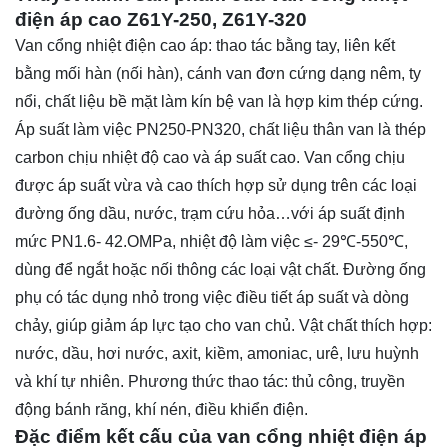
điện áp cao Z61Y-250, Z61Y-320
Van cổng nhiệt điện cao áp: thao tác bằng tay, liên kết
bằng mối hàn (nối hàn), cánh van đơn cứng dạng nêm, ty
nổi, chất liệu bề mặt làm kín bệ van là hợp kim thép cứng.
Áp suất làm việc PN250-PN320, chất liệu thân van là thép
carbon chịu nhiệt độ cao và áp suất cao. Van cổng chịu
được áp suất vừa và cao thích hợp sử dụng trên các loại
đường ống dầu, nước, trạm cứu hỏa…với áp suất định
mức PN1.6- 42.OMPa, nhiệt độ làm việc ≤- 29℃-550℃,
dùng để ngắt hoặc nối thông các loại vật chất. Đường ống
phụ có tác dụng nhỏ trong việc điều tiết áp suất và dòng
chảy, giúp giảm áp lực tạo cho van chủ. Vật chất thích hợp:
nước, dầu, hơi nước, axit, kiềm, amoniac, urê, lưu huỳnh
và khí tự nhiên. Phương thức thao tác: thủ công, truyền
động bánh răng, khí nén, điều khiển điện.
Đặc điểm kết cấu của van cổng nhiệt điện áp