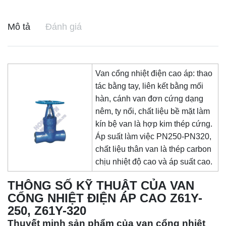
Mô tả
Đánh giá
Van cổng nhiệt điện cao áp: thao
tác bằng tay, liên kết bằng mối
hàn, cánh van đơn cứng dạng
nêm, ty nổi, chất liệu bề mặt làm
kín bệ van là hợp kim thép cứng.
Áp suất làm việc PN250-PN320,
chất liệu thân van là thép carbon
chịu nhiệt độ cao và áp suất cao.
THÔNG SỐ KỸ THUẬT CỦA VAN
CỔNG NHIỆT ĐIỆN ÁP CAO Z61Y-
250, Z61Y-320
Thuyết minh sản phẩm của van cổng nhiệt