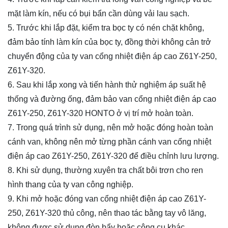
mặt làm kín, nếu có bụi bẩn cần dùng vải lau sạch.
5. Trước khi lắp đặt, kiểm tra bọc ty có nén chặt không,
đảm bảo tính làm kín của bọc ty, đồng thời không cản trở
chuyển động của ty van cổng nhiệt điện áp cao
Z61Y-250,
Z61Y-320
.
6. Sau khi lắp xong và tiến hành thử nghiệm áp suất hệ
thống và đường ống, đảm bảo van cổng nhiệt điện áp cao
Z61Y-250, Z61Y-320
HONTO ở vị trí mở hoàn toàn.
7. Trong quá trình sử dụng, nên mở hoặc đóng hoàn toàn
cánh van, không nên mở từng phần cánh van cổng nhiệt
điện áp cao
Z61Y-250, Z61Y-320
để điều chỉnh lưu lượng.
8. Khi sử dụng, thường xuyên tra chất bôi trơn cho ren
hình thang của ty van công nghiệp.
9. Khi mở hoặc đóng van cổng nhiệt điện áp cao
Z61Y-
250, Z61Y-320
thủ công, nên thao tác bằng tay vô lăng,
không được sử dụng đòn bẩy hoặc công cụ khác.