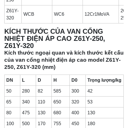
Z61Y-
20
WCB
WC6
12Cr1MoVA
320
25
KÍCH THƯỚC CỦA VAN CỔNG
NHIỆT ĐIỆN ÁP CAO Z61Y-250,
Z61Y-320
Kích thước ngoại quan và kích thước kết cấu
của van cổng nhiệt điện áp cao model Z61Y-
250, Z61Y-320 (mm)
DN
L
D
H
D0
Trọng lượng/kg
50
280
82
585
300
42
65
340
110
650
320
53
80
475
130
680
400
130
100
500
170
755
450
180