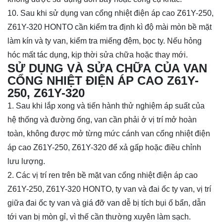
10. Sau khi sử dụng van cổng nhiệt điện áp cao
Z61Y-250,
Z61Y-320
HONTO cần kiểm tra định kì độ mài mòn bề mặt
làm kín và ty van, kiểm tra miếng đệm, bọc ty. Nếu hỏng
hóc mất tác dụng, kịp thời sửa chữa hoặc thay mới.
SỬ DỤNG VÀ SỬA CHỮA CỦA VAN
CỔNG NHIỆT ĐIỆN ÁP CAO Z61Y-
250, Z61Y-320
1. Sau khi lắp xong và tiến hành thử nghiệm áp suất của
hệ thống và đường ống, van cần phải ở vị trí mở hoàn
toàn, không được mở từng mức cánh van cổng nhiệt điện
áp cao
Z61Y-250, Z61Y-320
để xả gấp hoặc điều chỉnh
lưu lượng.
2. Các vị trí ren trên bề mặt van cổng nhiệt điện áp cao
Z61Y-250, Z61Y-320
HONTO, ty van và đai ốc ty van, vị trí
giữa đai ốc ty van và giá đỡ van dễ bị tích bụi ố bẩn, dẫn
tới van bị mòn gỉ, vì thế cần thường xuyên làm sạch.