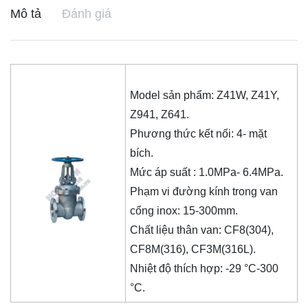
Mô tả
Đánh giá
Model sản phẩm: Z41W, Z41Y,
Z941, Z641.
Phương thức kết nối: 4- mặt
bích.
Mức áp suất : 1.0MPa- 6.4MPa.
Phạm vi đường kính trong van
cổng inox: 15-300mm.
Chất liệu thân van: CF8(304),
CF8M(316), CF3M(316L).
Nhiệt độ thích hợp: -29 °C-300
°C.