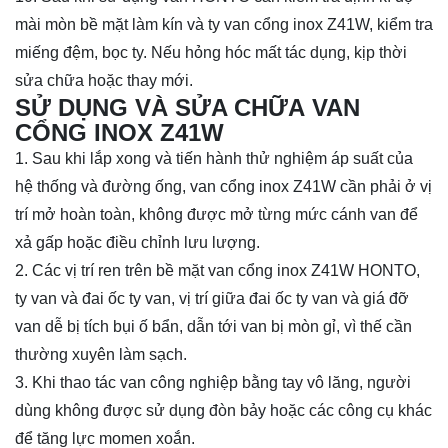
mài mòn bề mặt làm kín và ty van cổng inox Z41W, kiểm tra
miếng đệm, bọc ty. Nếu hỏng hóc mất tác dụng, kịp thời
sửa chữa hoặc thay mới.
SỬ DỤNG VÀ SỬA CHỮA VAN
CỔNG INOX Z41W
1. Sau khi lắp xong và tiến hành thử nghiệm áp suất của
hệ thống và đường ống, van cổng inox Z41W cần phải ở vị
trí mở hoàn toàn, không được mở từng mức cánh van để
xả gấp hoặc điều chỉnh lưu lượng.
2. Các vị trí ren trên bề mặt van cổng inox Z41W HONTO,
ty van và đai ốc ty van, vị trí giữa đai ốc ty van và giá đỡ
van dễ bị tích bụi ố bẩn, dẫn tới van bị mòn gỉ, vì thế cần
thường xuyên làm sạch.
3. Khi thao tác van công nghiệp bằng tay vô lăng, người
dùng không được sử dụng đòn bảy hoặc các công cụ khác
để tăng lực momen xoắn.