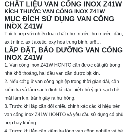
CHẤT LIỆU VAN CỔNG INOX Z41W
KÍCH THƯỚC VAN CỔNG INOX Z41W
MỤC ĐÍCH SỬ DỤNG VAN CỔNG
INOX Z41W
Thích hợp với nhiều loại chất như: nước, hơi nước, dầu,
axit nitric, axit axetic, oxy hóa trung bình, urê…
LẮP ĐẶT, BẢO DƯỠNG VAN CỔNG
INOX Z41W
1. Van cổng inox Z41W HONTO cần được cất giữ trong
nhà khô thoáng, hai đầu van cần được bịt kín.
2. Nếu cất giữ van công nghiệp trong thời gian dài, cần
kiểm tra và làm sạch định kì, đặc biệt chú ý giữ sạch bề
mặt làm kín, tránh gây ra hư hỏng.
3. Trước khi lắp cần đối chiếu chính xác các kí hiệu trên
van cổng inox Z41W HONTO và yêu cầu sử dụng có phù
hợp hay không.
4. Trước khi lắp cần kiểm tra lòng van công nghiệp và bề