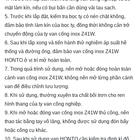
mặt làm kín, nếu có bụi bẩn cần dùng vải lau sạch.
5. Trước khi lắp đặt, kiểm tra bọc ty có nén chặt không,
đảm bảo tính làm kín của bọc ty, đồng thời không cản trở
chuyển động của ty van cổng inox Z41W.
6. Sau khi lắp xong và tiến hành thử nghiệm áp suất hệ
thống và đường ống, đảm bảo van cổng inox Z41W
HONTO ở vị trí mở hoàn toàn.
7. Trong quá trình sử dụng, nên mở hoặc đóng hoàn toàn
cánh van cổng inox Z41W, không nên mở từng phần cánh
van để điều chỉnh lưu lượng.
8. Khi sử dụng, thường xuyên tra chất bôi trơn cho ren
hình thang của ty van công nghiệp.
9. Khi mở hoặc đóng van cổng inox Z41W thủ công, nên
thao tác bằng tay vô lăng, không được sử dụng đòn bẩy
hoặc công cụ khác.
10. Sau khi sử dụng van HONTO cần kiểm tra định kì độ