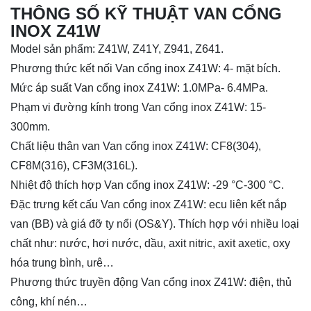
THÔNG SỐ KỸ THUẬT VAN CỔNG
INOX Z41W
Model sản phẩm: Z41W, Z41Y, Z941, Z641.
Phương thức kết nối Van cổng inox Z41W: 4- mặt bích.
Mức áp suất Van cổng inox Z41W: 1.0MPa- 6.4MPa.
Phạm vi đường kính trong Van cổng inox Z41W: 15-
300mm.
Chất liệu thân van Van cổng inox Z41W: CF8(304),
CF8M(316), CF3M(316L).
Nhiệt độ thích hợp Van cổng inox Z41W: -29 °C-300 °C.
Đặc trưng kết cấu Van cổng inox Z41W: ecu liên kết nắp
van (BB) và giá đỡ ty nổi (OS&Y). Thích hợp với nhiều loại
chất như: nước, hơi nước, dầu, axit nitric, axit axetic, oxy
hóa trung bình, urê…
Phương thức truyền động Van cổng inox Z41W: điện, thủ
công, khí nén…