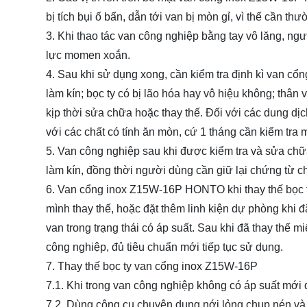
bị tích bụi ố bẩn, dẫn tới van bị mòn gỉ, vì thế cần t
3. Khi thao tác van công nghiệp bằng tay vô lăng, n
lực momen xoắn.
4. Sau khi sử dụng xong, cần kiểm tra định kì van cổn
làm kín; bọc ty có bị lão hóa hay vô hiệu không; thân
kịp thời sửa chữa hoặc thay thế. Đối với các dung dịc
với các chất có tính ăn mòn, cứ 1 tháng cần kiểm tra 
5. Van công nghiệp sau khi được kiểm tra và sửa chữa 
làm kín, đồng thời người dùng cần giữ lại chứng từ chi 
6. Van cổng inox Z15W-16P HONTO khi thay thế bọc ty
mình thay thế, hoặc đặt thêm linh kiện dự phòng khi 
van trong trạng thái có áp suất. Sau khi đã thay thế 
công nghiệp, đủ tiêu chuẩn mới tiếp tục sử dụng.
7. Thay thế bọc ty van cổng inox Z15W-16P
7.1. Khi trong van công nghiệp không có áp suất mới 
7.2. Dùng công cụ chuyên dụng nới lỏng chụp nén và