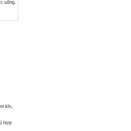
ớc uống.
àm kín,
hù hợp