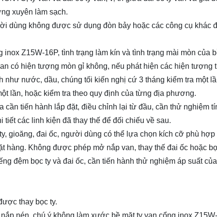
hường xuyên làm sạch.
gười dùng không được sử dụng đòn bảy hoặc các công cụ khác 
g inox Z15W-16P, tình trạng làm kín và tình trạng mài mòn của 
 van có hiện tượng mòn gỉ không, nếu phát hiện các hiện tượng 
h như nước, dầu, chúng tối kiến nghị cứ 3 tháng kiểm tra một lầ
một lần, hoặc kiểm tra theo quy định của từng địa phương.
cần tiến hành lắp đặt, điều chỉnh lại từ đầu, cần thử nghiệm t
tiết các linh kiện đã thay thế để đối chiếu về sau.
, gioăng, đai ốc, người dùng có thể lựa chọn kích cỡ phù hợp 
đặt hàng. Không được phép mở nắp van, thay thế đai ốc hoặc bọc
miếng đệm bọc ty và đai ốc, cần tiến hành thử nghiệm áp suất củ
được thay bọc ty.
 nắp nén, chú ý không làm xước bề mặt ty van cổng inox Z15W