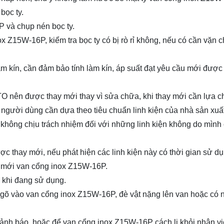
bọc ty.
P và chụp nén bọc ty.
x Z15W-16P, kiểm tra bọc ty có bị rò rỉ không, nếu có cần vặn c
m kín, cần đảm bảo tính làm kín, áp suất đạt yêu cầu mới được
 nên được thay mới thay vì sửa chữa, khi thay mới cần lựa ch
 người dùng cần dựa theo tiêu chuẩn linh kiện của nhà sản xuất
không chịu trách nhiệm đối với những linh kiện không do mình
ợc thay mới, nếu phát hiện các linh kiện này có thời gian sử d
ay mới van cổng inox Z15W-16P.
 khi đang sử dụng.
gõ vào van cổng inox Z15W-16P, đè vật nặng lên van hoặc có 
ệu cảnh báo, hoặc để van cổng inox Z15W-16P cách li khỏi nhân 