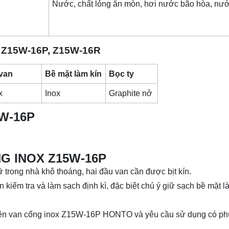
Nước, chất lỏng ăn mòn, hơi nước bão hòa, nư
ox Z15W-16P, Z15W-16R
 van
Bề mặt làm kín
Bọc ty
x
Inox
Graphite nở
W-16P
G INOX Z15W-16P
rong nhà khô thoáng, hai đầu van cần được bịt kín.
n kiểm tra và làm sạch định kì, đặc biệt chú ý giữ sạch bề mặt l
ệu trên van cổng inox Z15W-16P HONTO và yêu cầu sử dụng có p