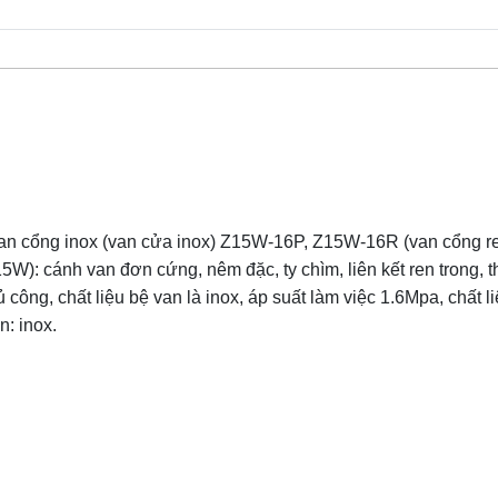
n cổng inox (van cửa inox) Z15W-16P, Z15W-16R (van cổng re
5W): cánh van đơn cứng, nêm đặc, ty chìm, liên kết ren trong, t
ủ công, chất liệu bệ van là inox, áp suất làm việc 1.6Mpa, chất l
n: inox.