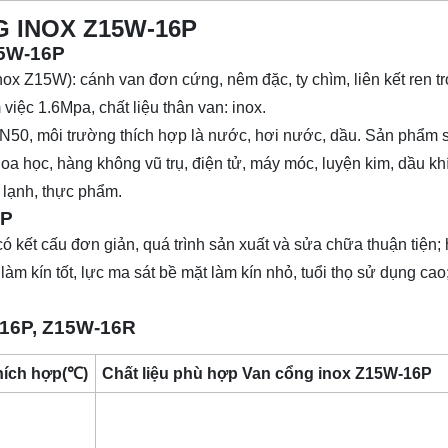
 INOX Z15W-16P
15W-16P
 Z15W): cánh van đơn cứng, nêm đặc, ty chìm, liên kết ren tr
m việc 1.6Mpa, chất liệu thân van: inox.
DN50, môi trường thích hợp là nước, hơi nước, dầu. Sản phẩm
oa học, hàng không vũ trụ, điện tử, máy móc, luyện kim, dầu kh
 lạnh, thực phẩm.
6P
kết cấu đơn giản, quá trình sản xuất và sửa chữa thuận tiện;
làm kín tốt, lực ma sát bề mặt làm kín nhỏ, tuổi thọ sử dụng ca
-16P, Z15W-16R
thích hợp(℃)
Chất liệu phù hợp Van cổng inox Z15W-16P