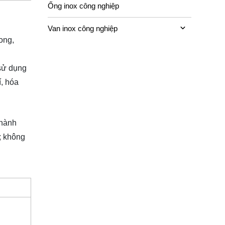
Ống inox công nghiệp
Van inox công nghiệp
ong,
 sử dụng
í, hóa
 hành
o; không