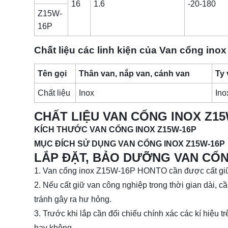
16
1.6
-20-180
Z15W-
16P
Chất liệu các linh kiện của Van cổng in
Tên gọi
Thân van, nắp van, cánh van
Ty
Chất liệu
Inox
Ino
CHẤT LIỆU VAN CỔNG INOX Z15
KÍCH THƯỚC VAN CỔNG INOX Z15W-16P
MỤC ĐÍCH SỬ DỤNG VAN CỔNG INOX Z15W-16P
LẮP ĐẶT, BẢO DƯỠNG VAN CỔN
1. Van cổng inox Z15W-16P HONTO cần được cất giữ t
2. Nếu cất giữ van công nghiệp trong thời gian dài, cầ
tránh gây ra hư hỏng.
3. Trước khi lắp cần đối chiếu chính xác các kí hi
hay không.