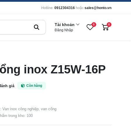
Hotline:
0912304316
hoặc
sales@honto.vn
Tài khoản
0
0
Đăng Nhập
cổng inox Z15W-16P
đánh giá
Còn hàng
 Van inox công nghiệp, van cổng
hẩm trong kho: 100