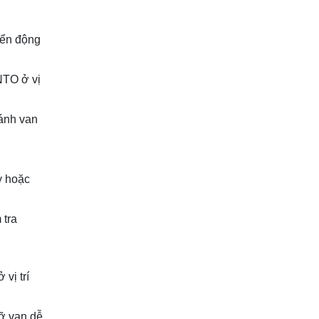
uyển động
NTO ở vị
ánh van
y hoặc
 tra
vị trí
đỡ van dễ