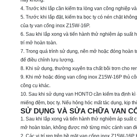
4. Trước khi lắp cần kiểm tra lòng van công nghiệp và
5. Trước khi lắp đặt, kiểm tra bọc ty có nén chặt khô
của ty van cổng inox Z15W-16P.
6. Sau khi lắp xong và tiến hành thử nghiệm áp su
trí mở hoàn toàn.
7. Trong quá trình sử dụng, nên mở hoặc đóng hoàn
để điều chỉnh lưu lượng.
8. Khi sử dụng, thường xuyên tra chất bôi trơn cho re
9. Khi mở hoặc đóng van cổng inox Z15W-16P thủ côn
công cụ khác.
10. Sau khi sử dụng van HONTO cần kiểm tra định kì 
miếng đệm, bọc ty. Nếu hỏng hóc mất tác dụng, kịp t
SỬ DỤNG VÀ SỬA CHỮA VAN CỔ
1. Sau khi lắp xong và tiến hành thử nghiệm áp suất 
mở hoàn toàn, không được mở từng mức cánh van để 
2. Các vị trí ren trên bề mặt van cổng inox Z15W-16P H