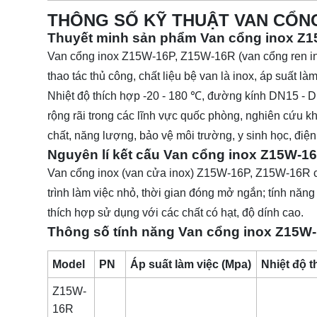
THÔNG SỐ KỸ THUẬT VAN CỔNG
Thuyết minh sản phẩm Van cổng inox Z
Van cổng inox Z15W-16P, Z15W-16R (van cổng ren inox
thao tác thủ công, chất liệu bệ van là inox, áp suất là
Nhiệt độ thích hợp -20 - 180 ℃, đường kính DN15 - 
rộng rãi trong các lĩnh vực quốc phòng, nghiên cứu kh
chất, năng lượng, bảo vệ môi trường, y sinh học, điện
Nguyên lí kết cấu Van cổng inox Z15W-1
Van cổng inox (van cửa inox) Z15W-16P, Z15W-16R có 
trình làm việc nhỏ, thời gian đóng mở ngắn; tính năng 
thích hợp sử dụng với các chất có hạt, độ dính cao.
Thông số tính năng Van cổng inox Z15W
Model
PN
Áp suất làm việc (Mpa)
Nhiệt độ 
Z15W-
16R