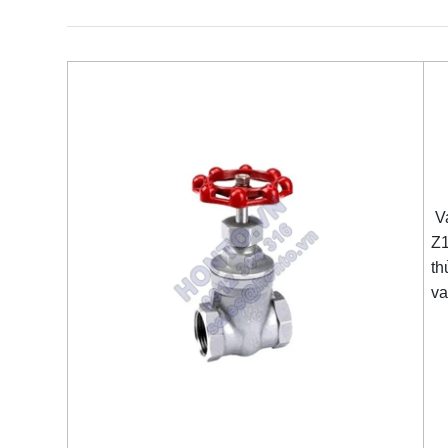
Va
Z1
th
va