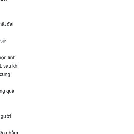
hặt đai
 sử
ọn linh
, sau khi
 cung
ụng quá
người
viên nhằm