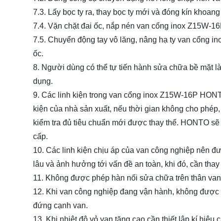
7.3. Lấy bọc ty ra, thay bọc ty mới và đóng kín khoang 
7.4. Vặn chặt đai ốc, nắp nén van cổng inox Z15W-16
7.5. Chuyển động tay vô lăng, nâng hạ ty van cổng ino
ốc.
8. Người dùng có thể tự tiến hành sửa chữa bề mặt là
dụng.
9. Các linh kiện trong van cổng inox Z15W-16P HONTO
kiện của nhà sản xuất, nếu thời gian không cho phép,
kiểm tra đủ tiêu chuẩn mới được thay thế. HONTO sẽ 
cấp.
10. Các linh kiện chịu áp của van công nghiệp nên đư
lâu và ảnh hưởng tới vấn đề an toàn, khi đó, cần th
11. Không được phép hàn nối sửa chữa trên thân van
12. Khi van công nghiệp đang vận hành, không được 
đứng cạnh van.
13. Khi nhiệt độ vỏ van tăng cao cần thiết lập kí hi