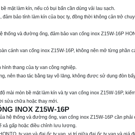
 bề mặt làm kín, nếu có bụi bẩn cần dùng vải lau sạch.
ng, đảm bảo tính làm kín của bọc ty, đồng thời không cản trở ch
ất hệ thống và đường ống, đảm bảo van cổng inox Z15W-16P HO
 toàn cánh van cổng inox Z15W-16P, không nên mở từng phần c
n hình thang của ty van công nghiệp.
g, nên thao tác bằng tay vô lăng, không được sử dụng đòn bẩ
độ mài mòn bề mặt làm kín và ty van cổng inox Z15W-16P, kiểm
hời sửa chữa hoặc thay mới.
NG INOX Z15W-16P
của hệ thống và đường ống, van cổng inox Z15W-16P cần phải ở 
xả gấp hoặc điều chỉnh lưu lượng.
ONTO, ty van và đai ốc ty van, vị trí giữa đai ốc ty van và giá 