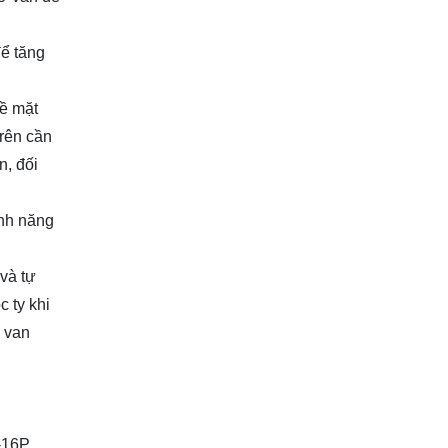
để tăng
bề mặt
trên cần
n, đối
ính năng
và tự
 ty khi
a van
-16P.