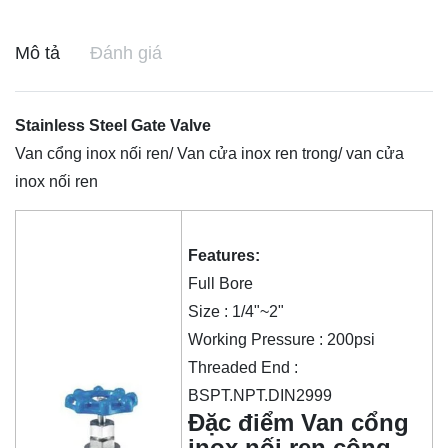
Mô tả
Đánh giá
Stainless Steel Gate Valve
Van cổng inox nối ren/ Van cửa inox ren trong/ van cửa
inox nối ren
Features:
Full Bore
Size : 1/4"~2"
Working Pressure : 200psi
Threaded End :
BSPT.NPT.DIN2999
Đặc điểm Van cổng
inox nối ren công