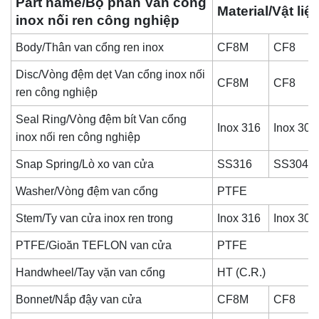
Part name/Bộ phần Van cổng
Material/Vật liệ
inox nối ren công nghiệp
Body/Thân van cổng ren inox
CF8M
CF8
Disc/Vòng đệm dẹt Van cổng inox nối
CF8M
CF8
ren công nghiệp
Seal Ring/Vòng đệm bít Van cổng
Inox 316
Inox 304
inox nối ren công nghiệp
Snap Spring/Lò xo van cửa
SS316
SS304
Washer/Vòng đệm van cổng
PTFE
Stem/Ty van cửa inox ren trong
Inox 316
Inox 304
PTFE/Gioăn TEFLON van cửa
PTFE
Handwheel/Tay vặn van cổng
HT (C.R.)
Bonnet/Nắp đậy van cửa
CF8M
CF8