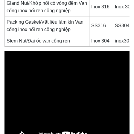
Gland Nut/Khớp nối có vòng đệm Van
Inox 316
Inox 304
cổng inox nối ren công nghiệp
Packing Gasket/Vật liệu làm kín Van
SS316
SS304
cổng inox nối ren công nghiệp
Stem Nut/Đai ốc van cổng ren
Inox 304
inox301