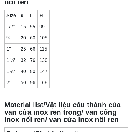
nối ren
Size
d
L
H
1/2’’
15
55
99
¾’’
20
60
105
1"
25
66
115
1 ¼’’
32
76
130
1 ½’’
40
80
147
2’’
50
96
168
Material list/Vật liệu cấu thành của
van cửa inox ren trong/ van cổng
inox nối ren/ van cửa inox nối ren