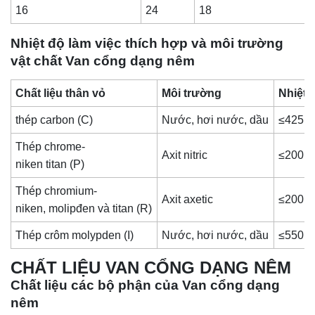
16
24
18
Nhiệt độ làm việc thích hợp và môi trường
vật chất Van cổng dạng nêm
Chất liệu thân vỏ
Môi trường
Nhiệt 
thép carbon (C)
Nước, hơi nước, dầu
≤425
Thép chrome-
Axit nitric
≤200
niken titan (P)
Thép chromium-
Axit axetic
≤200
niken, molipđen và titan (R)
Thép crôm molypden (I)
Nước, hơi nước, dầu
≤550
CHẤT LIỆU VAN CỔNG DẠNG NÊM
Chất liệu các bộ phận của Van cổng dạng
nêm