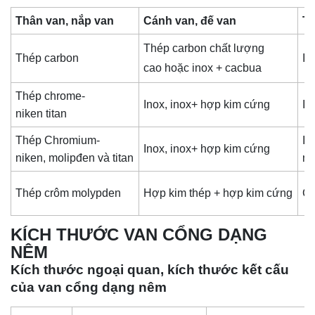
Thân van, nắp van
Cánh van, đế van
Ty
Thép carbon chất lượng
Thép carbon
In
cao hoặc inox + cacbua
Thép chrome-
Inox, inox+ hợp kim cứng
In
niken titan
Thép Chromium-
In
Inox, inox+ hợp kim cứng
niken, molipđen và titan
ni
Thép crôm molypden
Hợp kim thép + hợp kim cứng
Ch
KÍCH THƯỚC VAN CỔNG DẠNG
NÊM
Kích thước ngoại quan, kích thước kết cấu
của van cổng dạng nêm