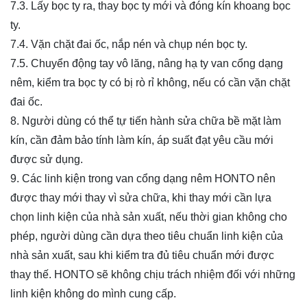
7.3. Lấy bọc ty ra, thay bọc ty mới và đóng kín khoang bọc
ty.
7.4. Vặn chặt đai ốc, nắp nén và chụp nén bọc ty.
7.5. Chuyển động tay vô lăng, nâng hạ ty van
cổng dạng
nêm
, kiểm tra bọc ty có bị rò rỉ không, nếu có cần vặn chặt
đai ốc.
8. Người dùng có thể tự tiến hành sửa chữa bề mặt làm
kín, cần đảm bảo tính làm kín, áp suất đạt yêu cầu mới
được sử dụng.
9. Các linh kiện trong van
cổng dạng nêm
HONTO nên
được thay mới thay vì sửa chữa, khi thay mới cần lựa
chọn linh kiện của nhà sản xuất, nếu thời gian không cho
phép, người dùng cần dựa theo tiêu chuẩn linh kiện của
nhà sản xuất, sau khi kiểm tra đủ tiêu chuẩn mới được
thay thế. HONTO sẽ không chịu trách nhiệm đối với những
linh kiện không do mình cung cấp.