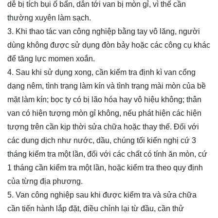
dễ bị tích bụi ố bẩn, dẫn tới van bị mòn gỉ, vì thế cần
thường xuyên làm sạch.
3. Khi thao tác van công nghiệp bằng tay vô lăng, người
dùng không được sử dụng đòn bảy hoặc các công cụ khác
để tăng lực momen xoắn.
4. Sau khi sử dụng xong, cần kiểm tra định kì van
cổng
dạng nêm
, tình trạng làm kín và tình trạng mài mòn của bề
mặt làm kín; bọc ty có bị lão hóa hay vô hiệu không; thân
van có hiện tượng mòn gỉ không, nếu phát hiện các hiện
tượng trên cần kịp thời sửa chữa hoặc thay thế. Đối với
các dung dịch như nước, dầu, chúng tối kiến nghị cứ 3
tháng kiểm tra một lần, đối với các chất có tính ăn mòn, cứ
1 tháng cần kiểm tra một lần, hoặc kiểm tra theo quy định
của từng địa phương.
5. Van công nghiệp sau khi được kiểm tra và sửa chữa
cần tiến hành lắp đặt, điều chỉnh lại từ đầu, cần thử