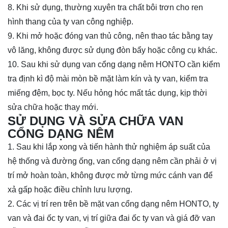
8. Khi sử dụng, thường xuyên tra chất bôi trơn cho ren
hình thang của ty van công nghiệp.
9. Khi mở hoặc đóng van thủ công, nên thao tác bằng tay
vô lăng, không được sử dụng đòn bẩy hoặc công cụ khác.
10. Sau khi sử dụng van
cổng dạng nêm
HONTO cần kiểm
tra định kì độ mài mòn bề mặt làm kín và ty van, kiểm tra
miếng đệm, bọc ty. Nếu hỏng hóc mất tác dụng, kịp thời
sửa chữa hoặc thay mới.
SỬ DỤNG VÀ SỬA CHỮA VAN
CỔNG DẠNG NÊM
1. Sau khi lắp xong và tiến hành thử nghiệm áp suất của
hệ thống và đường ống, van
cổng dạng nêm
cần phải ở vị
trí mở hoàn toàn, không được mở từng mức cánh van để
xả gấp hoặc điều chỉnh lưu lượng.
2. Các vị trí ren trên bề mặt van
cổng dạng nêm
HONTO, ty
van và đai ốc ty van, vị trí giữa đai ốc ty van và giá đỡ van