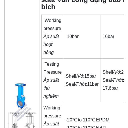
bích
Working
pressure
Áp suất
10bar
16bar
hoạt
động
Testing
Pressure
Shell
/Vỏ
:24
Shell
/Vỏ
:15bar
Áp suất
Seal
/Phớt
:
Seal
/Phớt
:11bar
thử
17.6bar
nghiệm
Working
pressure
-20℃ to 110℃ EPDM
Áp suất
-10℃ to 110℃ NBR