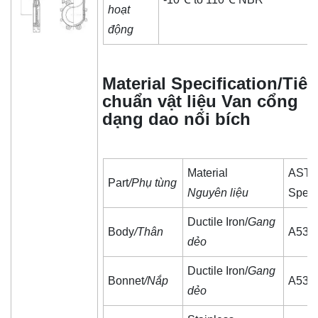
hoạt
động
Material Specification/Tiê
chuẩn vật liệu Van cổng
dạng dao nối bích
Material
AST
Part
/Phụ tùng
Nguyên liệu
Spec
Ductile Iron/
Gang
Body
/Thân
A536
dẻo
Ductile Iron/
Gang
Bonnet
/Nắp
A536
dẻo