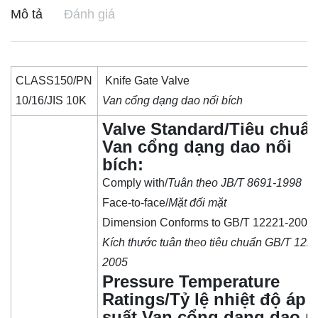
Mô tả
Đánh giá
CLASS150/PN
Knife Gate Valve
10/16/JIS 10K
Van cổng dạng dao nối bích
Valve Standard/Tiêu chuẩ
Van cổng dạng dao nối
bích:
Comply with/
Tuân theo JB/T 8691-1998
Face-to-face/
Mặt đối mặt
Dimension Conforms to GB/T 12221-2005
Kích thước tuân theo tiêu chuẩn GB/T 122
2005
Pressure Temperature
Ratings/Tỷ lệ nhiệt độ áp
suất Van cổng dạng dao n