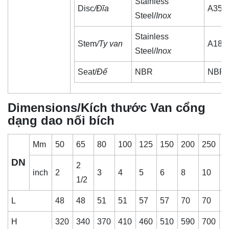
Stainless
Disc
/Đĩa
A351
Steel/
Inox
Stainless
Stem
/Ty van
A182
Steel/
Inox
Seat/
Đế
NBR
NBR
Dimensions/Kích thước Van cổng
dạng dao nối bích
Mm
50
65
80
100
125
150
200
250
3
DN
2
inch
2
3
4
5
6
8
10
1
1/2
L
48
48
51
51
57
57
70
70
7
H
320
340
370
410
460
510
590
700
8