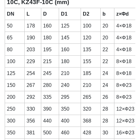
10C, KZ43F-10C (mm)
DN
L
D
D1
D2
b
z×Φd
50
178
160
125
100
20
4×Φ18
65
190
180
145
120
20
4×Φ18
80
203
195
160
135
22
4×Φ18
100
229
215
180
155
22
8×Φ18
125
254
245
210
185
24
8×Φ18
150
267
280
240
210
24
8×Φ23
200
292
335
295
265
26
8×Φ23
250
330
390
350
320
28
12×Φ23
300
356
440
400
368
28
12×Φ23
350
381
500
460
428
30
16×Φ23