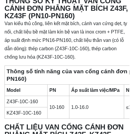
THÔNG SỐ KỸ THUẬT VAN CỔNG
CÁNH ĐƠN PHẲNG MẶT BÍCH Z43F,
KZ43F (PN10-PN160)
Van kiểu thủ công, liên kết mặt bích, cánh van cứng dẹt, ty
nổi, chất liệu bề mặt làm kín bệ van là inox crom + PTFE,
áp suất định mức PN16-PN160, chất liệu thân van (có lỗ
dẫn dòng): thép carbon (Z43F-10C-160), thép carbon
chống lưu hóa (KZ43F-10C-160).
Thông số tính năng của van cổng cánh đơn p
PN160)
Model
PN
Áp suất làm việc/MPa
Nhi
Z43F-10C-160
10-160
1.0-16.0
≤1
KZ43F-10C-160
CHẤT LIỆU VAN CỔNG CÁNH ĐƠN