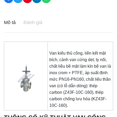
Mô tả
Đánh giá
Van kiểu thủ công, liên kết mặt
bích, cánh van cứng dẹt, ty nổi,
chất liệu bề mặt làm kín bệ van là
inox crom + PTFE, áp suất định
mức PN16-PN160, chất liệu thân
van (có lỗ dẫn dòng): thép
carbon (Z43F-10C-160), thép
carbon chống lưu hóa (KZ43F-
10C-160).