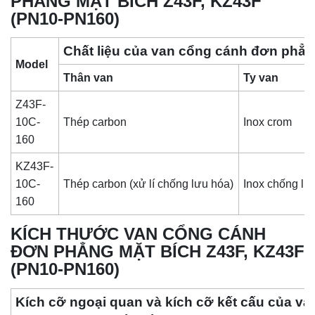
PHẲNG MẶT BÍCH Z43F, KZ43F
(PN10-PN160)
Chất liệu của van cổng cánh đơn phẳ
Model
Thân van
Ty van
Z43F-
10C-
Thép carbon
Inox crom
160
KZ43F-
10C-
Thép carbon (xử lí chống lưu hóa)
Inox chống lư
160
KÍCH THƯỚC VAN CỔNG CÁNH
ĐƠN PHẲNG MẶT BÍCH Z43F, KZ43F
(PN10-PN160)
Kích cỡ ngoại quan và kích cỡ kết cấu của v