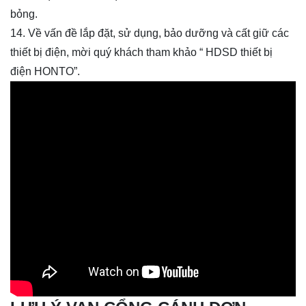
bỏng.
14. Về vấn đề lắp đặt, sử dụng, bảo dưỡng và cất giữ các
thiết bị điện, mời quý khách tham khảo “ HDSD thiết bị
điện HONTO”.