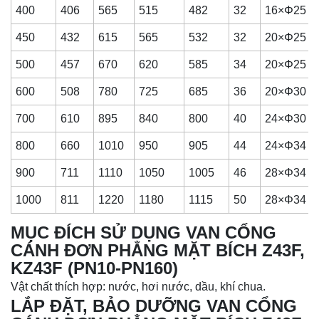
400
406
565
515
482
32
16×Φ25
450
432
615
565
532
32
20×Φ25
500
457
670
620
585
34
20×Φ25
600
508
780
725
685
36
20×Φ30
700
610
895
840
800
40
24×Φ30
800
660
1010
950
905
44
24×Φ34
900
711
1110
1050
1005
46
28×Φ34
1000
811
1220
1180
1115
50
28×Φ34
MỤC ĐÍCH SỬ DỤNG VAN CỔNG
CÁNH ĐƠN PHẲNG MẶT BÍCH Z43F,
KZ43F (PN10-PN160)
Vật chất thích hợp: nước, hơi nước, dầu, khí chua.
LẮP ĐẶT, BẢO DƯỠNG VAN CỔNG