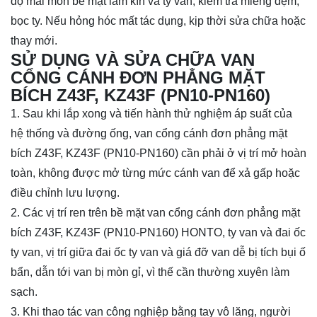
độ mài mòn bề mặt làm kín và ty van, kiểm tra miếng đệm,
bọc ty. Nếu hỏng hóc mất tác dụng, kịp thời sửa chữa hoặc
thay mới.
SỬ DỤNG VÀ SỬA CHỮA VAN
CỔNG CÁNH ĐƠN PHẲNG MẶT
BÍCH Z43F, KZ43F (PN10-PN160)
1. Sau khi lắp xong và tiến hành thử nghiệm áp suất của
hệ thống và đường ống, van cổng cánh đơn phẳng mặt
bích Z43F, KZ43F (PN10-PN160) cần phải ở vị trí mở hoàn
toàn, không được mở từng mức cánh van để xả gấp hoặc
điều chỉnh lưu lượng.
2. Các vị trí ren trên bề mặt van cổng cánh đơn phẳng mặt
bích Z43F, KZ43F (PN10-PN160) HONTO, ty van và đai ốc
ty van, vị trí giữa đai ốc ty van và giá đỡ van dễ bị tích bụi ố
bẩn, dẫn tới van bị mòn gỉ, vì thế cần thường xuyên làm
sạch.
3. Khi thao tác van công nghiệp bằng tay vô lăng, người