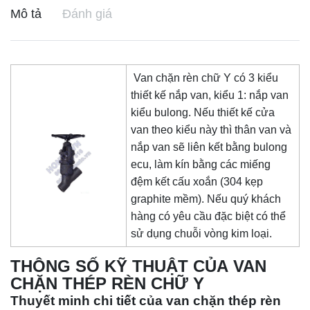
Mô tả
Đánh giá
Van chặn rèn chữ Y có 3 kiểu
thiết kế nắp van, kiểu 1: nắp van
kiểu bulong. Nếu thiết kế cửa
van theo kiểu này thì thân van và
nắp van sẽ liên kết bằng bulong
ecu, làm kín bằng các miếng
đệm kết cấu xoắn (304 kẹp
graphite mềm). Nếu quý khách
hàng có yêu cầu đặc biệt có thể
sử dụng chuỗi vòng kim loại.
THÔNG SỐ KỸ THUẬT CỦA VAN
CHẶN THÉP RÈN CHỮ Y
Thuyết minh chi tiết của van chặn thép rèn