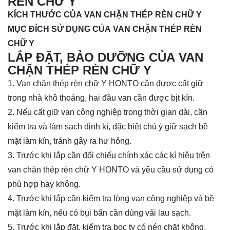
RÈN CHỮ Y
KÍCH THƯỚC CỦA VAN CHẶN THÉP RÈN CHỮ Y
MỤC ĐÍCH SỬ DỤNG CỦA VAN CHẶN THÉP RÈN
CHỮ Y
LẮP ĐẶT, BẢO DƯỠNG CỦA VAN
CHẶN THÉP RÈN CHỮ Y
1. Van chặn thép rèn chữ Y HONTO cần được cất giữ
trong nhà khô thoáng, hai đầu van cần được bịt kín.
2. Nếu cất giữ van công nghiệp trong thời gian dài, cần
kiểm tra và làm sạch định kì, đặc biệt chú ý giữ sạch bề
mặt làm kín, tránh gây ra hư hỏng.
3. Trước khi lắp cần đối chiếu chính xác các kí hiệu trên
van
chặn thép rèn chữ Y
HONTO và yêu cầu sử dụng có
phù hợp hay không.
4. Trước khi lắp cần kiểm tra lòng van công nghiệp và bề
mặt làm kín, nếu có bụi bẩn cần dùng vải lau sạch.
5. Trước khi lắp đặt, kiểm tra bọc ty có nén chặt không,