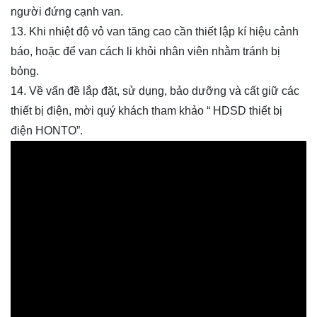
người đứng cạnh van.
13. Khi nhiệt độ vỏ van tăng cao cần thiết lập kí hiệu cảnh
báo, hoặc để van cách li khỏi nhân viên nhằm tránh bị
bỏng.
14. Về vấn đề lắp đặt, sử dụng, bảo dưỡng và cất giữ các
thiết bị điện, mời quý khách tham khảo “ HDSD thiết bị
điện HONTO”.