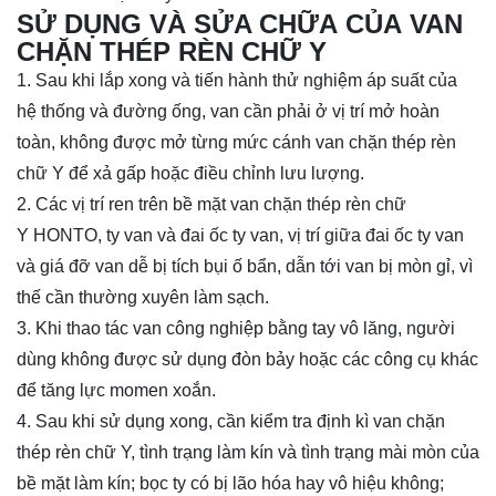
SỬ DỤNG VÀ SỬA CHỮA CỦA VAN
CHẶN THÉP RÈN CHỮ Y
1. Sau khi lắp xong và tiến hành thử nghiệm áp suất của
hệ thống và đường ống, van cần phải ở vị trí mở hoàn
toàn, không được mở từng mức cánh van
chặn thép rèn
chữ Y
để xả gấp hoặc điều chỉnh lưu lượng.
2. Các vị trí ren trên bề mặt van
chặn thép rèn chữ
Y
HONTO, ty van và đai ốc ty van, vị trí giữa đai ốc ty van
và giá đỡ van dễ bị tích bụi ố bẩn, dẫn tới van bị mòn gỉ, vì
thế cần thường xuyên làm sạch.
3. Khi thao tác van công nghiệp bằng tay vô lăng, người
dùng không được sử dụng đòn bảy hoặc các công cụ khác
để tăng lực momen xoắn.
4. Sau khi sử dụng xong, cần kiểm tra định kì van
chặn
thép rèn chữ Y
, tình trạng làm kín và tình trạng mài mòn của
bề mặt làm kín; bọc ty có bị lão hóa hay vô hiệu không;