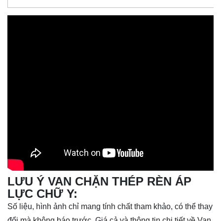
LƯU Ý
VAN CHẶN THÉP RÈN ÁP
LỰC CHỮ Y
:
Số liệu, hình ảnh chỉ mang tính chất tham khảo, có thể thay
đổi mà không báo trước. Giá cả và thông tin chi tiết về Van