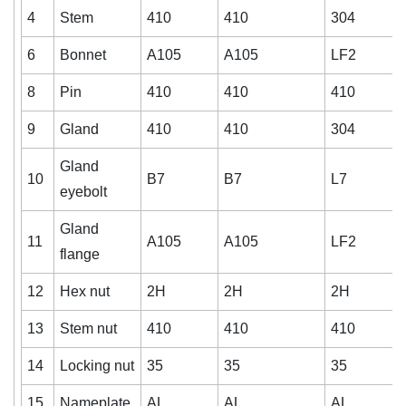
4
Stem
410
410
304
6
Bonnet
A105
A105
LF2
8
Pin
410
410
410
9
Gland
410
410
304
Gland
10
B7
B7
L7
eyebolt
Gland
11
A105
A105
LF2
flange
12
Hex nut
2H
2H
2H
13
Stem nut
410
410
410
14
Locking nut
35
35
35
15
Nameplate
AL
AL
AL