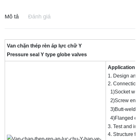
Mô tả
Đánh giá
Van chặn thép rèn áp lực chữ Y
Pressure seal Y type globe valves
Application 
Design and
Connection 
1)Socket wel
2)Screw ends
3)Butt-welded
4)Flanged en
Test and in
Structure fe