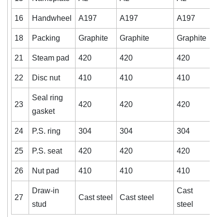
16
Handwheel
A197
A197
A197
18
Packing
Graphite
Graphite
Graphite
G
21
Steam pad
420
420
420
22
Disc nut
410
410
410
Seal ring
23
420
420
420
gasket
24
P.S. ring
304
304
304
25
P.S. seat
420
420
420
26
Nut pad
410
410
410
Draw-in
Cast
27
Cast steel
Cast steel
C
stud
steel