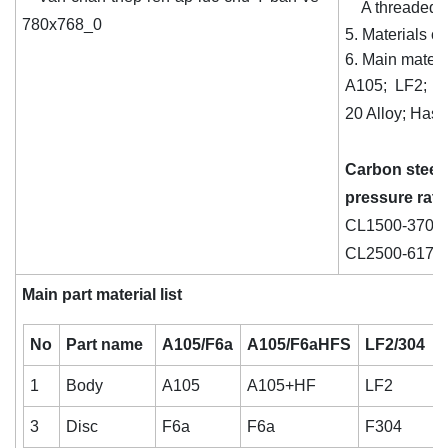
A threaded an
Materials c
Main materi
A105; LF2; F5
20 Alloy; Haste
Carbon steel
pressure rate
CL1500-3705 
CL2500-6170 
Main part material list
No
Part name
A105/F6a
A105/F6aHFS
LF2/304
1
Body
A105
A105+HF
LF2
3
Disc
F6a
F6a
F304