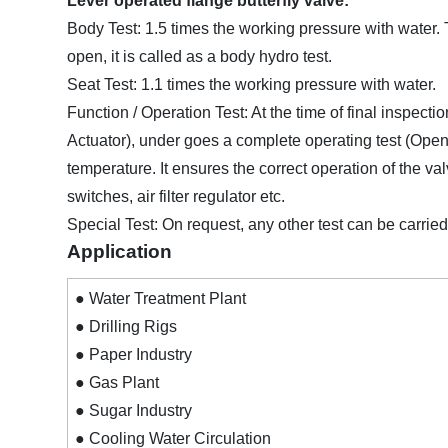
Lever operated flange butterfly valve:
Body Test: 1.5 times the working pressure with water. T
open, it is called as a body hydro test.
Seat Test: 1.1 times the working pressure with water.
Function / Operation Test: At the time of final inspect
Actuator), under goes a complete operating test (Open/
temperature. It ensures the correct operation of the va
switches, air filter regulator etc.
Special Test: On request, any other test can be carried 
Application
● Water Treatment Plant
● Drilling Rigs
● Paper Industry
● Gas Plant
● Sugar Industry
● Cooling Water Circulation