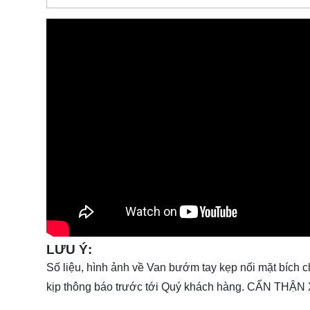
LƯU Ý:
Số liệu, hình ảnh về Van bướm tay kẹp nối mặt bích c
kịp thông báo trước tới Quý khách hàng. CẨN TH