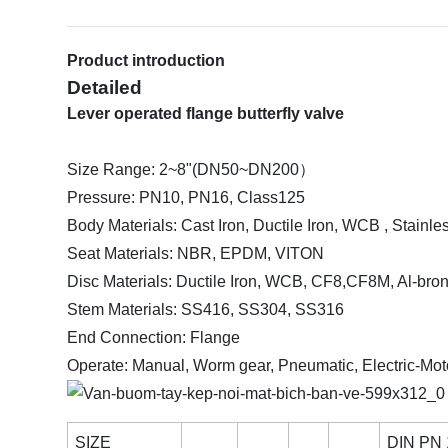
Product introduction
Detailed
Lever operated flange butterfly valve
Size Range: 2~8"(DN50~DN200）
Pressure: PN10, PN16, Class125
Body Materials: Cast Iron, Ductile Iron, WCB , Stainle
Seat Materials: NBR, EPDM, VITON
Disc Materials: Ductile Iron, WCB, CF8,CF8M, Al-br
Stem Materials: SS416, SS304, SS316
End Connection: Flange
Operate: Manual, Worm gear, Pneumatic, Electric-Mot
SIZE
DIN PN 