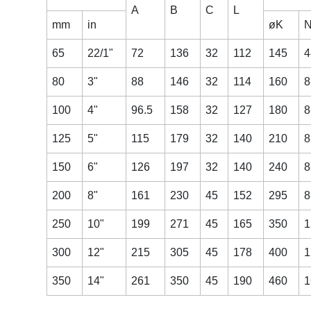
A
B
C
L
mm
in
øK
N
65
22/1"
72
136
32
112
145
4
80
3"
88
146
32
114
160
8
100
4"
96.5
158
32
127
180
8
125
5"
115
179
32
140
210
8
150
6"
126
197
32
140
240
8
200
8"
161
230
45
152
295
8
250
10"
199
271
45
165
350
1
300
12"
215
305
45
178
400
1
350
14"
261
350
45
190
460
1