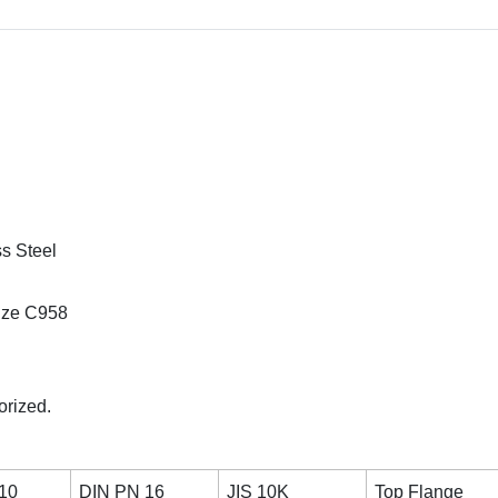
ss Steel
onze C958
orized.
10
DIN PN 16
JIS 10K
Top Flange