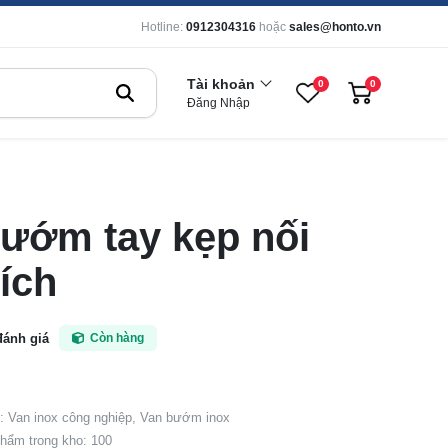
Hotline:
0912304316
hoặc
sales@honto.vn
Tài khoản
0
0
Đăng Nhập
ướm tay kẹp nối
ích
đánh giá
Còn hàng
 Van inox công nghiệp, Van bướm inox
hẩm trong kho: 100