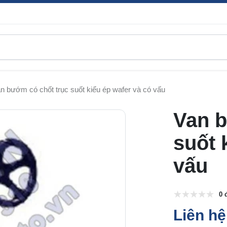
n bướm có chốt trục suốt kiểu ép wafer và có vấu
Van b
suốt 
vấu
0 
Liên hệ