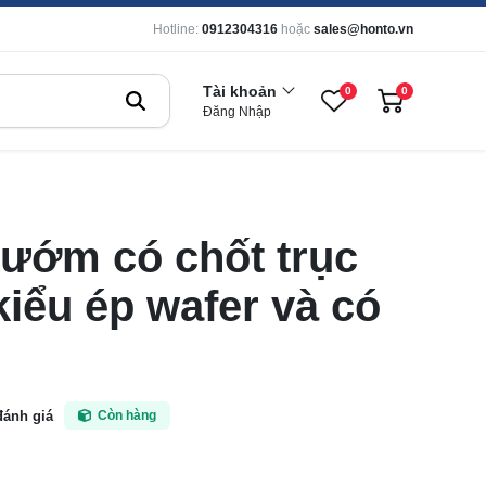
Hotline:
0912304316
hoặc
sales@honto.vn
Tài khoản
0
0
Đăng Nhập
ướm có chốt trục
kiểu ép wafer và có
đánh giá
Còn hàng