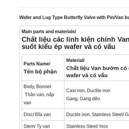
Wafer and Lug Type Butterfly Valve with Pin/Van b
Main parts and materials/
Chất liệu các linh kiện chính V
suốt kiểu ép wafer và có vấu
Material/
Parts Name/
Chất liệu Van bướm có c
Tên bộ phận
wafer và có vấu
Body, Bonnet
Cast iron, Ductile iron
Thân van, nắp
Gang, Gang dẻo
van
Disc/ Đĩa van
Ductile iron, Stainless Steel/ 
Stem/ Ty van
Stainless Steel/ Inox