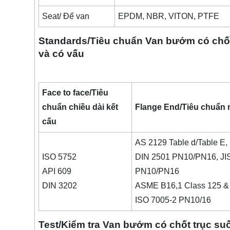
Seat/ Đế van
EPDM, NBR, VITON, PTFE
Standards/Tiêu chuẩn Van bướm có chốt 
và có vấu
Face to face/Tiêu
chuẩn chiều dài kết
Flange End/Tiêu chuẩn 
cấu
AS 2129 Table d/Table E,
ISO 5752
DIN 2501 PN10/PN16, JIS
API 609
PN10/PN16
DIN 3202
ASME B16,1 Class 125 &
ISO 7005-2 PN10/16
Test/Kiểm tra Van bướm có chốt trục suố