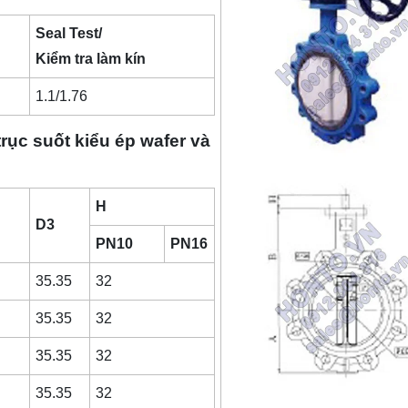
Seal Test/
Kiểm tra làm kín
1.1/1.76
ục suốt kiểu ép wafer và
H
D3
PN10
PN16
35.35
32
35.35
32
35.35
32
35.35
32