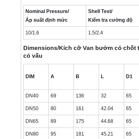
Nominal Pressure/
Shell Test/
Áp suất định mức
Kiểm tra cường độ
10/1.6
1.5/2.4
Dimensions/Kích cỡ Van bướm có chốt tr
có vấu
DIM
A
B
L
D1
DN40
69
136
32
65
DN50
80
161
42.04
65
DN65
89
175
44.68
65
DN80
95
181
45.21
65