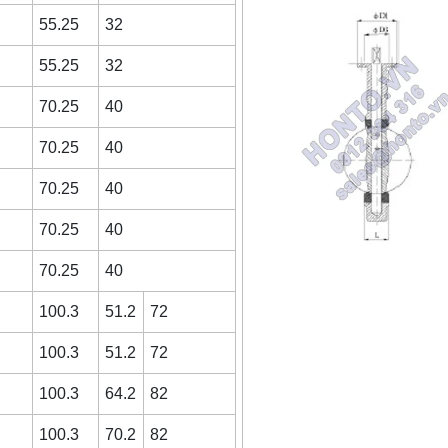
55.25
32
55.25
32
70.25
40
70.25
40
70.25
40
70.25
40
70.25
40
100.3
51.2
72
100.3
51.2
72
100.3
64.2
82
100.3
70.2
82