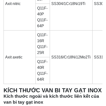
Axit nitric
SS304/1Cr18Ni19Ti
SS304
Q11F-
40P
Q11F-
64P
Q11F-
16R
Q11F-
25R
Axit axetic
SS316/Cr18Ni12Mo2Ti
SS316
Q11F-
40R
Q11F-
64R
KÍCH THƯỚC VAN BI TAY GẠT INOX
Kích thước ngoài và kích thước liên kết của
van bi tay gạt inox