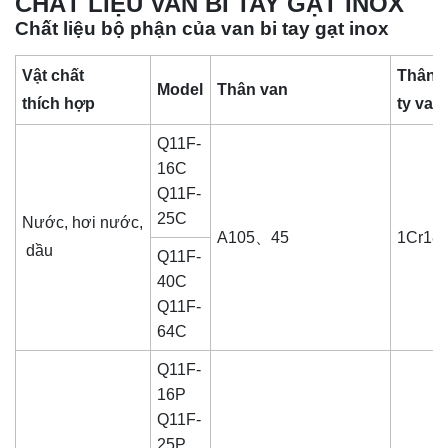
CHẤT LIỆU VAN BI TAY GẠT INOX
Chất liệu bộ phận của van bi tay gạt inox
Vật chất
Thân b
Model
Thân van
thích hợp
ty van
Q11F-
16C
Q11F-
25C
Nước, hơi nước,
A105、45
1Cr18/
dầu
Q11F-
40C
Q11F-
64C
Q11F-
16P
Q11F-
25P