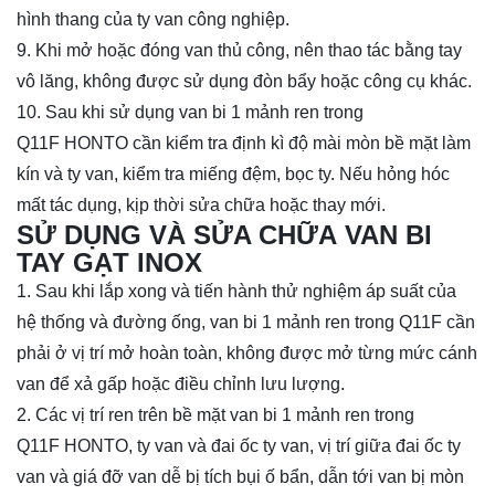
hình thang của ty van công nghiệp.
9. Khi mở hoặc đóng van thủ công, nên thao tác bằng tay
vô lăng, không được sử dụng đòn bẩy hoặc công cụ khác.
10. Sau khi sử dụng van
bi 1 mảnh ren trong
Q11F
HONTO cần kiểm tra định kì độ mài mòn bề mặt làm
kín và ty van, kiểm tra miếng đệm, bọc ty. Nếu hỏng hóc
mất tác dụng, kịp thời sửa chữa hoặc thay mới.
SỬ DỤNG VÀ SỬA CHỮA VAN BI
TAY GẠT INOX
1. Sau khi lắp xong và tiến hành thử nghiệm áp suất của
hệ thống và đường ống, van
bi 1 mảnh ren trong Q11F
cần
phải ở vị trí mở hoàn toàn, không được mở từng mức cánh
van để xả gấp hoặc điều chỉnh lưu lượng.
2. Các vị trí ren trên bề mặt van
bi 1 mảnh ren trong
Q11F
HONTO, ty van và đai ốc ty van, vị trí giữa đai ốc ty
van và giá đỡ van dễ bị tích bụi ố bẩn, dẫn tới van bị mòn