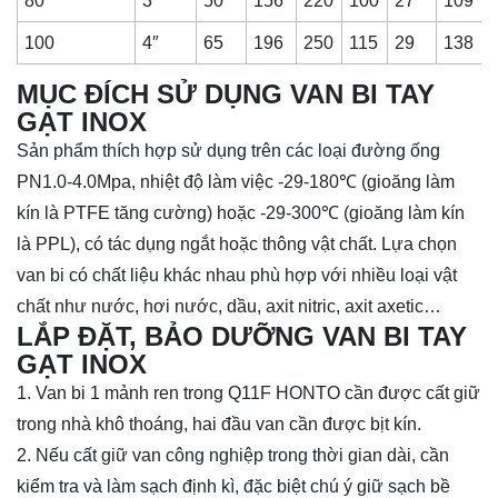
80
3″
50
156
220
100
27
109
100
4″
65
196
250
115
29
138
MỤC ĐÍCH SỬ DỤNG VAN BI TAY
GẠT INOX
Sản phẩm thích hợp sử dụng trên các loại đường ống
PN1.0-4.0Mpa, nhiệt độ làm việc -29-180℃ (gioăng làm
kín là PTFE tăng cường) hoặc -29-300℃ (gioăng làm kín
là PPL), có tác dụng ngắt hoặc thông vật chất. Lựa chọn
van bi có chất liệu khác nhau phù hợp với nhiều loại vật
chất như nước, hơi nước, dầu, axit nitric, axit axetic…
LẮP ĐẶT, BẢO DƯỠNG VAN BI TAY
GẠT INOX
1. Van bi 1 mảnh ren trong Q11F HONTO cần được cất giữ
trong nhà khô thoáng, hai đầu van cần được bịt kín.
2. Nếu cất giữ van công nghiệp trong thời gian dài, cần
kiểm tra và làm sạch định kì, đặc biệt chú ý giữ sạch bề