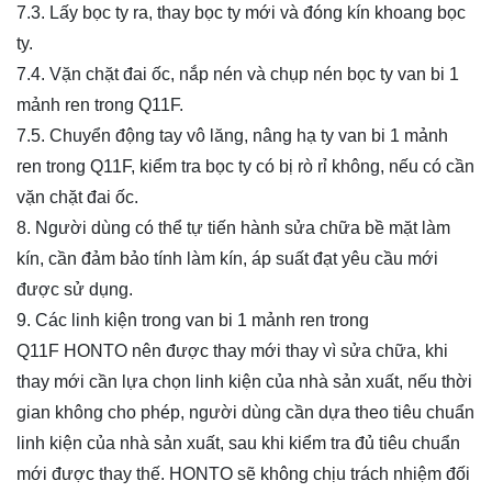
7.3. Lấy bọc ty ra, thay bọc ty mới và đóng kín khoang bọc
ty.
7.4. Vặn chặt đai ốc, nắp nén và chụp nén bọc ty van
bi 1
mảnh ren trong Q11F
.
7.5. Chuyển động tay vô lăng, nâng hạ ty van
bi 1 mảnh
ren trong Q11F
, kiểm tra bọc ty có bị rò rỉ không, nếu có cần
vặn chặt đai ốc.
8. Người dùng có thể tự tiến hành sửa chữa bề mặt làm
kín, cần đảm bảo tính làm kín, áp suất đạt yêu cầu mới
được sử dụng.
9. Các linh kiện trong van
bi 1 mảnh ren trong
Q11F
HONTO nên được thay mới thay vì sửa chữa, khi
thay mới cần lựa chọn linh kiện của nhà sản xuất, nếu thời
gian không cho phép, người dùng cần dựa theo tiêu chuẩn
linh kiện của nhà sản xuất, sau khi kiểm tra đủ tiêu chuẩn
mới được thay thế. HONTO sẽ không chịu trách nhiệm đối