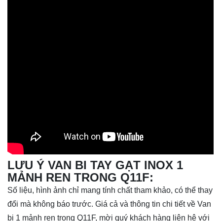
LƯU Ý VAN BI TAY GẠT INOX 1
MẢNH REN TRONG Q11F:
Số liệu, hình ảnh chỉ mang tính chất tham khảo, có thể thay
đổi mà không báo trước. Giá cả và thông tin chi tiết về Van
bi 1 mảnh ren trong Q11F, mời quý khách hàng liên hệ với