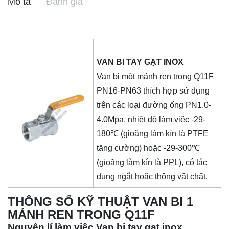
Mô tả
Đánh giá
VAN BI TAY GẠT INOX
Van bi một mảnh ren trong Q11F
PN16-PN63 thích hợp sử dụng
trên các loại đường ống PN1.0-
4.0Mpa, nhiệt độ làm việc -29-
180℃ (gioăng làm kín là PTFE
tăng cường) hoặc -29-300℃
(gioăng làm kín là PPL), có tác
dụng ngắt hoặc thông vật chất.
THÔNG SỐ KỸ THUẬT VAN BI 1
MẢNH REN TRONG Q11F
Nguyên lí làm việc Van bi tay gạt inox