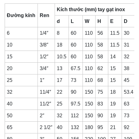
Kích thước (mm) tay gạt inox
Đường kính
Ren
d
L
W
H
E
D
6
1/4″
8
60
110
56
11.5
30
10
3/8″
18
60
110
58
11.5
31
15
1/2″
10.5
60
110
58
14
32
20
3/4″
13
67.5
110
62
15
38
25
1″
17
73
110
68
15
45
32
11/4″
22
90
150
75
18
53.4
40
11/2″
25
97.5
150
83
19
63
50
2″
32
112
150
90
19
73
65
2 1/2″
40
132
180
95
21
92