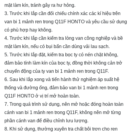
mặt làm kín, tránh gây ra hư hỏng.
3. Trước khi lắp cần đối chiếu chính xác các kí hiệu trên
van
bi 1 mảnh ren trong Q11F
HONTO và yêu cầu sử dụng
có phù hợp hay không.
4. Trước khi lắp cần kiểm tra lòng van công nghiệp và bề
mặt làm kín, nếu có bụi bẩn cần dùng vải lau sạch.
5. Trước khi lắp đặt, kiểm tra bọc ty có nén chặt không,
đảm bảo tính làm kín của bọc ty, đồng thời không cản trở
chuyển động của ty van
bi 1 mảnh ren trong Q11F
.
6. Sau khi lắp xong và tiến hành thử nghiệm áp suất hệ
thống và đường ống, đảm bảo van
bi 1 mảnh ren trong
Q11F
HONTO ở vị trí mở hoàn toàn.
7. Trong quá trình sử dụng, nên mở hoặc đóng hoàn toàn
cánh van
bi 1 mảnh ren trong Q11F
, không nên mở từng
phần cánh van để điều chỉnh lưu lượng.
8. Khi sử dụng, thường xuyên tra chất bôi trơn cho ren