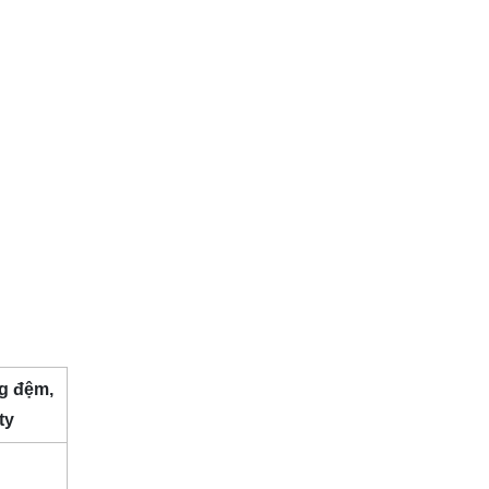
g đệm,
ty