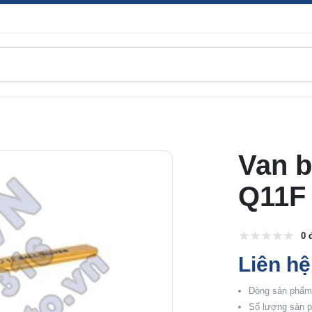
Van b
Q11F
0 
Liên hệ
Dòng sản phẩm:
Số lượng sản p