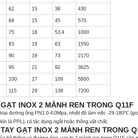
62
15
38
430
68
15
45
570
75
18
53.4
1000
83
19
63
1550
90
19
73
2170
95
21
92
3625
100
27
109
5800
115
29
138
7200
 GẠT INOX 2 MẢNH REN TRONG Q11F
c loại đường ống PN1.0-4.0Mpa, nhiệt độ làm việc -29-180℃ (gi
n là PPL), có tác dụng ngắt hoặc thông vật chất.
 TAY GẠT INOX 2 MẢNH REN TRONG Q
của hệ thống và đường ống, van bi 2 mảnh ren trong Q11F cần p