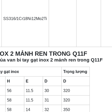
SS316/1Cr18Ni12Mo2Ti
NOX 2 MẢNH REN TRONG Q11F
của van bi tay gạt inox 2 mảnh ren trong Q11F
y gạt inox
Trọng lượng
H
E
D
D
56
11.5
30
320
58
11.5
31
320
58
14
32
350