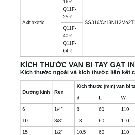
16R
Q11F-
25R
Axit axetic
SS316/Cr18Ni12Mo2Ti
Q11F-
40R
Q11F-
64R
KÍCH THƯỚC VAN BI TAY GẠT I
Kích thước ngoài và kích thước liên kết 
Kích thước (mm) van bi ta
Đường kính
Ren
d
L
W
6
1/4″
8
60
110
10
3/8″
18
60
110
15
1/2″
10.5
60
110