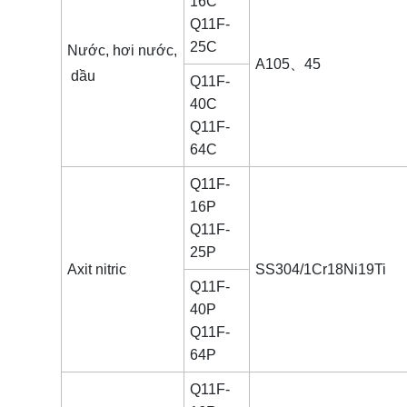
16C
Q11F-
25C
Nước, hơi nước,
A105、45
dầu
Q11F-
40C
Q11F-
64C
Q11F-
16P
Q11F-
25P
Axit nitric
SS304/1Cr18Ni19Ti
Q11F-
40P
Q11F-
64P
Q11F-