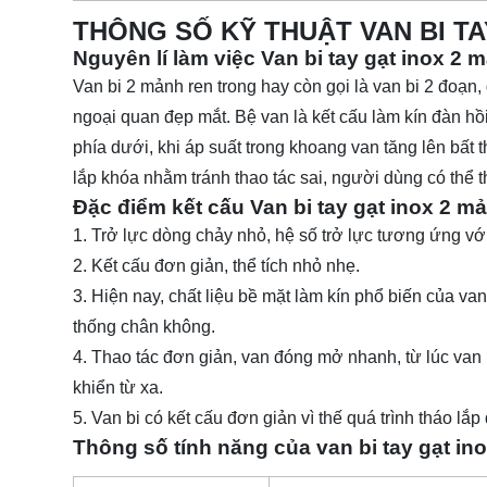
THÔNG SỐ KỸ THUẬT VAN BI T
Nguyên lí làm việc Van bi tay gạt inox 2 
Van bi 2 mảnh ren trong hay còn gọi là van bi 2 đoạn
ngoại quan đẹp mắt. Bệ van là kết cấu làm kín đàn hồ
phía dưới, khi áp suất trong khoang van tăng lên bất
lắp khóa nhằm tránh thao tác sai, người dùng có thể th
Đặc điểm kết cấu Van bi tay gạt inox 2 m
1. Trở lực dòng chảy nhỏ, hệ số trở lực tương ứng vớ
2. Kết cấu đơn giản, thể tích nhỏ nhẹ.
3. Hiện nay, chất liệu bề mặt làm kín phổ biến của van
thống chân không.
4. Thao tác đơn giản, van đóng mở nhanh, từ lúc van
khiển từ xa.
5. Van bi có kết cấu đơn giản vì thế quá trình tháo lắp
Thông số tính năng của van bi tay gạt in