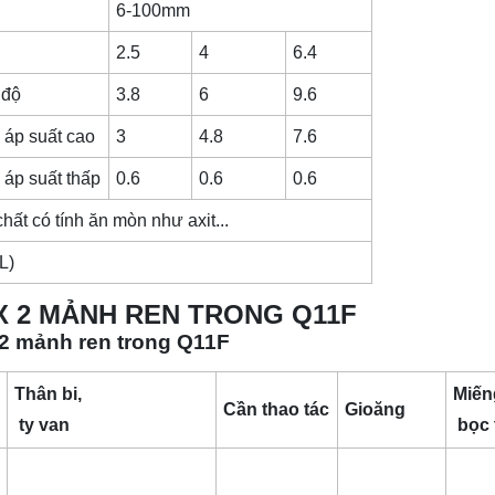
6-100mm
2.5
4
6.4
 độ
3.8
6
9.6
 áp suất cao
3
4.8
7.6
 áp suất thấp
0.6
0.6
0.6
ất có tính ăn mòn như axit...
L)
OX 2 MẢNH REN TRONG Q11F
x 2 mảnh ren trong Q11F
Thân bi,
Miến
Cần thao tác
Gioăng
ty van
bọc 