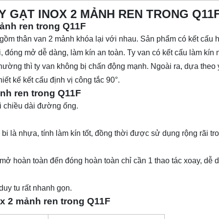
AY GẠT INOX 2 MẢNH REN TRONG Q11
mảnh ren trong Q11F
, gồm thân van 2 mảnh khóa lại với nhau. Sản phẩm có kết cấu h
i, đóng mở dễ dàng, làm kín an toàn. Ty van có kết cấu làm kín
 thường thì ty van không bị chấn động mạnh. Ngoài ra, dựa theo
iết kế kết cấu định vị công tắc 90°.
ảnh ren trong Q11F
i chiều dài đường ống.
 bi là nhựa, tính làm kín tốt, đồng thời được sử dụng rộng rãi tr
 mở hoàn toàn đến đóng hoàn toàn chỉ cần 1 thao tác xoay, dễ 
 duy tu rất nhanh gọn.
ox 2 mảnh ren trong Q11F