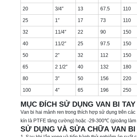
20
3/4″
13
67.5
110
25
1″
17
73
110
32
11/4″
22
90
150
40
11/2″
25
97.5
150
50
2″
32
112
150
65
2 1/2″
40
132
180
80
3″
50
156
220
100
4″
65
196
250
MỤC ĐÍCH SỬ DỤNG VAN BI TAY
Van bi hai mảnh ren trong thích hợp sử dụng trên cá
kín là PTFE tăng cường) hoặc -29-300℃ (gioăng làm kí
SỬ DỤNG VÀ SỬA CHỮA VAN BI
1. Sau khi lắp xong và tiến hành thử nghiệm áp suất 