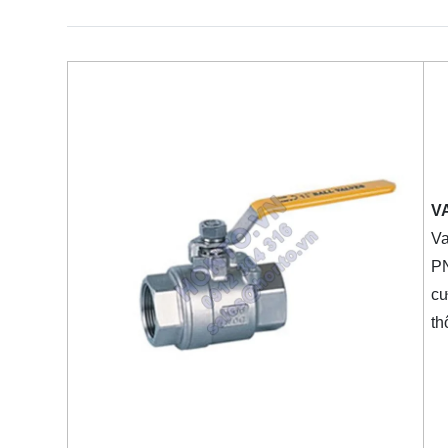
V
Va
PN
cư
th