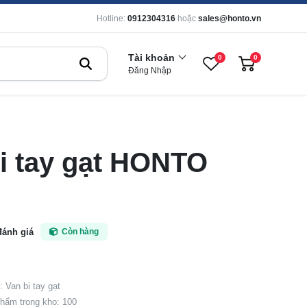
Hotline:
0912304316
hoặc
sales@honto.vn
Tài khoản
0
0
Đăng Nhập
i tay gạt HONTO
đánh giá
Còn hàng
 Van bi tay gạt
hẩm trong kho: 100