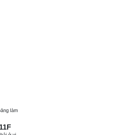
oăng làm
11F
hải ở vị