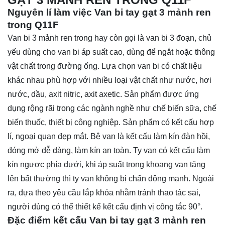
Nguyên lí làm việc Van bi tay gạt 3 mảnh ren
trong Q11F
Van bi 3 mảnh ren trong hay còn gọi là van bi 3 đoạn, chủ
yếu dùng cho van bi áp suất cao, dùng để ngắt hoặc thông
vật chất trong đường ống. Lựa chọn van bi có chất liệu
khác nhau phù hợp với nhiều loại vật chất như nước, hơi
nước, dầu, axit nitric, axit axetic. Sản phẩm được ứng
dụng rộng rãi trong các ngành nghề như chế biến sữa, chế
biến thuốc, thiết bị công nghiệp. Sản phẩm có kết cấu hợp
lí, ngoại quan đẹp mắt. Bệ van là kết cấu làm kín đàn hồi,
đóng mở dễ dàng, làm kín an toàn. Ty van có kết cấu làm
kín ngược phía dưới, khi áp suất trong khoang van tăng
lên bất thường thì ty van không bị chấn động mạnh. Ngoài
ra, dựa theo yêu cầu lắp khóa nhằm tránh thao tác sai,
người dùng có thể thiết kế kết cấu định vị công tắc 90°.
Đặc điểm kết cấu Van bi tay gạt 3 mảnh ren