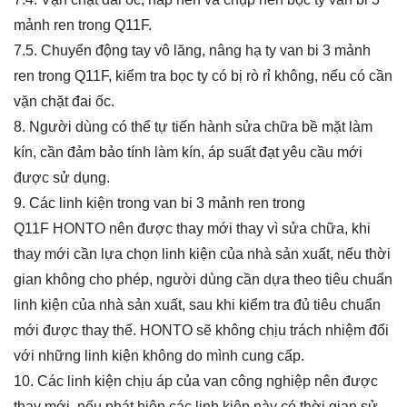
mảnh ren trong Q11F
.
7.5. Chuyển động tay vô lăng, nâng hạ ty van
bi 3 mảnh
ren trong Q11F
, kiểm tra bọc ty có bị rò rỉ không, nếu có cần
vặn chặt đai ốc.
8. Người dùng có thể tự tiến hành sửa chữa bề mặt làm
kín, cần đảm bảo tính làm kín, áp suất đạt yêu cầu mới
được sử dụng.
9. Các linh kiện trong van
bi 3 mảnh ren trong
Q11F
HONTO nên được thay mới thay vì sửa chữa, khi
thay mới cần lựa chọn linh kiện của nhà sản xuất, nếu thời
gian không cho phép, người dùng cần dựa theo tiêu chuẩn
linh kiện của nhà sản xuất, sau khi kiểm tra đủ tiêu chuẩn
mới được thay thế. HONTO sẽ không chịu trách nhiệm đối
với những linh kiện không do mình cung cấp.
10. Các linh kiện chịu áp của van công nghiệp nên được
thay mới, nếu phát hiện các linh kiện này có thời gian sử