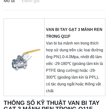
Mô tả
Đánh giá
VAN BI TAY GẠT 3 MẢNH REN
TRONG Q11F
Van bi ba mảnh ren trong thích
hợp sử dụng trên các loại đường
ống PN1.0-4.0Mpa, nhiệt độ làm
việc -29-180℃ (gioăng làm kín là
PTFE tăng cường) hoặc -29-
300℃ (gioăng làm kín là PPL),
có tác dụng ngắt hoặc thông vật
chất.
THÔNG SỐ KỸ THUẬT VAN BI TAY
GẠT 3 MẢNH REN TRONG Q11F