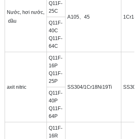
Q11F-
25C
Nước, hơi nước,
A105、45
1Cr18/
dầu
Q11F-
40C
Q11F-
64C
Q11F-
16P
Q11F-
25P
axit nitric
SS304/1Cr18Ni19Ti
SS304
Q11F-
40P
Q11F-
64P
Q11F-
16R