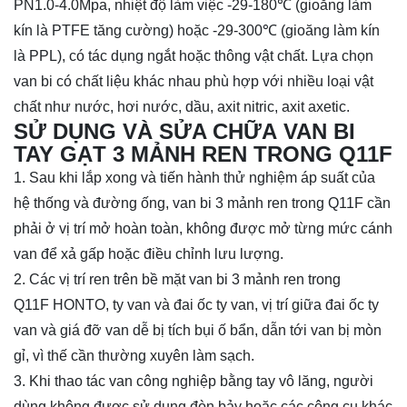
PN1.0-4.0Mpa, nhiệt độ làm việc -29-180℃ (gioăng làm
kín là PTFE tăng cường) hoặc -29-300℃ (gioăng làm kín
là PPL), có tác dụng ngắt hoặc thông vật chất. Lựa chọn
van bi có chất liệu khác nhau phù hợp với nhiều loại vật
chất như nước, hơi nước, dầu, axit nitric, axit axetic.
SỬ DỤNG VÀ SỬA CHỮA VAN BI
TAY GẠT 3 MẢNH REN TRONG Q11F
1. Sau khi lắp xong và tiến hành thử nghiệm áp suất của
hệ thống và đường ống, van bi 3 mảnh ren trong Q11F cần
phải ở vị trí mở hoàn toàn, không được mở từng mức cánh
van để xả gấp hoặc điều chỉnh lưu lượng.
2. Các vị trí ren trên bề mặt van
bi 3 mảnh ren trong
Q11F
HONTO, ty van và đai ốc ty van, vị trí giữa đai ốc ty
van và giá đỡ van dễ bị tích bụi ố bẩn, dẫn tới van bị mòn
gỉ, vì thế cần thường xuyên làm sạch.
3. Khi thao tác van công nghiệp bằng tay vô lăng, người
dùng không được sử dụng đòn bảy hoặc các công cụ khác