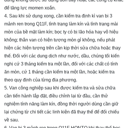
để tăng lực momen xoắn.
4. Sau khi sử dụng xong, cần kiểm tra định kì van
bi 3
mảnh ren trong Q11F
, tình trạng làm kín và tình trạng mài
mòn của bề mặt làm kín; bọc ty có bị lão hóa hay vô hiệu
không; thân van có hiện tượng mòn gỉ không, nếu phát
hiện các hiện tượng trên cần kịp thời sửa chữa hoặc thay
thế. Đối với các dung dịch như nước, dầu, chúng tối kiến
nghị cứ 3 tháng kiểm tra một lần, đối với các chất có tính
ăn mòn, cứ 1 tháng cần kiểm tra một lần, hoặc kiểm tra
theo quy định của từng địa phương.
5. Van công nghiệp sau khi được kiểm tra và sửa chữa
cần tiến hành lắp đặt, điều chỉnh lại từ đầu, cần thử
nghiệm tính năng làm kín, đồng thời người dùng cần giữ
lại chứng từ chi tiết các linh kiện đã thay thế để đối chiếu
về sau.
6. Van
bi 3 mảnh ren trong Q11F
HONTO khi thay thế bọc