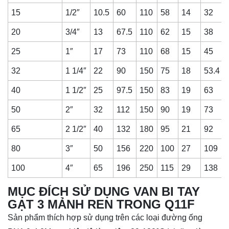
15
1/2″
10.5
60
110
58
14
32
20
3/4″
13
67.5
110
62
15
38
25
1″
17
73
110
68
15
45
32
1 1/4″
22
90
150
75
18
53.4
40
1 1/2″
25
97.5
150
83
19
63
50
2″
32
112
150
90
19
73
65
2 1/2″
40
132
180
95
21
92
80
3″
50
156
220
100
27
109
100
4″
65
196
250
115
29
138
MỤC ĐÍCH SỬ DỤNG VAN BI TAY
GẠT 3 MẢNH REN TRONG Q11F
Sản phẩm thích hợp sử dụng trên các loại đường ống