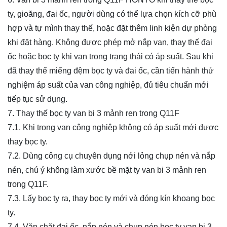
ty, gioăng, đai ốc, người dùng có thể lựa chọn kích cỡ phù
hợp và tự mình thay thế, hoặc đặt thêm linh kiện dự phòng
khi đặt hàng. Không được phép mở nắp van, thay thế đai
ốc hoặc bọc ty khi van trong trạng thái có áp suất. Sau khi
đã thay thế miếng đệm bọc ty và đai ốc, cần tiến hành thử
nghiệm áp suất của van công nghiệp, đủ tiêu chuẩn mới
tiếp tục sử dụng.
7. Thay thế bọc ty van
bi 3 mảnh ren trong Q11F
7.1. Khi trong van công nghiệp không có áp suất mới được
thay bọc ty.
7.2. Dùng công cụ chuyên dụng nới lỏng chụp nén và nắp
nén, chú ý không làm xước bề mặt ty van
bi 3 mảnh ren
trong Q11F
.
7.3. Lấy bọc ty ra, thay bọc ty mới và đóng kín khoang bọc
ty.
7.4. Vặn chặt đai ốc, nắp nén và chụp nén bọc ty van
bi 3