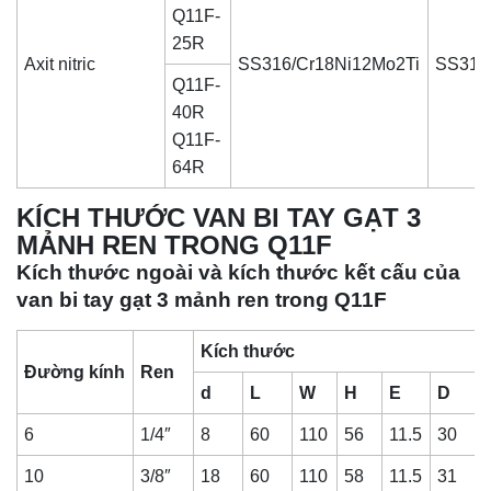
Q11F-
25R
Axit nitric
SS316/Cr18Ni12Mo2Ti
SS316
Q11F-
40R
Q11F-
64R
KÍCH THƯỚC VAN BI TAY GẠT 3
MẢNH REN TRONG Q11F
Kích thước ngoài và kích thước kết cấu của
van bi tay gạt 3 mảnh ren trong Q11F
Kích thước
Đường kính
Ren
d
L
W
H
E
D
6
1/4″
8
60
110
56
11.5
30
10
3/8″
18
60
110
58
11.5
31