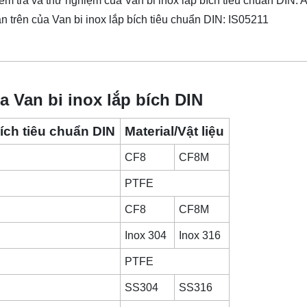
ểm tra và thử nghiệm của
Van bi inox lắp bích tiêu chuẩn DIN
: 
n trên của
Van bi inox lắp bích tiêu chuẩn DIN
: IS05211
ủa Van bi inox lắp bích DIN
ích tiêu chuẩn DIN
Material/Vật liệu
CF8
CF8M
PTFE
CF8
CF8M
Inox 304
Inox 316
PTFE
SS304
SS316