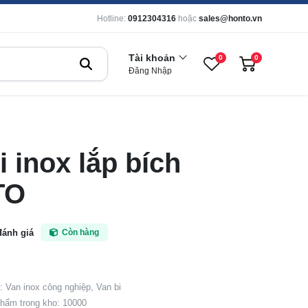
Hotline:
0912304316
hoặc
sales@honto.vn
Tài khoản
0
0
Đăng Nhập
i inox lắp bích
TO
đánh giá
Còn hàng
 Van inox công nghiệp, Van bi
hẩm trong kho: 10000