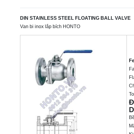
DIN STAINLESS STEEL FLOATING BALL VALVE
Van bi inox lắp bích HONTO
Fe
Fa
Fl
Ch
To
Đ
D
Bề
Mặ