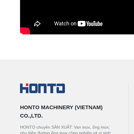
HONTO MACHINERY (VIETNAM)
CO.,LTD.
HONTO chuyên SẢN XUẤT: Van inox, ống inox;
phụ kiện đường ống inox công nghiệp và vi sinh;