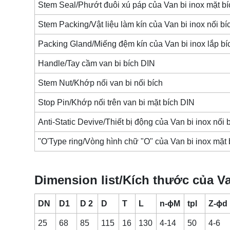
Stem Seal/Phướt đuôi xú páp của
Van bi inox mặt b
Stem Packing/Vật liệu làm kín của
Van bi inox nối b
Packing Gland/Miếng đệm kín của
Van bi inox lắp b
Handle/Tay cầm van bi bích DIN
Stem Nut/Khớp nối van bi nối bích
Stop Pin/Khớp nối trên van bi mặt bích DIN
Anti-Static Devive/Thiết bị động của
Van bi inox nối 
"O'Type ring/Vòng hình chữ "O" của
Van bi inox mặt
Dimension list/Kích thước của Va
DN
D1
D 2
D
T
L
n-ϕM
tpl
Z-ϕd
25
68
85
115
16
130
4-14
50
4-6