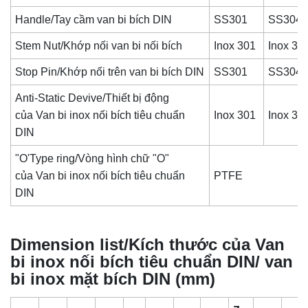
Handle/Tay cầm van bi bích DIN
SS301
SS304
Stem Nut/Khớp nối van bi nối bích
Inox 301
Inox 30
Stop Pin/Khớp nối trên van bi bích DIN
SS301
SS304
Anti-Static Devive/Thiết bị động
của
Van bi inox nối bích tiêu chuẩn
Inox 301
Inox 30
DIN
"O'Type ring/Vòng hình chữ "O"
của
Van bi inox nối bích tiêu chuẩn
PTFE
DIN
Dimension list/Kích thước của Van
bi inox nối bích tiêu chuẩn DIN/ van
bi inox mặt bích DIN (mm)