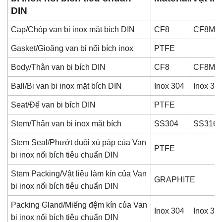
DIN
Cap/Chóp van bi inox mặt bích DIN
CF8
CF8M
Gasket/Gioăng van bi nối bích inox
PTFE
Body/Thân van bi bích DIN
CF8
CF8M
Ball/Bi van bi inox mặt bích DIN
Inox 304
Inox 31
Seat/Đế van bi bích DIN
PTFE
Stem/Thân van bi inox mặt bích
SS304
SS316
Stem Seal/Phướt đuôi xú páp của
Van
PTFE
bi inox nối bích tiêu chuẩn DIN
Stem Packing/Vật liệu làm kín của
Van
GRAPHITE
bi inox nối bích tiêu chuẩn DIN
Packing Gland/Miếng đệm kín của
Van
Inox 304
Inox 31
bi inox nối bích tiêu chuẩn DIN