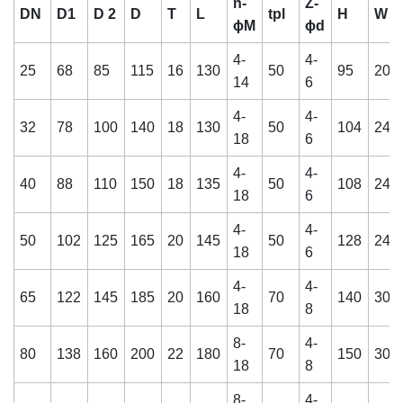
n-
Z-
DN
D1
D 2
D
T
L
tpl
H
W
ϕM
ϕd
4-
4-
25
68
85
115
16
130
50
95
200
14
6
4-
4-
32
78
100
140
18
130
50
104
240
18
6
4-
4-
40
88
110
150
18
135
50
108
240
18
6
4-
4-
50
102
125
165
20
145
50
128
240
18
6
4-
4-
65
122
145
185
20
160
70
140
300
18
8
8-
4-
80
138
160
200
22
180
70
150
300
18
8
8-
4-