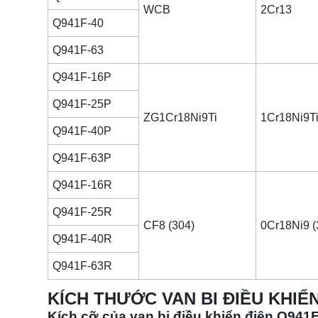
WCB
2Cr13
Q941F-40
Q941F-63
Q941F-16P
Q941F-25P
ZG1Cr18Ni9Ti
1Cr18Ni9T
Q941F-40P
Q941F-63P
Q941F-16R
Q941F-25R
CF8 (304)
0Cr18Ni9 (
Q941F-40R
Q941F-63R
KÍCH THƯỚC VAN BI ĐIỀU KHIỂN
Kích cỡ của van bi điều khiển điện Q941