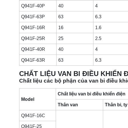
Q941F-40P
40
4
Q941F-63P
63
6.3
Q941F-16R
16
1.6
Q941F-25R
25
2.5
Q941F-40R
40
4
Q941F-63R
63
6.3
CHẤT LIỆU VAN BI ĐIỀU KHIỂN 
Chất liệu các bộ phận của van bi điều k
Chất liệu van bi điều khiển điện
Model
Thân van
Thân bi, t
Q941F-16C
Q941F-25