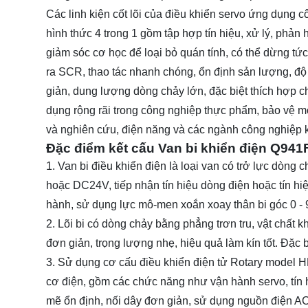
Các linh kiện cốt lõi của điều khiển servo ứng dụng c
hình thức 4 trong 1 gồm tập hợp tín hiệu, xử lý, phản
giảm sóc cơ học để loại bỏ quán tính, có thể dừng tức
ra SCR, thao tác nhanh chóng, ổn định sản lượng, độ t
giản, dung lượng dòng chảy lớn, đặc biệt thích hợp ch
dụng rộng rãi trong công nghiệp thực phẩm, bảo vệ môi
và nghiên cứu, điện năng và các ngành công nghiệp 
Đặc điểm kết cấu Van bi khiển điện Q941
1. Van bi điều khiển điện là loại van có trở lực dòn
hoặc DC24V, tiếp nhận tín hiệu dòng điện hoặc tín 
hành, sử dụng lực mô-men xoắn xoay thân bi góc 0 - 
2. Lõi bi có dòng chảy bằng phẳng trơn tru, vật chất 
đơn giản, trọng lượng nhẹ, hiệu quả làm kín tốt. Đặc 
3. Sử dụng cơ cấu điều khiển điện tử Rotary model HL,
cơ điện, gồm các chức năng như vận hành servo, tín hi
mẽ ổn định, nối dây đơn giản, sử dụng nguồn điện AC