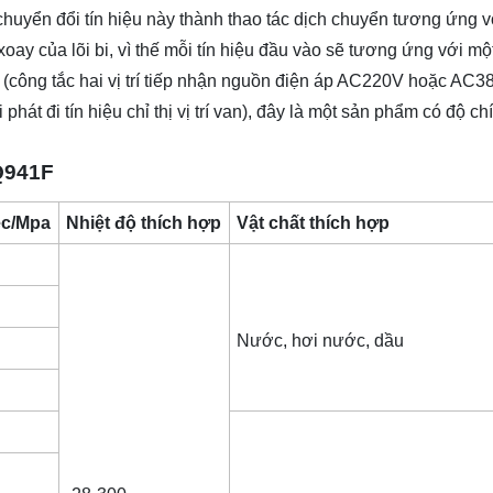
yển đổi tín hiệu này thành thao tác dịch chuyển tương ứng vớ
xoay của lõi bi, vì thế mỗi tín hiệu đầu vào sẽ tương ứng với một 
ận (công tắc hai vị trí tiếp nhận nguồn điện áp AC220V hoặc AC3
át đi tín hiệu chỉ thị vị trí van), đây là một sản phẩm có độ ch
 Q941F
ệc/Mpa
Nhiệt độ thích hợp
Vật chất thích hợp
Nước, hơi nước, dầu