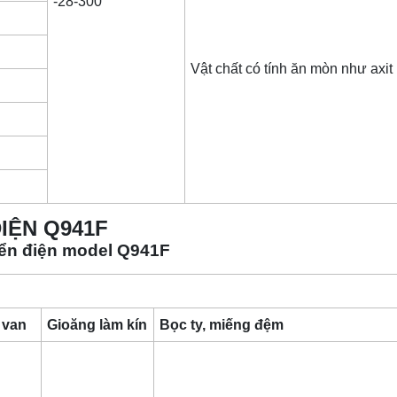
-28-300
Vật chất có tính ăn mòn như axit n
ĐIỆN Q941F
hiển điện model Q941F
y van
Gioăng làm kín
Bọc ty, miếng đệm