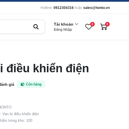
Hotline:
0912304316
hoặc
sales@honto.vn
Tài khoản
0
0
Đăng Nhập
i điều khiển điện
đánh giá
Còn hàng
 HONTO
 Van bi điều khiển điện
hẩm trong kho: 100