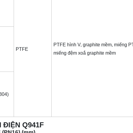
PTFE hình V, graphite mềm, miếng 
i
PTFE
miếng đệm xoắ graphite mềm
304)
 ĐIỆN Q941F
F (PN16) (mm)