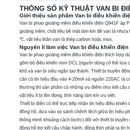
THÔNG SỐ KỸ THUẬT VAN BI ĐI
Giới thiệu sản phẩm Van bi điều khiển đ
Van bi phao gioăng mềm điều khiển điện Q941F áp PN16
gioăng mềm, chất liệu bề mặt làm kín đế van là nhựa 
℃, vật liệu thân van là thép carbon hoặc inox.
Nguyên lí làm việc Van bi điều khiển điệ
Van bi phao gioăng mềm điều khiển điện thích hợp dùng
gồm bộ điều khiển mini DCL (người dùng có thể lựa c
khí) và van bi siêu ngắn tạo thành. Thiết bị truyền độ
cần có tín hiệu đầu vào 4-20mA và nguồn 220AC là có 
thường thì sản phẩm có những ưu điểm như kết cấu ch
vật liệu ít bị tồn đọng, tính năng làm kín ưu việt.
Thiết bị điện có thể trực tiếp nhận tín hiệu điều k
đồng hồ, dựa vào so sánh chênh lệch giữa tín hiệu phả
thông minh khoảng cách bước) đối với thiết bị truyền 
động hỗ trợ kết cấu chấp hành, đồng thời phát ra tín 