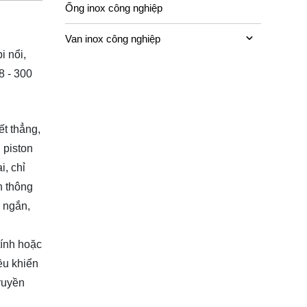
Ống inox công nghiệp
Van inox công nghiệp
i nổi,
8 - 300
ết thẳng,
 piston
i, chỉ
n thông
 ngắn,
tính hoặc
ều khiển
truyền