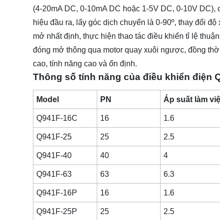
(4-20mA DC, 0-10mA DC hoặc 1-5V DC, 0-10V DC), chu
hiệu đầu ra, lấy góc dịch chuyển là 0-90º, thay đổi độ 
mở nhất định, thực hiện thao tác điều khiển tỉ lệ thu
đóng mở thông qua motor quay xuôi ngược, đồng thời ph
cao, tính năng cao và ổn định.
Thông số tính năng của điều khiển điện
Model
PN
Áp suất làm vi
Q941F-16C
16
1.6
Q941F-25
25
2.5
Q941F-40
40
4
Q941F-63
63
6.3
Q941F-16P
16
1.6
Q941F-25P
25
2.5