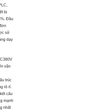
 PLC,
ết bị
,3%. Đầu
 đơn
ược sử
iảng dạy
 AC380V
ển vận
ấu trúc
 rò rỉ.
 kết cấu
ăng mạnh
g nhất