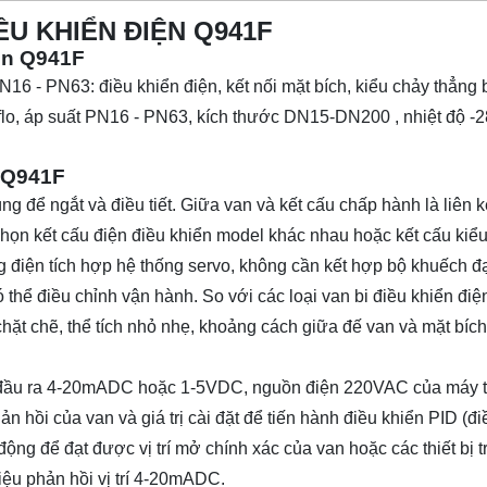
ỀU KHIỂN ĐIỆN Q941F
iện Q941F
 - PN63: điều khiển điện, kết nối mặt bích, kiểu chảy thẳng b
flo, áp suất PN16 - PN63, kích thước DN15-DN200 , nhiệt độ -2
n Q941F
 để ngắt và điều tiết. Giữa van và kết cấu chấp hành là liên k
họn kết cấu điện điều khiển model khác nhau hoặc kết cấu kiểu
ng điện tích hợp hệ thống servo, không cần kết hợp bộ khuếch đạ
thể điều chỉnh vận hành. So với các loại van bi điều khiển điệ
ặt chẽ, thể tích nhỏ nhẹ, khoảng cách giữa đế van và mặt bích
hiển đầu ra 4-20mADC hoặc 1-5VDC, nguồn điện 220VAC của máy 
n hồi của van và giá trị cài đặt để tiến hành điều khiển PID (đi
động để đạt được vị trí mở chính xác của van hoặc các thiết bị 
hiệu phản hồi vị trí 4-20mADC.