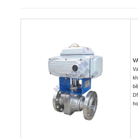
V
Va
kh
bề
DN
ho