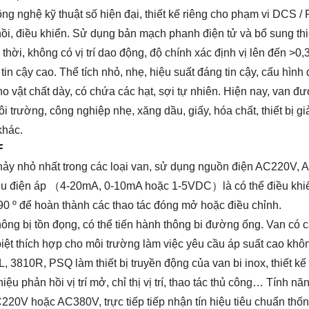
ông nghệ kỹ thuật số hiện đại, thiết kế riêng cho phạm vi DCS /
 hồi, điều khiển. Sử dụng bản mạch phanh điện tử và bổ sung thi
 thời, không có vị trí dao động, độ chính xác định vị lên đến >0
in cậy cao. Thể tích nhỏ, nhẹ, hiệu suất đáng tin cậy, cấu hình
o vật chất dày, có chứa các hạt, sợi tự nhiên. Hiện nay, van đ
 trường, công nghiệp nhẹ, xăng dầu, giấy, hóa chất, thiết bị g
khác.
F
g chảy nhỏ nhất trong các loại van, sử dụng nguồn điện AC220V,
hiệu điện áp （4-20mA, 0-10mA hoặc 1-5VDC）là có thể điều khi
90 º để hoàn thành các thao tác đóng mở hoặc điều chỉnh.
không bị tồn đọng, có thể tiến hành thông bi đường ống. Van có c
biệt thích hợp cho môi trường làm việc yêu cầu áp suất cao không
 3810R, PSQ làm thiết bị truyền động của van bi inox, thiết kế
ệu phản hồi vị trí mở, chỉ thị vị trí, thao tác thủ công… Tính n
220V hoặc AC380V, trực tiếp tiếp nhận tín hiệu tiêu chuẩn thốn