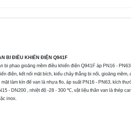
AN BI ĐIỀU KHIỂN ĐIỆN Q941F
n bi phao gioăng mềm điều khiển điện Q941F áp PN16 - PN63:
iển điện, kết nối mặt bích, kiểu chảy thẳng bi nổi, gioăng mềm, c
 mặt làm kín đế van là nhựa flo, áp suất PN16 - PN63, kích thư
15 - DN200 , nhiệt độ -28 - 300 ℃, vật liệu thân van là thép ca
ặc inox.