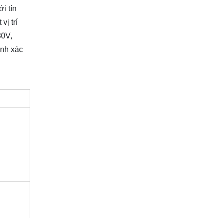
i tín
vị trí
80V,
ính xác