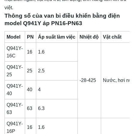
việt.
Thông số của van bi điều khiển bằng điện
model Q941Y áp PN16-PN63
Model
PN
Áp suất làm việc
Nhiệt độ
Vật chất
Q941Y-
16
1.6
16C
Q941Y-
25
2.5
25
-28-425
Nước, hơi nư
Q941Y-
40
4
40
Q941Y-
63
6.3
63
Q941Y-
16
1.6
16P