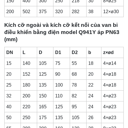
150
400
300
250
218
30
8×ø25
200
502
375
320
282
38
12×ø30
Kích cỡ ngoài và kích cỡ kết nối của van bi
điều khiển bằng điện model Q941Y áp PN63
(mm)
DN
L
D
D1
D2
b
z×ød
15
140
105
75
55
18
4×ø14
20
152
125
90
68
20
4×ø18
25
180
135
100
78
22
4×ø18
32
200
150
110
82
24
4×ø23
40
220
165
125
95
24
4×ø23
50
250
175
135
105
26
4×ø23