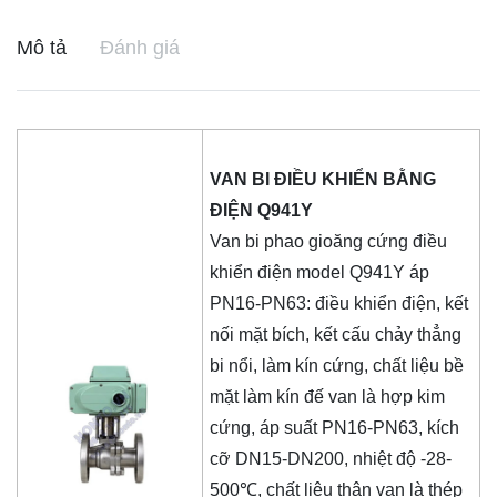
Mô tả
Đánh giá
VAN BI ĐIỀU KHIỂN BẰNG
ĐIỆN Q941Y
Van bi phao gioăng cứng điều
khiển điện model Q941Y áp
PN16-PN63: điều khiển điện, kết
nối mặt bích, kết cấu chảy thẳng
bi nổi, làm kín cứng, chất liệu bề
mặt làm kín đế van là hợp kim
cứng, áp suất PN16-PN63, kích
cỡ DN15-DN200, nhiệt độ -28-
500℃, chất liệu thân van là thép