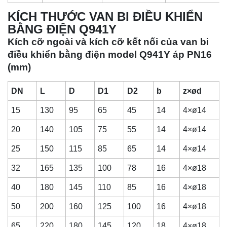
KÍCH THƯỚC VAN BI ĐIỀU KHIỂN
BẰNG ĐIỆN Q941Y
Kích cỡ ngoài và kích cỡ kết nối của van bi
điều khiển bằng điện model Q941Y áp PN16
(mm)
DN
L
D
D1
D2
b
z×ød
15
130
95
65
45
14
4×ø14
20
140
105
75
55
14
4×ø14
25
150
115
85
65
14
4×ø14
32
165
135
100
78
16
4×ø18
40
180
145
110
85
16
4×ø18
50
200
160
125
100
16
4×ø18
65
220
180
145
120
18
4×ø18