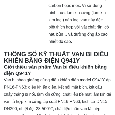
carbon hoặc inox. Vì sử dụng
hình thức làm kín cứng (làm kín
kim loại) nên loại van này đặc
biệt thích hợp với vật chất rắn, có
hạt, bùn… và đường ống áp cao
nhiệt độ cao.
THÔNG SỐ KỸ THUẬT VAN BI ĐIỀU
KHIỂN BẰNG ĐIỆN Q941Y
Giới thiệu sản phẩm Van bi điều khiển bằng
điện Q941Y
Van bi phao gioăng cứng điều khiển điện model Q941Y áp
PN16-PN63: điều khiển điện, kết nối mặt bích, kết cấu
chảy thẳng bi nổi, làm kín cứng, chất liệu bề mặt làm kín đế
van là hợp kim cứng, áp suất PN16-PN63, kích cỡ DN15-
DN200, nhiệt độ -28-500℃, chất liệu thân van là thép