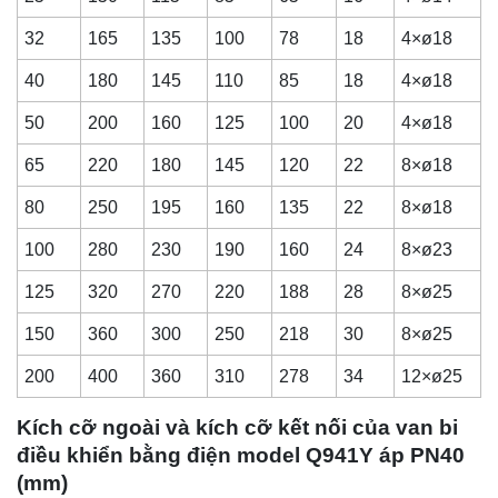
32
165
135
100
78
18
4×ø18
40
180
145
110
85
18
4×ø18
50
200
160
125
100
20
4×ø18
65
220
180
145
120
22
8×ø18
80
250
195
160
135
22
8×ø18
100
280
230
190
160
24
8×ø23
125
320
270
220
188
28
8×ø25
150
360
300
250
218
30
8×ø25
200
400
360
310
278
34
12×ø25
Kích cỡ ngoài và kích cỡ kết nối của van bi
điều khiển bằng điện model Q941Y áp PN40
(mm)