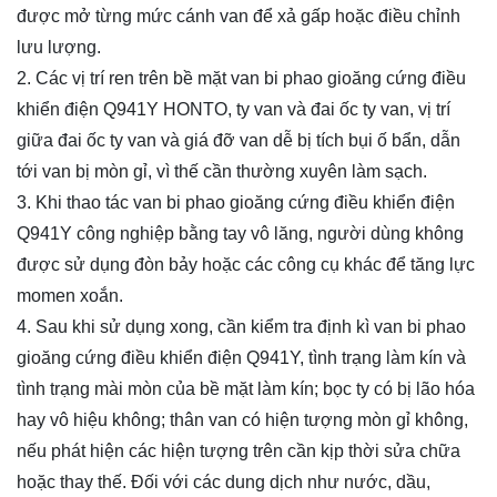
được mở từng mức cánh van để xả gấp hoặc điều chỉnh
lưu lượng.
2. Các vị trí ren trên bề mặt van bi phao gioăng cứng điều
khiển điện Q941Y HONTO, ty van và đai ốc ty van, vị trí
giữa đai ốc ty van và giá đỡ van dễ bị tích bụi ố bẩn, dẫn
tới van bị mòn gỉ, vì thế cần thường xuyên làm sạch.
3. Khi thao tác van bi phao gioăng cứng điều khiển điện
Q941Y công nghiệp bằng tay vô lăng, người dùng không
được sử dụng đòn bảy hoặc các công cụ khác để tăng lực
momen xoắn.
4. Sau khi sử dụng xong, cần kiểm tra định kì van bi phao
gioăng cứng điều khiển điện Q941Y, tình trạng làm kín và
tình trạng mài mòn của bề mặt làm kín; bọc ty có bị lão hóa
hay vô hiệu không; thân van có hiện tượng mòn gỉ không,
nếu phát hiện các hiện tượng trên cần kịp thời sửa chữa
hoặc thay thế. Đối với các dung dịch như nước, dầu,