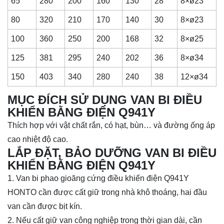
65
280
200
160
130
28
8×ø23
80
320
210
170
140
30
8×ø23
100
360
250
200
168
32
8×ø25
125
381
295
240
202
36
8×ø34
150
403
340
280
240
38
12×ø34
MỤC ĐÍCH SỬ DỤNG VAN BI ĐIỀU
KHIỂN BẰNG ĐIỆN Q941Y
Thích hợp với vật chất rắn, có hạt, bùn… và đường ống áp
cao nhiệt độ cao.
LẮP ĐẶT, BẢO DƯỠNG VAN BI ĐIỀU
KHIỂN BẰNG ĐIỆN Q941Y
1. Van bi phao gioăng cứng điều khiển điện Q941Y
HONTO cần được cất giữ trong nhà khô thoáng, hai đầu
van cần được bịt kín.
2. Nếu cất giữ van công nghiệp trong thời gian dài, cần