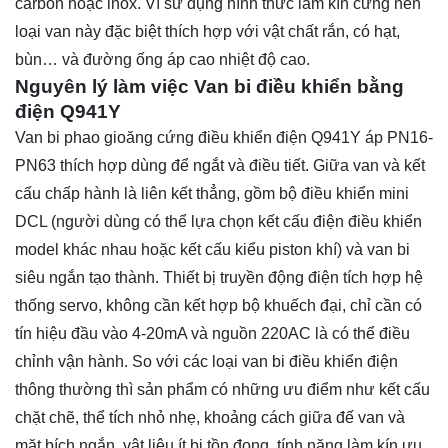
carbon hoặc inox. Vì sử dụng hình thức làm kín cứng nên
loại van này đặc biệt thích hợp với vật chất rắn, có hạt,
bùn… và đường ống áp cao nhiệt độ cao.
Nguyên lý làm việc Van bi điều khiển bằng
điện Q941Y
Van bi phao gioăng cứng điều khiển điện Q941Y áp PN16-
PN63 thích hợp dùng để ngắt và điều tiết. Giữa van và kết
cấu chấp hành là liên kết thẳng, gồm bộ điều khiển mini
DCL (người dùng có thể lựa chọn kết cấu điện điều khiển
model khác nhau hoặc kết cấu kiểu piston khí) và van bi
siêu ngắn tạo thành. Thiết bị truyền động điện tích hợp hệ
thống servo, không cần kết hợp bộ khuếch đại, chỉ cần có
tín hiệu đầu vào 4-20mA và nguồn 220AC là có thể điều
chỉnh vận hành. So với các loại van bi điều khiển điện
thông thường thì sản phẩm có những ưu điểm như kết cấu
chặt chẽ, thể tích nhỏ nhẹ, khoảng cách giữa đế van và
mặt bích ngắn, vật liệu ít bị tồn đọng, tính năng làm kín ưu