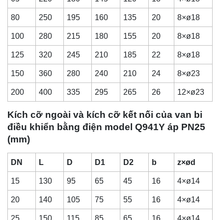
80
250
195
160
135
20
8×ø18
100
280
215
180
155
20
8×ø18
125
320
245
210
185
22
8×ø18
150
360
280
240
210
24
8×ø23
200
400
335
295
265
26
12×ø23
Kích cỡ ngoài và kích cỡ kết nối của van bi
điều khiển bằng điện model Q941Y áp PN25
(mm)
DN
L
D
D1
D2
b
z×ød
15
130
95
65
45
16
4×ø14
20
140
105
75
55
16
4×ø14
25
150
115
85
65
16
4×ø14