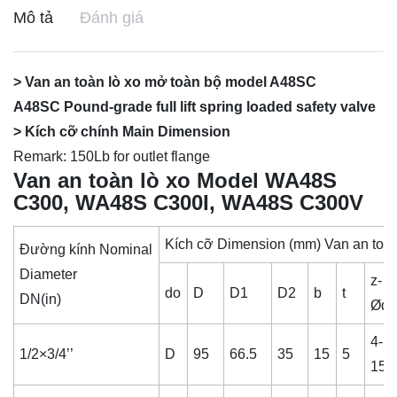
Mô tả
Đánh giá
> Van an toàn lò xo mở toàn bộ model A48SC
A48SC Pound-grade full lift spring loaded safety valve
> Kích cỡ chính Main Dimension
Remark: 150Lb for outlet flange
Van an toàn lò xo Model WA48S
C300, WA48S C300I, WA48S C300V
Kích cỡ Dimension (mm) Van an toàn
Đường kính Nominal
Diameter
z-
do
D
D1
D2
b
t
DN(in)
Ød
4-
1/2×3/4’’
D
95
66.5
35
15
5
15