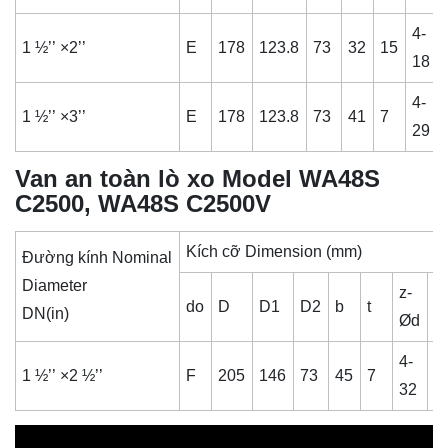
4-
1 ½’’ ×2’’
E
178
123.8
73
32
15
18
4-
1 ½’’ ×3’’
E
178
123.8
73
41
7
29
Van an toàn lò xo Model WA48S
C2500, WA48S C2500V
Kích cỡ Dimension (mm)
Đường kính Nominal
Diameter
z-
do
D
D1
D2
b
t
D
DN(in)
Ød
4-
1 ½’’ ×2 ½’’
F
205
146
73
45
7
6
32