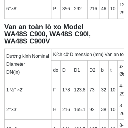
12-
6’’×8’’
P
356
292
216
46
10
29
Van an toàn lò xo Model
WA48S C900, WA48S C90I,
WA48S C900V
Kích cỡ Dimension (mm) Van an toàn
Đường kính Nominal
Diameter
z-
do
D
D1
D2
b
t
DN(in)
Ød
4-
1 ½’’ ×2’’
F
178
123.8
73
32
10
29
8-
2’’×3’’
H
216
165.1
92
38
10
26
8-