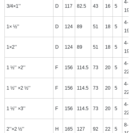
4-
3/4×1’’
D
117
82.5
43
16
5
19
4-
1× ½’’
D
124
89
51
18
5
19
4-
1×2’’
D
124
89
51
18
5
19
4-
1 ½’’ ×2’’
F
156
114.5
73
20
5
22
4-
1 ½’’ ×2 ½’’
F
156
114.5
73
20
5
22
4-
1 ½’’ ×3’’
F
156
114.5
73
20
5
22
8-
2’’×2 ½’’
H
165
127
92
22
5