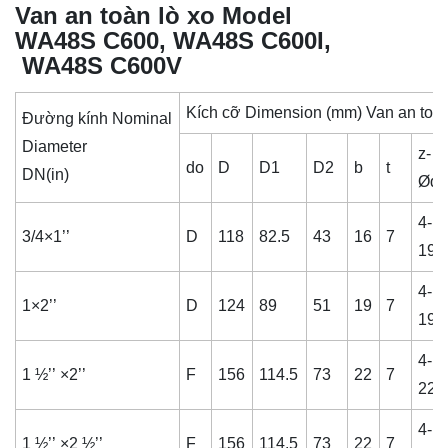
Van an toàn lò xo Model
WA48S C600, WA48S C600I,
WA48S C600V
Kích cỡ Dimension (mm) Van an toàn
Đường kính Nominal
Diameter
z-
do
D
D1
D2
b
t
DN(in)
Ød
4-
3/4×1’’
D
118
82.5
43
16
7
19
4-
1×2’’
D
124
89
51
19
7
19
4-
1 ½’’ ×2’’
F
156
114.5
73
22
7
22
4-
1 ½’’ ×2 ½’’
F
156
114.5
73
22
7