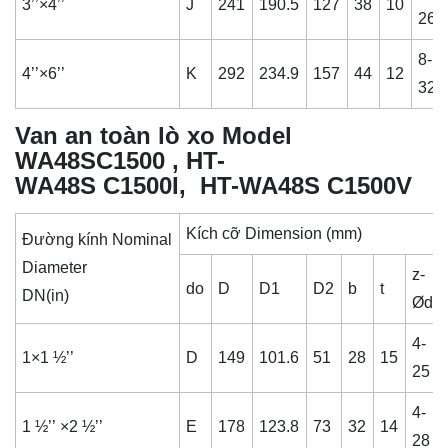
3’’×4’’
J
241
190.5
127
38
10
26
8-
4’’×6’’
K
292
234.9
157
44
12
32
Van an toàn lò xo Model
WA48SC1500 , HT-
WA48S C1500I, HT-WA48S C1500V
Kích cỡ Dimension (mm)
Đường kính Nominal
Diameter
z-
do
D
D1
D2
b
t
DN(in)
Ød
4-
1×1 ½’’
D
149
101.6
51
28
15
25
4-
1 ½’’ ×2 ½’’
E
178
123.8
73
32
14
28