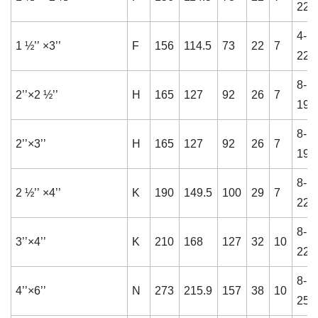
22
4-
1 ½’’ ×3’’
F
156
114.5
73
22
7
22
8-
2’’×2 ½’’
H
165
127
92
26
7
19
8-
2’’×3’’
H
165
127
92
26
7
19
8-
2 ½’’ ×4’’
K
190
149.5
100
29
7
22
8-
3’’×4’’
K
210
168
127
32
10
22
8-
4’’×6’’
N
273
215.9
157
38
10
25