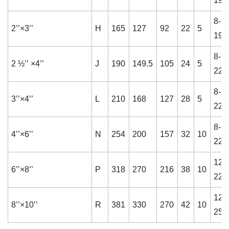
19
8-
2’’×3’’
H
165
127
92
22
5
19
8-
2 ½’’ ×4’’
J
190
149.5
105
24
5
22
8-
3’’×4’’
L
210
168
127
28
5
22
8-
4’’×6’’
N
254
200
157
32
10
22
12-
6’’×8’’
P
318
270
216
38
10
22
12-
8’’×10’’
R
381
330
270
42
10
25