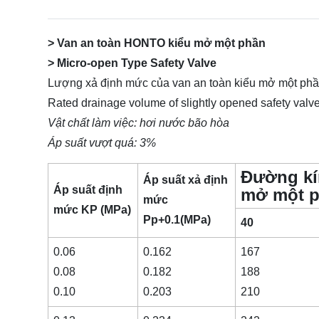
> Van an toàn HONTO kiểu mở một phần
> Micro-open Type Safety Valve
Lượng xả định mức của van an toàn kiểu mở một ph
Rated drainage volume of slightly opened safety valve
Vật chất làm việc: hơi nước bão hòa
Áp suất vượt quá: 3%
Đường kí
Áp suất xả định
Áp su
ấ
t đ
ị
nh
mở một 
mức
m
ứ
c
KP (MPa)
Pp+0.1(MPa)
40
0.06
0.162
167
0.08
0.182
188
0.10
0.203
210