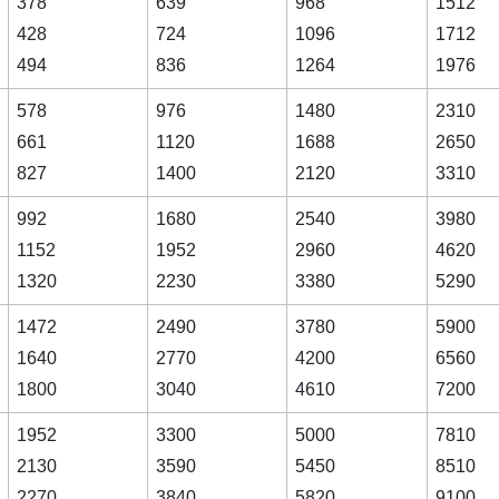
378
639
968
1512
428
724
1096
1712
494
836
1264
1976
578
976
1480
2310
661
1120
1688
2650
827
1400
2120
3310
992
1680
2540
3980
1152
1952
2960
4620
1320
2230
3380
5290
1472
2490
3780
5900
1640
2770
4200
6560
1800
3040
4610
7200
1952
3300
5000
7810
2130
3590
5450
8510
2270
3840
5820
9100