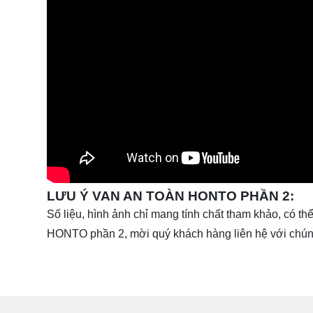
LƯU Ý VAN AN TOÀN HONTO PHẦN 2:
Số liệu, hình ảnh chỉ mang tính chất tham khảo, có thể
HONTO phần 2, mời quý khách hàng liên hệ với chúng