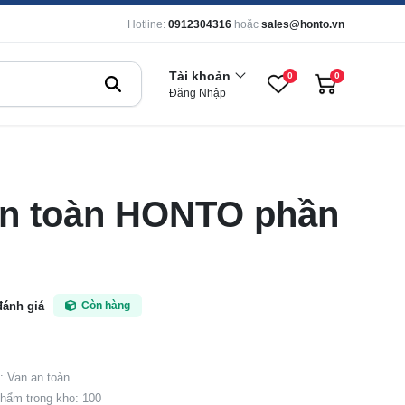
Hotline:
0912304316
hoặc
sales@honto.vn
Tài khoản
0
0
Đăng Nhập
an toàn HONTO phần
đánh giá
Còn hàng
 Van an toàn
hẩm trong kho: 100