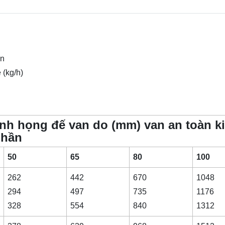
ần
 (kg/h)
nh họng đế van do (mm) van an toàn k
phần
50
65
80
100
262
442
670
1048
294
497
735
1176
328
554
840
1312