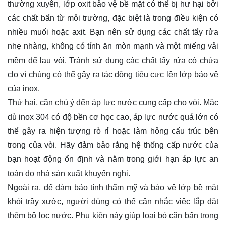
thường xuyên, lớp oxit bảo vệ bề mặt có thể bị hư hại bởi
các chất bẩn từ môi trường, đặc biệt là trong điều kiện có
nhiều muối hoặc axit. Bạn nên sử dụng các chất tẩy rửa
nhẹ nhàng, không có tính ăn mòn mạnh và một miếng vải
mềm để lau vòi. Tránh sử dụng các chất tẩy rửa có chứa
clo vì chúng có thể gây ra tác động tiêu cực lên lớp bảo vệ
của inox.
Thứ hai, cần chú ý đến áp lực nước cung cấp cho vòi. Mặc
dù inox 304 có độ bền cơ học cao, áp lực nước quá lớn có
thể gây ra hiện tượng rò rỉ hoặc làm hỏng cấu trúc bên
trong của vòi. Hãy đảm bảo rằng hệ thống cấp nước của
bạn hoạt động ổn định và nằm trong giới hạn áp lực an
toàn do nhà sản xuất khuyến nghị.
Ngoài ra, để đảm bảo tính thẩm mỹ và bảo vệ lớp bề mặt
khỏi trầy xước, người dùng có thể cân nhắc việc lắp đặt
thêm bộ lọc nước. Phụ kiện này giúp loại bỏ cặn bẩn trong