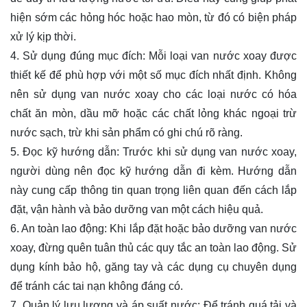
hiện sớm các hỏng hóc hoặc hao mòn, từ đó có biện pháp
xử lý kịp thời.
4. Sử dụng đúng mục đích: Mỗi loại van nước xoay được
thiết kế để phù hợp với một số mục đích nhất định. Không
nên sử dụng van nước xoay cho các loại nước có hóa
chất ăn mòn, dầu mỡ hoặc các chất lỏng khác ngoại trừ
nước sạch, trừ khi sản phẩm có ghi chú rõ ràng.
5. Đọc kỹ hướng dẫn: Trước khi sử dụng van nước xoay,
người dùng nên đọc kỹ hướng dẫn đi kèm. Hướng dẫn
này cung cấp thông tin quan trọng liên quan đến cách lắp
đặt, vận hành và bảo dưỡng van một cách hiệu quả.
6. An toàn lao động: Khi lắp đặt hoặc bảo dưỡng van nước
xoay, đừng quên tuân thủ các quy tắc an toàn lao động. Sử
dụng kính bảo hộ, găng tay và các dụng cụ chuyên dụng
để tránh các tai nạn không đáng có.
7. Quản lý lưu lượng và áp suất nước: Để tránh quá tải và