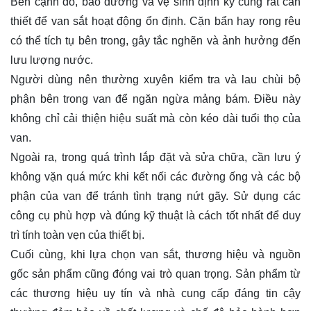
Bên cạnh đó, bảo dưỡng và vệ sinh định kỳ cũng rất cần
thiết để van sắt hoạt động ổn định. Cặn bẩn hay rong rêu
có thể tích tụ bên trong, gây tắc nghẽn và ảnh hưởng đến
lưu lượng nước.
Người dùng nên thường xuyên kiểm tra và lau chùi bộ
phận bên trong van để ngăn ngừa mảng bám. Điều này
không chỉ cải thiện hiệu suất mà còn kéo dài tuổi thọ của
van.
Ngoài ra, trong quá trình lắp đặt và sửa chữa, cần lưu ý
không vặn quá mức khi kết nối các đường ống và các bộ
phận của van để tránh tình trạng nứt gãy. Sử dụng các
công cụ phù hợp và đúng kỹ thuật là cách tốt nhất để duy
trì tính toàn vẹn của thiết bị.
Cuối cùng, khi lựa chọn van sắt, thương hiệu và nguồn
gốc sản phẩm cũng đóng vai trò quan trọng. Sản phẩm từ
các thương hiệu uy tín và nhà cung cấp đáng tin cậy