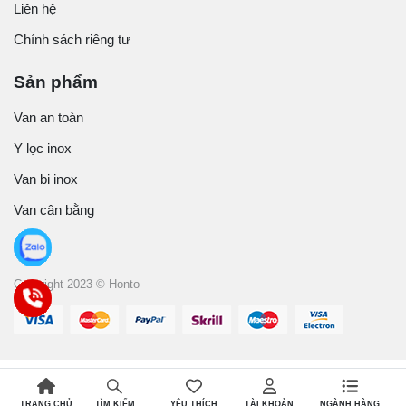
Liên hệ
Chính sách riêng tư
Sản phẩm
Van an toàn
Y lọc inox
Van bi inox
Van cân bằng
Copyright 2023 © Honto
TRANG CHỦ
YÊU THÍCH
TÀI KHOẢN
NGÀNH HÀNG
TÌM KIẾM