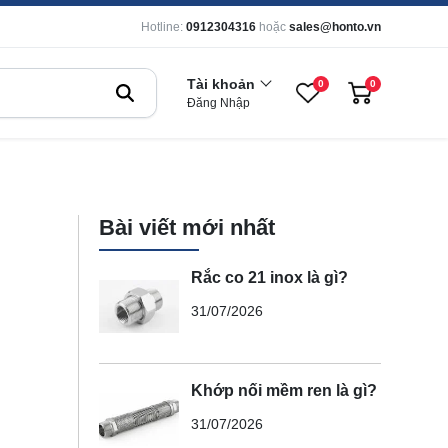
Hotline:
0912304316
hoặc
sales@honto.vn
Tài khoản
0
0
Đăng Nhập
Bài viết mới nhất
Rắc co 21 inox là gì?
31/07/2026
Khớp nối mềm ren là gì?
31/07/2026