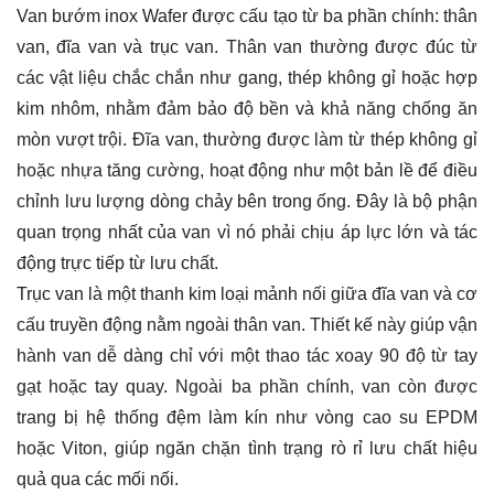
Van bướm inox Wafer được cấu tạo từ ba phần chính: thân
van, đĩa van và trục van. Thân van thường được đúc từ
các vật liệu chắc chắn như gang, thép không gỉ hoặc hợp
kim nhôm, nhằm đảm bảo độ bền và khả năng chống ăn
mòn vượt trội. Đĩa van, thường được làm từ thép không gỉ
hoặc nhựa tăng cường, hoạt động như một bản lề để điều
chỉnh lưu lượng dòng chảy bên trong ống. Đây là bộ phận
quan trọng nhất của van vì nó phải chịu áp lực lớn và tác
động trực tiếp từ lưu chất.
Trục van là một thanh kim loại mảnh nối giữa đĩa van và cơ
cấu truyền động nằm ngoài thân van. Thiết kế này giúp vận
hành van dễ dàng chỉ với một thao tác xoay 90 độ từ tay
gạt hoặc tay quay. Ngoài ba phần chính, van còn được
trang bị hệ thống đệm làm kín như vòng cao su EPDM
hoặc Viton, giúp ngăn chặn tình trạng rò rỉ lưu chất hiệu
quả qua các mối nối.