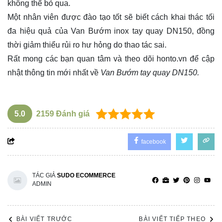
không thể bỏ qua.
Một nhân viên được đào tạo tốt sẽ biết cách khai thác tối
đa hiệu quả của Van Bướm inox tay quay DN150, đồng
thời giảm thiểu rủi ro hư hỏng do thao tác sai.
Rất mong các bạn quan tâm và theo dõi
honto.vn
để cập
nhật thông tin mới nhất về
Van Bướm tay quay DN150.
5.0
2159
Đánh giá
facebook
TÁC GIẢ
SUDO ECOMMERCE
ADMIN
BÀI VIẾT TRƯỚC
BÀI VIẾT TIẾP THEO