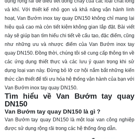
dụng rộng rãi để điều tiết dòng chảy của các loại chất lỏng
và khí. Với thiết kế nhỏ gọn và khả năng vận hành linh
hoạt, Van Bướm inox tay quay DN150 không chỉ mang lại
hiệu quả cao mà còn tiết kiệm không gian lắp đặt. Bài viết
này sẽ giúp bạn
tìm hiểu
chi tiết về cấu tạo, đặc điểm, cũng
như những ưu và nhược điểm của Van Bướm inox tay
quay DN150. Đồng thời, chúng tôi sẽ cung cấp thông tin về
các ứng dụng thiết thực và các lưu ý quan trọng khi sử
dụng loại van này. Đừng bỏ lỡ cơ hội nắm bắt những kiến
thức cần thiết để tối ưu hóa hệ thống vận hành của bạn với
Van Bướm inox tay quay DN150.
Tìm hiểu về Van Bướm tay quay
DN150
Van Bướm tay quay DN150 là gì ?
Van Bướm tay quay DN150 là một loại van công nghiệp
được sử dụng rộng rãi trong các hệ thống ống dẫn.