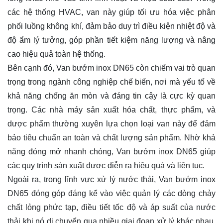
các hệ thống HVAC, van này giúp tối ưu hóa việc phân
phối luồng không khí, đảm bảo duy trì điều kiện nhiệt độ và
độ ẩm lý tưởng, góp phần tiết kiệm năng lượng và nâng
cao hiệu quả toàn hệ thống.
Bên cạnh đó, Van bướm inox DN65 còn chiếm vai trò quan
trọng trong ngành công nghiệp chế biến, nơi mà yếu tố về
khả năng chống ăn mòn và đáng tin cậy là cực kỳ quan
trọng. Các nhà máy sản xuất hóa chất, thực phẩm, và
dược phẩm thường xuyên lựa chọn loại van này để đảm
bảo tiêu chuẩn an toàn và chất lượng sản phẩm. Nhờ khả
năng đóng mở nhanh chóng, Van bướm inox DN65 giúp
các quy trình sản xuất được diễn ra hiệu quả và liên tục.
Ngoài ra, trong lĩnh vực xử lý nước thải, Van bướm inox
DN65 đóng góp đáng kể vào việc quản lý các dòng chảy
chất lỏng phức tạp, điều tiết tốc độ và áp suất của nước
thải khi nó di chuyển qua nhiều giai đoạn xử lý khác nhau.