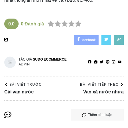
nhật thông tin mới nhất về
Van bướm DN65.
0.0
0
Đánh giá
facebook
TÁC GIẢ
SUDO ECOMMERCE
ADMIN
BÀI VIẾT TRƯỚC
BÀI VIẾT TIẾP THEO
Cái van nước
Van xả nước nhựa
Thêm bình luận