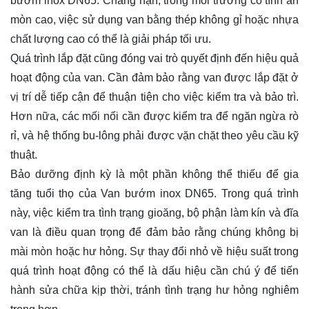
bướm inox DN65. Chẳng hạn, trong môi trường có tính ăn
mòn cao, việc sử dụng van bằng thép không gỉ hoặc nhựa
chất lượng cao có thể là giải pháp tối ưu.
Quá trình lắp đặt cũng đóng vai trò quyết định đến hiệu quả
hoạt động của van. Cần đảm bảo rằng van được lắp đặt ở
vị trí dễ tiếp cận để thuận tiện cho việc kiểm tra và bảo trì.
Hơn nữa, các mối nối cần được kiểm tra để ngăn ngừa rò
rỉ, và hệ thống bu-lông phải được vặn chặt theo yêu cầu kỹ
thuật.
Bảo dưỡng định kỳ là một phần không thể thiếu để gia
tăng tuổi thọ của Van bướm inox DN65. Trong quá trình
này, việc kiểm tra tình trạng gioăng, bộ phận làm kín và đĩa
van là điều quan trọng để đảm bảo rằng chúng không bị
mài mòn hoặc hư hỏng. Sự thay đổi nhỏ về hiệu suất trong
quá trình hoạt động có thể là dấu hiệu cần chú ý để tiến
hành sửa chữa kịp thời, tránh tình trạng hư hỏng nghiêm