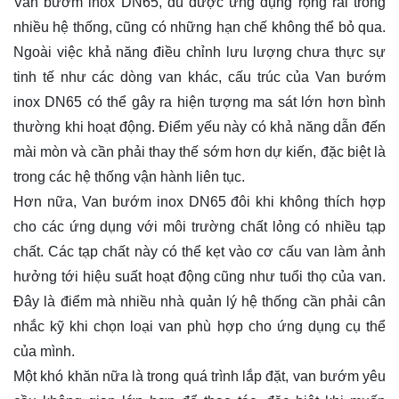
Van bướm inox DN65, dù được ứng dụng rộng rãi trong
nhiều hệ thống, cũng có những hạn chế không thể bỏ qua.
Ngoài việc khả năng điều chỉnh lưu lượng chưa thực sự
tinh tế như các dòng van khác, cấu trúc của Van bướm
inox DN65 có thể gây ra hiện tượng ma sát lớn hơn bình
thường khi hoạt động. Điểm yếu này có khả năng dẫn đến
mài mòn và cần phải thay thế sớm hơn dự kiến, đặc biệt là
trong các hệ thống vận hành liên tục.
Hơn nữa, Van bướm inox DN65 đôi khi không thích hợp
cho các ứng dụng với môi trường chất lỏng có nhiều tạp
chất. Các tạp chất này có thể kẹt vào cơ cấu van làm ảnh
hưởng tới hiệu suất hoạt động cũng như tuổi thọ của van.
Đây là điểm mà nhiều nhà quản lý hệ thống cần phải cân
nhắc kỹ khi chọn loại van phù hợp cho ứng dụng cụ thể
của mình.
Một khó khăn nữa là trong quá trình lắp đặt, van bướm yêu