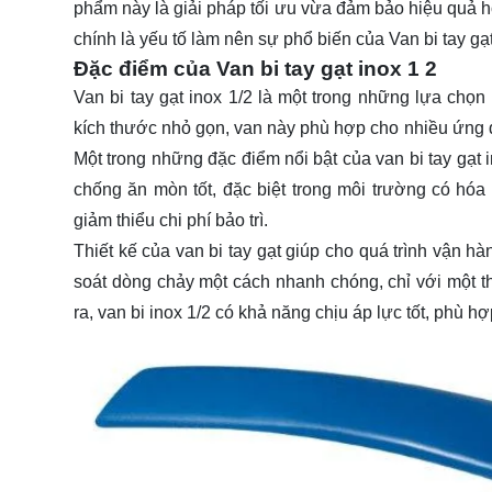
phẩm này là giải pháp tối ưu vừa đảm bảo hiệu quả ho
chính là yếu tố làm nên sự phổ biến của Van bi tay gạ
Đặc điểm của Van bi tay gạt inox 1 2
Van bi tay gạt inox 1/2 là một trong những lựa ch
kích thước nhỏ gọn, van này phù hợp cho nhiều ứng d
Một trong những đặc điểm nổi bật của van bi tay gạt i
chống ăn mòn tốt, đặc biệt trong môi trường có hóa
giảm thiểu chi phí bảo trì.
Thiết kế của van bi tay gạt giúp cho quá trình vận 
soát dòng chảy một cách nhanh chóng, chỉ với một t
ra, van bi inox 1/2 có khả năng chịu áp lực tốt, phù h