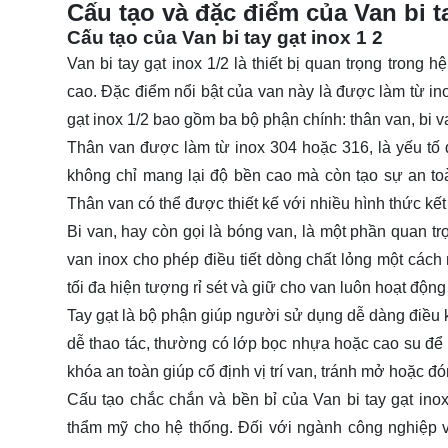
Cấu tạo và đặc điểm của Van bi ta
Cấu tạo của Van bi tay gạt inox 1 2
Van bi tay gạt inox 1/2 là thiết bị quan trọng tron
cao. Đặc điểm nổi bật của van này là được làm từ ino
gạt inox 1/2 bao gồm ba bộ phận chính: thân van, bi va
Thân van được làm từ inox 304 hoặc 316, là yếu tố
không chỉ mang lại độ bền cao mà còn tạo sự an toàn 
Thân van có thể được thiết kế với nhiều hình thức kết
Bi van, hay còn gọi là bóng van, là một phần quan tr
van inox cho phép điều tiết dòng chất lỏng một các
tối đa hiện tượng rỉ sét và giữ cho van luôn hoạt động
Tay gạt là bộ phận giúp người sử dụng dễ dàng điều k
dễ thao tác, thường có lớp bọc nhựa hoặc cao su để
khóa an toàn giúp cố định vị trí van, tránh mở hoặc đ
Cấu tạo chắc chắn và bền bỉ của Van bi tay gạt ino
thẩm mỹ cho hệ thống. Đối với ngành công nghiệp 