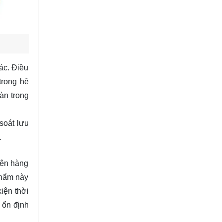
ác. Điều
trong hệ
oàn trong
soát lưu
.
iên hàng
phẩm này
iện thời
 ổn định