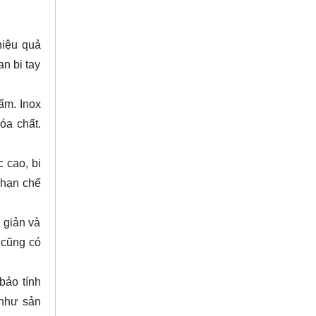
hiệu quả
n bi tay
ẩm. Inox
óa chất.
.
 cao, bi
 hạn chế
 giản và
 cũng có
bảo tính
 như sản