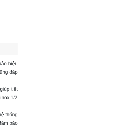
 bảo hiệu
cũng đáp
iúp tiết
 inox 1/2
hệ thống
 đảm bảo