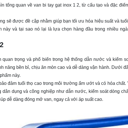
ìn tổng quan về van bi tay gạt inox 1 2, từ cấu tạo và đặc điể
ng sẽ được đề cập nhằm giúp bạn tối ưu hóa hiệu suất và tuổi
 này và tại sao nó lại là lựa chọn hàng đầu trong nhiều ng
 2
 quan trọng và phổ biến trong hệ thống dẫn nước và kiểm s
h năng bền bỉ, chịu ăn mòn cao và dễ dàng vận hành. Dưới đâ
 phẩm này.
p bảo đảm tuổi thọ cao trong môi trường ẩm ướt và có hóa chất. 
g dân dụng và công nghiệp như dẫn nước, kiểm soát dòng chả
giúp dễ dàng đóng mở van, ngay cả với áp suất cao.