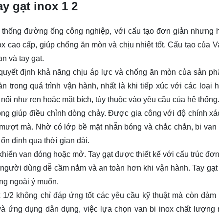
y gạt inox 1 2
g hệ thống đường ống công nghiệp, với cấu tạo đơn giản nhưng 
x cao cấp, giúp chống ăn mòn và chịu nhiệt tốt. Cấu tạo của Va
n và tay gạt.
 quyết định khả năng chịu áp lực và chống ăn mòn của sản ph
trong quá trình vận hành, nhất là khi tiếp xúc với các loại h
 nối như ren hoặc mặt bích, tùy thuộc vào yêu cầu của hệ thống
ọng giúp điều chỉnh dòng chảy. Được gia công với độ chính xác
h mượt mà. Nhờ có lớp bề mặt nhẵn bóng và chắc chắn, bi van
 ổn định qua thời gian dài.
hiển van đóng hoặc mở. Tay gạt được thiết kế với cấu trúc đơn
 người dùng dễ cầm nắm và an toàn hơn khi vận hành. Tay gạt
óng ngoài ý muốn.
x 1/2 không chỉ đáp ứng tốt các yêu cầu kỹ thuật mà còn đảm 
và ứng dụng dân dụng, việc lựa chọn van bi inox chất lượng