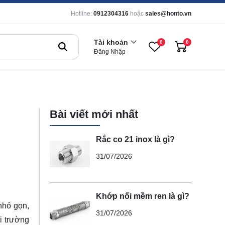
Hotline:
0912304316
hoặc
sales@honto.vn
Tài khoản
0
0
Đăng Nhập
Bài viết mới nhất
Rắc co 21 inox là gì?
31/07/2026
Khớp nối mềm ren là gì?
nhỏ gọn,
31/07/2026
i trường