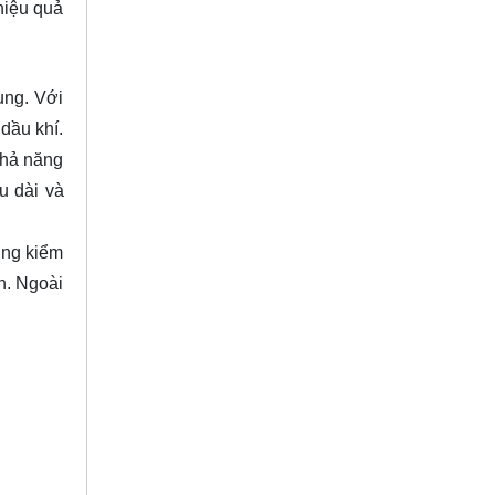
hiệu quả
ụng. Với
dầu khí.
 khả năng
u dài và
ụng kiểm
n. Ngoài