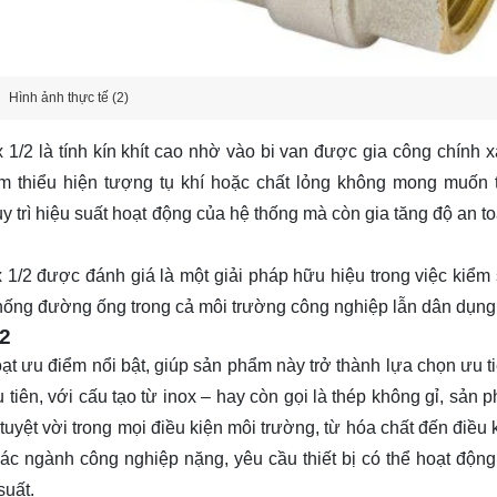
Hình ảnh thực tế (2)
 1/2 là tính kín khít cao nhờ vào bi van được gia công chính x
ảm thiểu hiện tượng tụ khí hoặc chất lỏng không mong muốn 
uy trì hiệu suất hoạt động của hệ thống mà còn gia tăng độ an t
x 1/2 được đánh giá là một giải pháp hữu hiệu trong việc kiểm 
thống đường ống trong cả môi trường công nghiệp lẫn dân dụng
 2
oạt ưu điểm nổi bật, giúp sản phẩm này trở thành lựa chọn ưu t
tiên, với cấu tạo từ inox – hay còn gọi là thép không gỉ, sản 
yệt vời trong mọi điều kiện môi trường, từ hóa chất đến điều k
 các ngành công nghiệp nặng, yêu cầu thiết bị có thể hoạt động
suất.