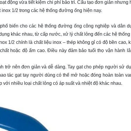
ạt động vừa tiết kiệm chi phí bảo trì. Cấu tạo đơn giản nhưng 
t inox 1/2 trong các hệ thống đường ống hiện nay.
ọn phổ biến cho các hệ thống đường ống công nghiệp và dân d
ụng khác nhau, từ cấp nước, xử lý chất lỏng đến các hệ thống 
nox 1/2 chính là chất liệu inox – thép không gỉ có độ bền cao,
 chất hoặc độ ẩm cao. Điều này đảm bảo tuổi thọ vận hành lâ
hành trở nên đơn giản và dễ dàng. Tay gạt cho phép người sử d
hao tác gạt tay người dùng có thể mở hoặc đóng hoàn toàn va
ợp với nhiều loại chất lỏng có áp suất và nhiệt độ khác nhau.