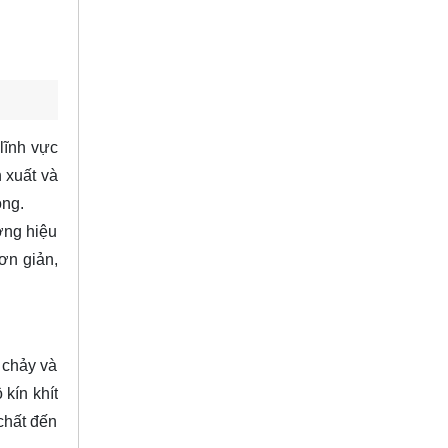
lĩnh vực
n xuất và
ộng.
ờng hiệu
ơn giản,
 chảy và
kín khít
chất đến