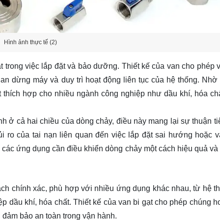
Hình ảnh thực tế (2)
t trong việc lắp đặt và bảo dưỡng. Thiết kế của van cho phép v
gian dừng máy và duy trì hoạt động liên tục của hệ thống. Nhờ
ạt thích hợp cho nhiều ngành công nghiệp như dầu khí, hóa ch
nh ở cả hai chiều của dòng chảy, điều này mang lại sự thuận ti
i ro của tai nạn liên quan đến việc lắp đặt sai hướng hoặc 
o các ứng dụng cần điều khiển dòng chảy một cách hiệu quả và 
ách chính xác, phù hợp với nhiều ứng dụng khác nhau, từ hệ t
 dầu khí, hóa chất. Thiết kế của van bi gạt cho phép chúng h
u, đảm bảo an toàn trong vận hành.