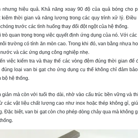
giản nhưng hiệu quả. Khả năng xoay 90 độ của quả bóng cho 
 kiệm thời gian và năng lượng trong các quy trình xử lý. Điều
hóng trước các tình huống thay đổi đột ngột của hệ thống.
ai trò quan trọng trong việc quyết định ứng dụng của nó. Với cá
môi trường có tính ăn mòn cao. Trong khi đó, van bằng nhựa h
t nước và các ứng dụng công nghiệp nhẹ.
 đến việc kiểm tra và thay thế các vòng đệm đúng thời gian để
n đúng loại van bi gạt cho ứng dụng cụ thể không chỉ đảm bảo 
n bộ hệ thống.
giản mà còn với tuổi thọ dài, nhờ vào cấu trúc bền vững và thi
 các vật liệu chất lượng cao như inox hoặc thép không gỉ, gi
g. Đặc biệt, van bi gạt còn cho phép dòng chảy qua mà không g
thống.