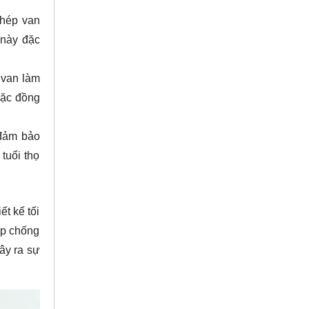
phép van
 này đặc
c van làm
oặc đồng
 đảm bảo
tuổi thọ
ết kế tối
úp chống
ây ra sự