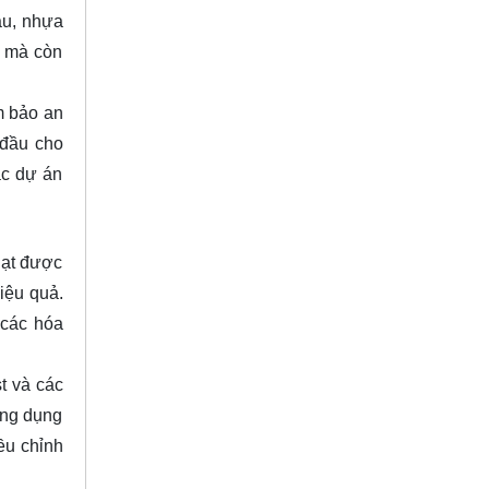
au, nhựa
ế mà còn
m bảo an
 đầu cho
ác dự án
 gạt được
iệu quả.
 các hóa
t và các
 ứng dụng
ều chỉnh