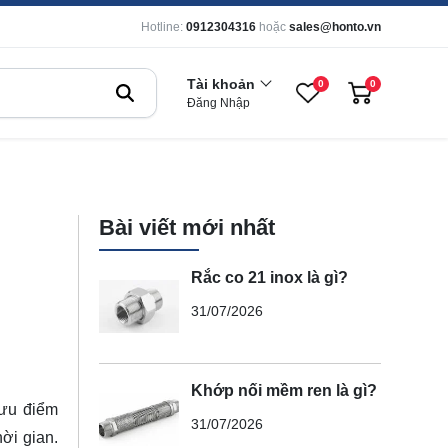
Hotline:
0912304316
hoặc
sales@honto.vn
Tài khoản
0
0
Đăng Nhập
Bài viết mới nhất
Rắc co 21 inox là gì?
31/07/2026
Khớp nối mềm ren là gì?
 ưu điểm
31/07/2026
hời gian.