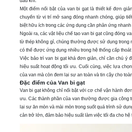
dầu khí.
Một điểm nổi bật của van bi gạt là thiết kế đơn 
chuyển từ vị trí mở sang đóng nhanh chóng, giúp tiết
biệt hữu ích trong các ứng dụng cần phản ứng nhanh c
Ngoài ra, các vật liệu chế tạo van bi gạt cũng đóng v
từ thép không gỉ, chúng thường được sử dụng trong 
có thể được ứng dụng nhiều trong hệ thống cấp thoá
Việc bảo trì van bi gạt khá đơn giản, chỉ cần chú ý
hiệu suất hoạt động tối ưu. Cuối cùng, việc lựa chọ
của van mà còn đem lại sự an toàn và tin cậy cho toà
Đặc điểm của Van bi gạt
Van bi gạt không chỉ nổi bật với cơ chế vận hành đơn 
ưu. Các thành phần của van thường được gia công từ
lại sự ăn mòn và mài mòn trong suốt quá trình sử dụn
cản trở lớn, đảm bảo hiệu suất làm việc tối đa cho hệ 