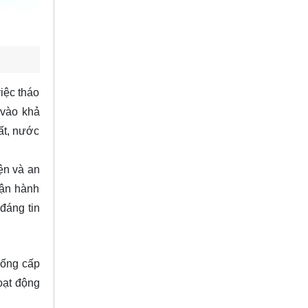
iệc tháo
 vào khả
ất, nước
ện và an
vận hành
đáng tin
hống cấp
oạt động