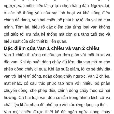
ngược, van một chiều là sự lựa chọn hàng đầu. Ngược lại,
ở các hệ thống yêu cầu sự linh hoạt và khả năng điều
chỉnh dễ dàng, van hai chiều sẽ phát huy tối đa vai trò của
mình. Tóm lại, hiểu rõ đặc điểm của từng loại van không
chỉ giúp tối ưu hóa hệ thống mà còn gia tăng tuổi thọ và
hiệu suất của các thiết bị liên quan.
Đặc điểm của Van 1 chiều và van 2 chiều
Van 1 chiều thường có cấu tạo đơn giản với một lò xo và
đĩa van. Khi áp suất dòng chảy đủ lớn, đĩa van mở ra cho
phép dòng chảy đi qua. Khi áp suất giảm, lò xo sẽ đẩy đĩa
van trở lại vị trí đóng, ngăn dòng chảy ngược. Van 2 chiều,
mặt khác, có cấu trúc phức tạp hơn với nhiều bộ phận
chuyển động, cho phép điều chỉnh dòng chảy theo cả hai
hướng. Cả hai loại van đều có sẵn trong nhiều kích cỡ và
chất liệu khác nhau để phù hợp với các ứng dụng cụ thể.
Van một chiều được thiết kế để ngăn ngừa dòng chảy