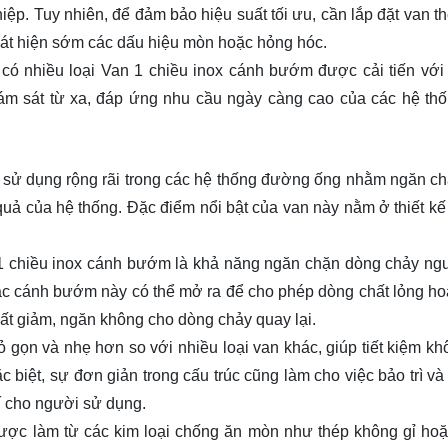
ệp. Tuy nhiên, để đảm bảo hiệu suất tối ưu, cần lắp đặt van t
hát hiện sớm các dấu hiệu mòn hoặc hỏng hóc.
 có nhiều loại Van 1 chiều inox cánh bướm được cải tiến với 
iám sát từ xa, đáp ứng nhu cầu ngày càng cao của các hệ th
ợc sử dụng rộng rãi trong các hệ thống đường ống nhằm ngăn c
uả của hệ thống. Đặc điểm nổi bật của van này nằm ở thiết kế
 1 chiều inox cánh bướm là khả năng ngăn chặn dòng chảy n
ác cánh bướm này có thể mở ra để cho phép dòng chất lỏng hoặ
uất giảm, ngăn không cho dòng chảy quay lại.
 gọn và nhẹ hơn so với nhiều loại van khác, giúp tiết kiệm kh
 biệt, sự đơn giản trong cấu trúc cũng làm cho việc bảo trì và
hí cho người sử dụng.
được làm từ các kim loại chống ăn mòn như thép không gỉ ho