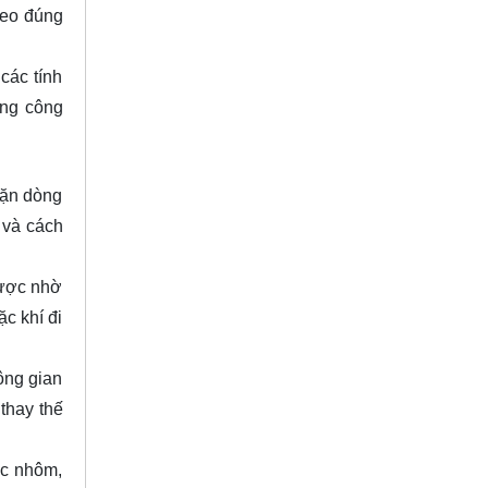
heo đúng
các tính
ống công
hặn dòng
 và cách
gược nhờ
c khí đi
ông gian
 thay thế
ặc nhôm,