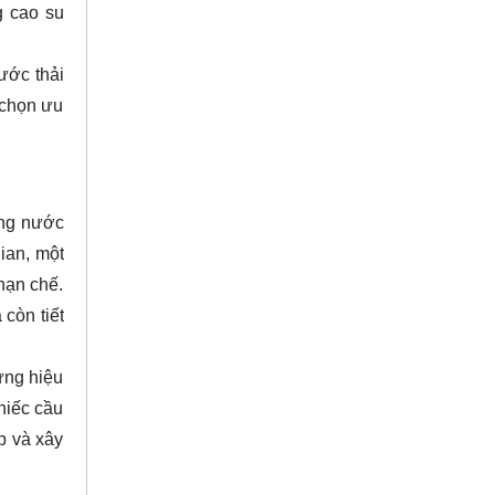
g cao su
ước thải
 chọn ưu
ống nước
ian, một
 hạn chế.
còn tiết
ưng hiệu
hiếc cầu
p và xây