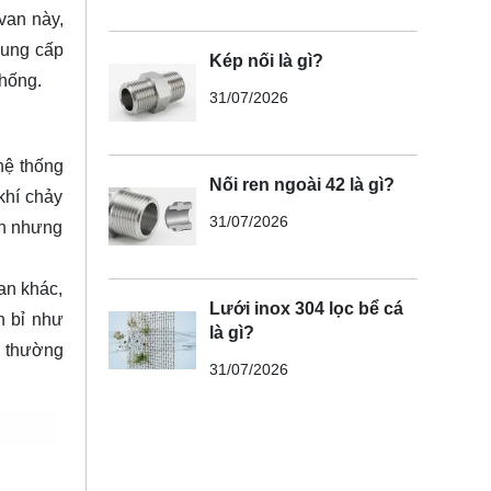
van này,
cung cấp
Kép nối là gì?
thống.
31/07/2026
hệ thống
Nối ren ngoài 42 là gì?
khí chảy
31/07/2026
ản nhưng
an khác,
Lưới inox 304 lọc bể cá
n bỉ như
là gì?
y thường
31/07/2026