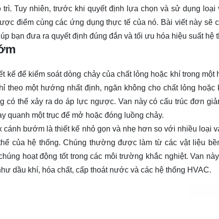
trì. Tuy nhiên, trước khi quyết định lựa chọn và sử dụng loại 
ược điểm cùng các ứng dụng thực tế của nó. Bài viết này sẽ 
úp bạn đưa ra quyết định đúng đắn và tối ưu hóa hiệu suất hệ 
ướm
ết kế để kiểm soát dòng chảy của chất lỏng hoặc khí trong một 
ỉ theo một hướng nhất định, ngăn không cho chất lỏng hoặc 
g có thể xảy ra do áp lực ngược. Van này có cấu trúc đơn gi
ay quanh một trục để mở hoặc đóng luồng chảy.
 cánh bướm là thiết kế nhỏ gọn và nhẹ hơn so với nhiều loại v
 thể của hệ thống. Chúng thường được làm từ các vật liệu bề
chúng hoạt động tốt trong các môi trường khắc nghiệt. Van nà
hư dầu khí, hóa chất, cấp thoát nước và các hệ thống HVAC.