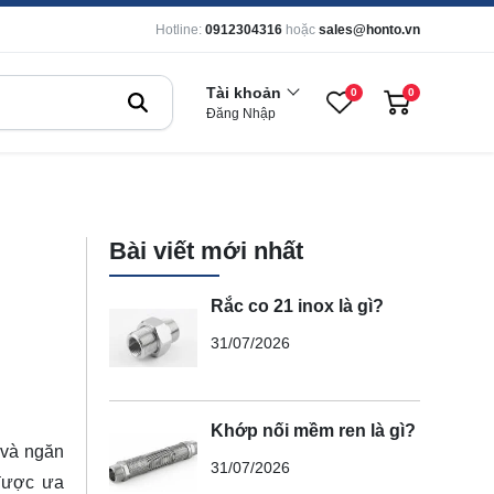
Hotline:
0912304316
hoặc
sales@honto.vn
Tài khoản
0
0
Đăng Nhập
Bài viết mới nhất
Rắc co 21 inox là gì?
31/07/2026
Khớp nối mềm ren là gì?
 và ngăn
31/07/2026
 được ưa