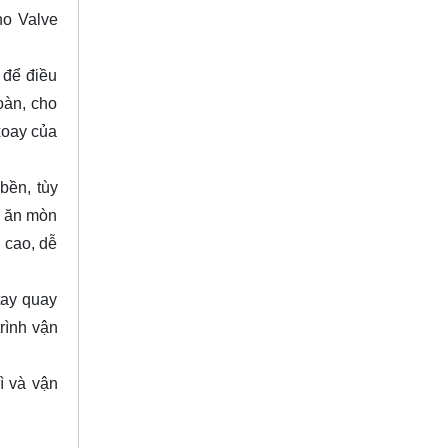
ho Valve
 để điều
oàn, cho
xoay của
bền, tùy
i ăn mòn
n cao, dễ
tay quay
rình vận
ì và vận