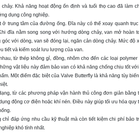
ng chảy. Khả năng hoạt động ổn định và tuổi thọ cao đã làm c
 ứng dụng công nghiệp.
ặt ở trung tâm của đường ống. Đĩa này có thể xoay quanh trục
 Khi đĩa nằm song song với hướng dòng chảy, van mở hoàn t
g góc với dòng, van sẽ đóng lại, ngăn cản dòng chảy. Mức độ 
ều tiết và kiểm soát lưu lượng của van.
nhau, từ thép không gỉ, đồng, nhôm cho đến các loại polymer 
Những vật liệu này đảm bảo van có khả năng chống chịu tốt vớ
hẩm. Một điểm đặc biệt của Valve Butterfly là khả năng tùy biế
iệt.
a dạng, từ các phương pháp vận hành thủ công đơn giản bằng 
 dụng động cơ điện hoặc khí nén. Điều này giúp tối ưu hóa quy t
hống.
g chỉ đáp ứng nhu cầu kỹ thuật mà còn tiết kiệm chi phí bảo tr
ghiệp khó tính nhất.