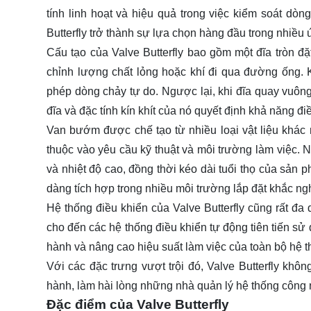
tính linh hoạt và hiệu quả trong việc kiểm soát dò
Butterfly trở thành sự lựa chọn hàng đầu trong nhiều
Cấu tạo của Valve Butterfly bao gồm một đĩa tròn đ
chỉnh lượng chất lỏng hoặc khí đi qua đường ống.
phép dòng chảy tự do. Ngược lại, khi đĩa quay vuôn
đĩa và đặc tính kín khít của nó quyết định khả năng đi
Van bướm được chế tạo từ nhiều loại vật liệu khác 
thuộc vào yêu cầu kỹ thuật và môi trường làm việc. 
và nhiệt độ cao, đồng thời kéo dài tuổi thọ của sản p
dàng tích hợp trong nhiều môi trường lắp đặt khắc ngh
Hệ thống điều khiển của Valve Butterfly cũng rất đ
cho đến các hệ thống điều khiển tự động tiên tiến sử
hành và nâng cao hiệu suất làm việc của toàn bộ hệ t
Với các đặc trưng vượt trội đó, Valve Butterfly khôn
hành, làm hài lòng những nhà quản lý hệ thống công n
Đặc điểm của Valve Butterfly