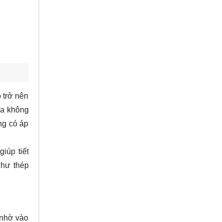
ó trở nên
òa không
ng có áp
iúp tiết
như thép
 nhờ vào