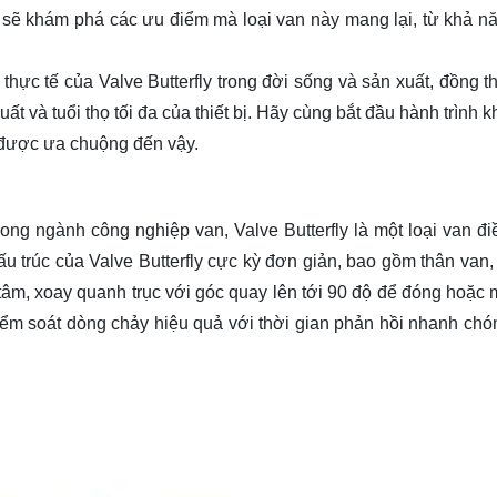
n sẽ khám phá các ưu điểm mà loại van này mang lại, từ khả n
thực tế của Valve Butterfly trong đời sống và sản xuất, đồng th
t và tuổi thọ tối đa của thiết bị. Hãy cùng bắt đầu hành trình 
ại được ưa chuộng đến vậy.
rong ngành công nghiệp van, Valve Butterfly là một loại van đi
u trúc của Valve Butterfly cực kỳ đơn giản, bao gồm thân van, 
g tâm, xoay quanh trục với góc quay lên tới 90 độ để đóng hoặc
kiểm soát dòng chảy hiệu quả với thời gian phản hồi nhanh chó