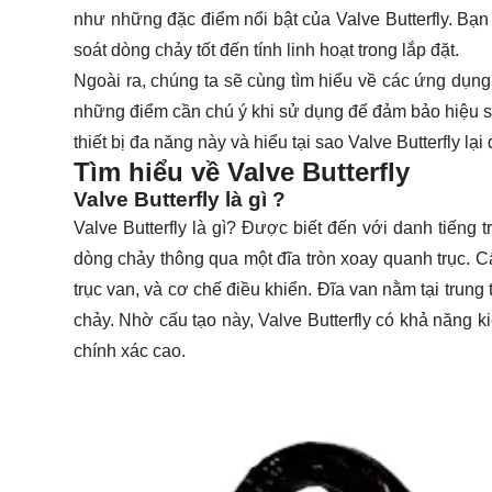
như những đặc điểm nổi bật của Valve Butterfly. Bạ
soát dòng chảy tốt đến tính linh hoạt trong lắp đặt.
Ngoài ra, chúng ta sẽ cùng tìm hiểu về các ứng dụng 
những điểm cần chú ý khi sử dụng để đảm bảo hiệu suấ
thiết bị đa năng này và hiểu tại sao Valve Butterfly l
Tìm hiểu về Valve Butterfly
Valve Butterfly là gì ?
Valve Butterfly
là gì? Được biết đến với danh tiếng t
dòng chảy thông qua một đĩa tròn xoay quanh trục. Cấ
trục van, và cơ chế điều khiển. Đĩa van nằm tại trun
chảy. Nhờ cấu tạo này, Valve Butterfly có khả năng 
chính xác cao.