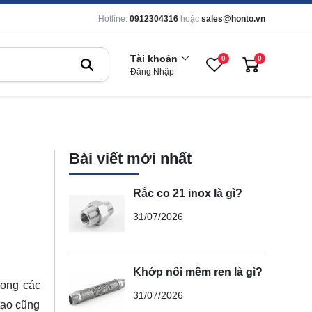
Hotline:
0912304316
hoặc
sales@honto.vn
Tài khoản
0
0
Đăng Nhập
Bài viết mới nhất
Rắc co 21 inox là gì?
31/07/2026
Khớp nối mềm ren là gì?
rong các
31/07/2026
tạo cũng