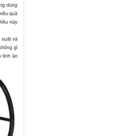
ứng dụng
hiệu quả
Điều này
 suất và
không gỉ
 tính ăn