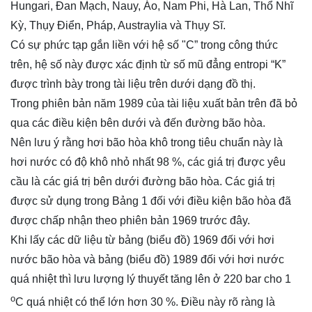
Hungari, Đan Mạch, Nauy, Áo, Nam Phi, Hà Lan, Thổ Nhĩ
Kỳ, Thụy Điển, Pháp, Austraylia và Thụy Sĩ.
Có sự phức tạp gắn liền với hệ số "C” trong công thức
trên, hệ số này được xác định từ số mũ đẳng entropi “K”
được trình bày trong tài liệu trên dưới dạng đồ thị.
Trong phiên bản năm 1989 của tài liệu xuất bản trên đã bỏ
qua các điều kiện bên dưới và đến đường bão hòa.
Nên lưu ý rằng hơi bão hòa khô trong tiêu chuẩn này là
hơi nước có độ khô nhỏ nhất 98 %, các giá trị được yêu
cầu là các giá trị bên dưới đường bão hòa. Các giá trị
được sử dụng trong Bảng 1 đối với điều kiện bão hòa đã
được chấp nhận theo phiên bản 1969 trước đây.
Khi lấy các dữ liệu từ bảng (biểu đồ) 1969 đối với hơi
nước bão hòa và bảng (biểu đồ) 1989 đối với hơi nước
quá nhiệt thì lưu lượng lý thuyết tăng lên ở 220 bar cho 1
o
C quá nhiệt có thể lớn hơn 30 %. Điều này rõ ràng là