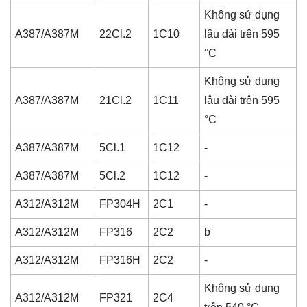
Không sử dụng
A387/A387M
22Cl.2
1C10
lâu dài trên 595
°C
Không sử dụng
A387/A387M
21Cl.2
1C11
lâu dài trên 595
°C
A387/A387M
5Cl.1
1C12
-
A387/A387M
5Cl.2
1C12
-
A312/A312M
FP304H
2C1
-
A312/A312M
FP316
2C2
b
A312/A312M
FP316H
2C2
-
Không sử dụng
A312/A312M
FP321
2C4