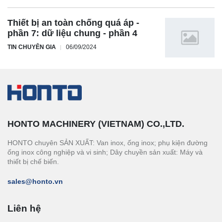
Thiết bị an toàn chống quá áp -
phần 7: dữ liệu chung - phần 4
TIN CHUYÊN GIA
06/09/2024
HONTO MACHINERY (VIETNAM) CO.,LTD.
HONTO chuyên SẢN XUẤT: Van inox, ống inox; phụ kiện đường
ống inox công nghiệp và vi sinh; Dây chuyền sản xuất: Máy và
thiết bị chế biến.
sales@honto.vn
Liên hệ