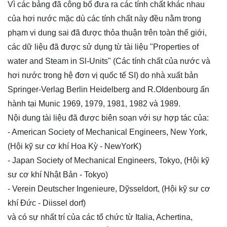
Vì các bảng đã công bố đưa ra các tính chất khác nhau
của hơi nước mặc dù các tính chất này đều nằm trong
phạm vi dung sai đã được thỏa thuận trên toàn thế giới,
các dữ liệu đã được sử dụng từ tài liệu "Properties of
water and Steam in Sl-Units" (Các tính chất của nước và
hơi nước trong hệ đơn vị quốc tế SI) do nhà xuất bản
Springer-Verlag Berlin Heidelberg and R.OIdenbourg ấn
hành tại Munic 1969, 1979, 1981, 1982 và 1989.
Nội dung tài liệu đã được biên soạn với sự hợp tác của:
- American Society of Mechanical Engineers, New York,
(Hội kỹ sư cơ khí Hoa Kỳ - NewYorK)
- Japan Society of Mechanical Engineers, Tokyo, (Hội kỹ
sư cơ khí Nhật Bản - Tokyo)
- Verein Deutscher Ingenieure, Dỹsseldort, (Hội kỹ sư cơ
khí Đức - Diissel dorf)
và có sự nhất trí của các tổ chức từ Italia, Achertina,