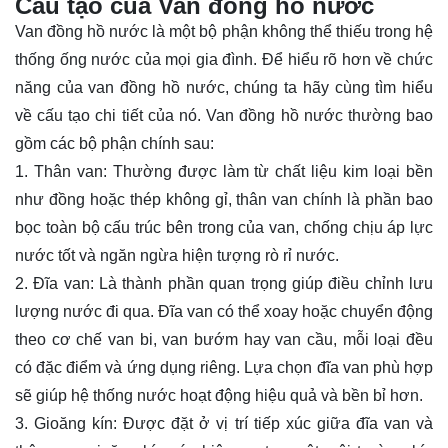
Cấu tạo của Van đồng hồ nước
Van đồng hồ nước là một bộ phận không thể thiếu trong hệ
thống ống nước của mọi gia đình. Để hiểu rõ hơn về chức
năng của van đồng hồ nước, chúng ta hãy cùng tìm hiểu
về cấu tạo chi tiết của nó. Van đồng hồ nước thường bao
gồm các bộ phận chính sau:
1. Thân van: Thường được làm từ chất liệu kim loại bền
như đồng hoặc thép không gỉ, thân van chính là phần bao
bọc toàn bộ cấu trúc bên trong của van, chống chịu áp lực
nước tốt và ngăn ngừa hiện tượng rò rỉ nước.
2. Đĩa van: Là thành phần quan trọng giúp điều chỉnh lưu
lượng nước đi qua. Đĩa van có thể xoay hoặc chuyển động
theo cơ chế van bi, van bướm hay van cầu, mỗi loại đều
có đặc điểm và ứng dụng riêng. Lựa chọn đĩa van phù hợp
sẽ giúp hệ thống nước hoạt động hiệu quả và bền bỉ hơn.
3. Gioăng kín: Được đặt ở vị trí tiếp xúc giữa đĩa van và