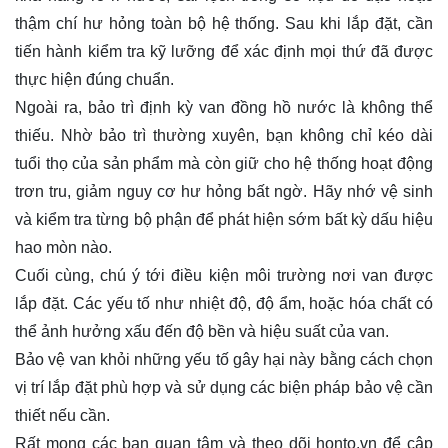
thậm chí hư hỏng toàn bộ hệ thống. Sau khi lắp đặt, cần
tiến hành kiểm tra kỹ lưỡng để xác định mọi thứ đã được
thực hiện đúng chuẩn.
Ngoài ra, bảo trì định kỳ van đồng hồ nước là không thể
thiếu. Nhờ bảo trì thường xuyên, bạn không chỉ kéo dài
tuổi thọ của sản phẩm mà còn giữ cho hệ thống hoạt động
trơn tru, giảm nguy cơ hư hỏng bất ngờ. Hãy nhớ vệ sinh
và kiểm tra từng bộ phận để phát hiện sớm bất kỳ dấu hiệu
hao mòn nào.
Cuối cùng, chú ý tới điều kiện môi trường nơi van được
lắp đặt. Các yếu tố như nhiệt độ, độ ẩm, hoặc hóa chất có
thể ảnh hưởng xấu đến độ bền và hiệu suất của van.
Bảo vệ van khỏi những yếu tố gây hại này bằng cách chọn
vị trí lắp đặt phù hợp và sử dụng các biện pháp bảo vệ cần
thiết nếu cần.
Rất mong các bạn quan tâm và theo dõi
honto.vn
để cập